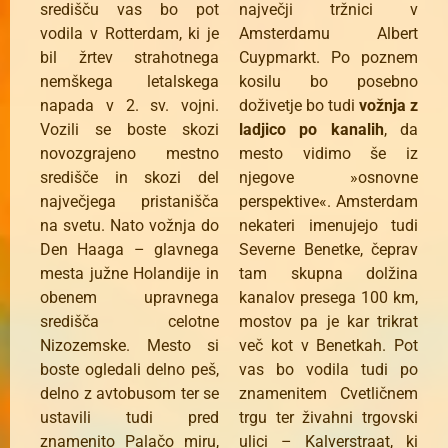
središču vas bo pot
največji tržnici v
vodila v Rotterdam, ki je
Amsterdamu Albert
bil žrtev strahotnega
Cuypmarkt. Po poznem
nemškega letalskega
kosilu bo posebno
napada v 2. sv. vojni.
doživetje bo tudi
vožnja z
Vozili se boste skozi
ladjico po kanalih
, da
novozgrajeno mestno
mesto vidimo še iz
središče in skozi del
njegove »osnovne
največjega pristanišča
perspektive«. Amsterdam
na svetu. Nato vožnja do
nekateri imenujejo tudi
Den Haaga – glavnega
Severne Benetke, čeprav
mesta južne Holandije in
tam skupna dolžina
obenem upravnega
kanalov presega 100 km,
središča celotne
mostov pa je kar trikrat
Nizozemske. Mesto si
več kot v Benetkah. Pot
boste ogledali delno peš,
vas bo vodila tudi po
delno z avtobusom ter se
znamenitem Cvetličnem
ustavili tudi pred
trgu ter živahni trgovski
znamenito Palačo miru,
ulici – Kalverstraat, ki