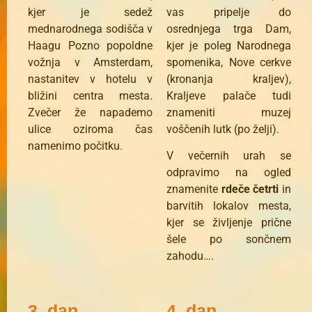
kjer je sedež
vas pripelje do
mednarodnega sodišča v
osrednjega trga Dam,
Haagu Pozno popoldne
kjer je poleg Narodnega
vožnja v Amsterdam,
spomenika, Nove cerkve
nastanitev v hotelu v
(kronanja kraljev),
bližini centra mesta.
Kraljeve palače tudi
Zvečer že napademo
znameniti muzej
ulice oziroma čas
voščenih lutk (po želji).
namenimo počitku.
V večernih urah se
odpravimo na ogled
znamenite
rdeče četrti
in
barvitih lokalov mesta,
kjer se življenje prične
šele po sončnem
zahodu….
3. dan
4. dan