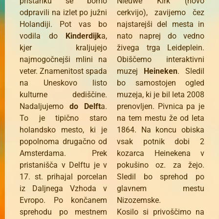
pristanku se bomo
Nieuwe Kirk (novo
odpravili na izlet po južni
cerkvijo), zavijemo čez
Holandiji. Pot vas bo
najstarejši del mesta in
vodila do
Kinderdijk
a,
nato naprej do vedno
kjer kraljujejo
živega trga Leideplein.
najmogočnejši mlini na
Obiščemo interaktivni
veter. Znamenitost spada
muzej
Heineken
. Sledil
na Uneskovo listo
bo samostojen ogled
kulturne dediščine.
muzeja, ki je bil leta 2008
Nadaljujemo
do Delft
a.
prenovljen. Pivnica pa je
To je tipično staro
na tem mestu že od leta
holandsko mesto, ki je
1864. Na koncu obiska
popolnoma drugačno od
vsak potnik dobi 2
Amsterdama. Prek
kozarca Heinekena v
pristanišča v Delftu je v
pokušino oz. za žejo.
17. st. prihajal porcelan
Sledil bo sprehod po
iz Daljnega Vzhoda v
glavnem mestu
Evropo. Po končanem
Nizozemske.
sprehodu po mestnem
Kosilo si privoščimo na