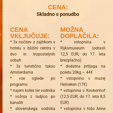
CENA:
Skladno s ponudbo
CENA
MOŽNA
VKLJUČUJE:
DOPLAČILA:
* 3x nočitev z zajtrkom v
* vstopnina v
hotelu v bližini centra v
Rijksmuseum (odrasli
dvo in troposteljnih
12,5 EUR, do 17. leta
sobah
brezplačno)
* 3x turistično takso
* dodatna prtljaga na
Amsterdama
poletu 20kg – 44€
* vse oglede po
* vstopnino v muzej
programu
Heineken (17€)
* najem koles ter vodnika
* vstopnina v Keukenhof
* vožnja z ladjico po
(12,5 EUR, do 17. leta 8,5
kanalih
EUR)
* slovenskega vodnika
* vstopnina v hišo Anne