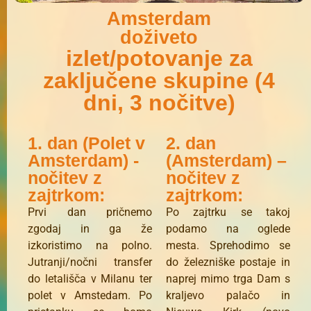
Amsterdam
doživeto
izlet/potovanje za
zaključene skupine (4
dni, 3 nočitve)
1. dan (Polet v
2. dan
Amsterdam) -
(Amsterdam) –
nočitev z
nočitev z
zajtrkom:
zajtrkom:
Prvi dan pričnemo
Po zajtrku se takoj
zgodaj in ga že
podamo na oglede
izkoristimo na polno.
mesta. Sprehodimo se
Jutranji/nočni transfer
do železniške postaje in
do letališča v Milanu ter
naprej mimo trga Dam s
polet v Amstedam. Po
kraljevo palačo in