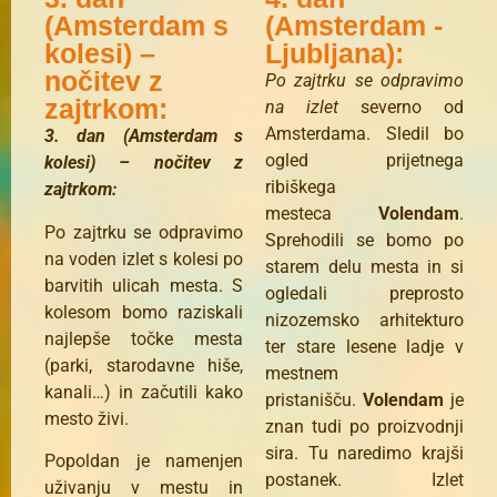
(Amsterdam s
(Amsterdam -
kolesi) –
Ljubljana):
nočitev z
Po zajtrku se odpravimo
zajtrkom:
na izlet
severno od
Amsterdama. Sledil bo
3. dan (Amsterdam s
ogled prijetnega
kolesi) – nočitev z
ribiškega
zajtrkom:
mesteca
Volendam
.
Po zajtrku se odpravimo
Sprehodili se bomo po
na voden izlet s kolesi po
starem delu mesta in si
barvitih ulicah mesta. S
ogledali preprosto
kolesom bomo raziskali
nizozemsko arhitekturo
najlepše točke mesta
ter stare lesene ladje v
(parki, starodavne hiše,
mestnem
kanali…) in začutili kako
pristanišču.
Volendam
je
mesto živi.
znan tudi po proizvodnji
sira. Tu naredimo krajši
Popoldan je namenjen
postanek. Izlet
uživanju v mestu in