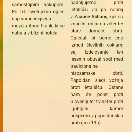
nadaljujemo proti
samostojnim nakupom.
letališču ali pa naprej
Po želji svetujemo ogled
v
Zaanse Schans
, kjer so
najznamenitejšega
značilni mlini na veter ter
muzeja Anne Frank, ki se
stare domače obrti.
nahaja v bližini hotela.
Ogledali si bomo eno
izmed številnih coklarn,
saj izdelovanje teh
lesenih obuval sodi med
tradicionalne
nizozemske obrti.
Popoldan sledi vožnja
proti letališču. Ostane
nam še polet proti
Sloveniji ter transfer proti
Ljubljani kamor
prispemo v popoldanskih
urah (cca 19h).