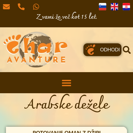
Z vami že več kot 15 let.
ODHODI
Arabske dežele
POTOVANJE OMAN Z DŽIPI