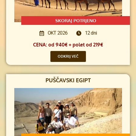
SKORAJ POTRJENO
OKT 2026
12 dni
CENA: od 940€ + polet od 219€
ODKRIJ VEČ
PUŠČAVSKI EGIPT