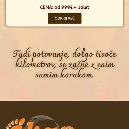
CENA: od 999€ + polet
ODKRIJ VEČ
Tudi potovanje, dolgo tisoče
kilometrov, se začne z enim
samim korakom.