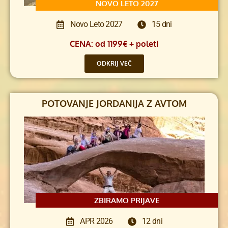
NOVO LETO 2027
Novo Leto 2027
15 dni
CENA: od 1199€ + poleti
ODKRIJ VEČ
POTOVANJE JORDANIJA Z AVTOM
ZBIRAMO PRIJAVE
APR 2026
12 dni