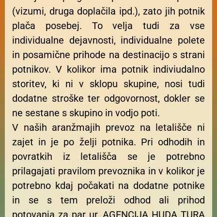
(vizumi, druga doplačila ipd.), zato jih potnik
plača posebej. To velja tudi za vse
individualne dejavnosti, individualne polete
in posamične prihode na destinacijo s strani
potnikov. V kolikor ima potnik indiviudalno
storitev, ki ni v sklopu skupine, nosi tudi
dodatne stroške ter odgovornost, dokler se
ne sestane s skupino in vodjo poti.
V naših aranžmajih prevoz na letališče ni
zajet in je po želji potnika. Pri odhodih in
povratkih iz letališča se je potrebno
prilagajati pravilom prevoznika in v kolikor je
potrebno kdaj počakati na dodatne potnike
in se s tem preloži odhod ali prihod
potovanja za par ur, AGENCIJA HUDA TURA