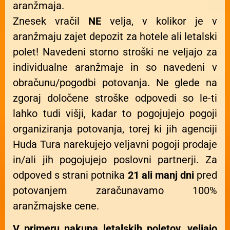
aranžmaja.
Znesek vračil
NE
velja, v kolikor je v
aranžmaju zajet depozit za hotele ali letalski
polet! Navedeni storno stroški ne veljajo za
individualne aranžmaje in so navedeni v
obračunu/pogodbi potovanja. Ne glede na
zgoraj določene stroške odpovedi so le-ti
lahko tudi višji, kadar to pogojujejo pogoji
organiziranja potovanja, torej ki jih agenciji
Huda Tura narekujejo veljavni pogoji prodaje
in/ali jih pogojujejo poslovni partnerji. Za
odpoved s strani potnika
21 ali manj dni
pred
potovanjem zaračunavamo 100%
aranžmajske cene.
V primeru nakupa letalskih poletov, veljajo