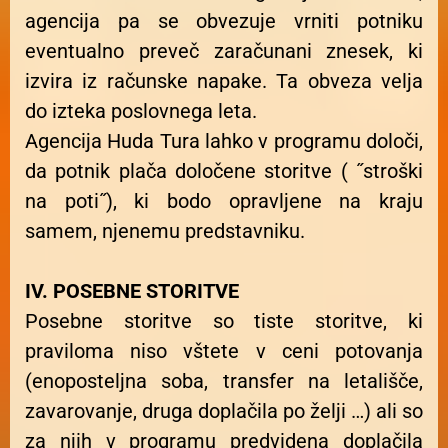
agencija pa se obvezuje vrniti potniku
eventualno preveč zaračunani znesek, ki
izvira iz računske napake. Ta obveza velja
do izteka poslovnega leta.
Agencija Huda Tura lahko v programu določi,
da potnik plača določene storitve ( ˝stroški
na poti˝), ki bodo opravljene na kraju
samem, njenemu predstavniku.
IV. POSEBNE STORITVE
Posebne storitve so tiste storitve, ki
praviloma niso vštete v ceni potovanja
(enoposteljna soba, transfer na letališče,
zavarovanje, druga doplačila po želji …) ali so
za njih v programu predvidena doplačila