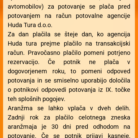
avtomobilov) za potovanje se plača pred
potovanjem na račun potovalne agencije
Huda Tura d.o.o.
Za dan plačila se šteje dan, ko agencija
Huda tura prejme plačilo na transakcijski
račun. Pravočasno plačilo pomeni potrjeno
rezervacijo. Če potnik ne plača v
dogovorjenem roku, to pomeni odpoved
potovanja in se smiselno uporabijo določila
o potnikovi odpovedi potovanja iz IX. točke
teh splošnih pogojev.
Aranžma se lahko vplača v dveh delih.
Zadnji rok za plačilo celotnega zneska
aranžmaja je 30 dni pred odhodom na
potovanje. Če se potnik prijavi kasneje,