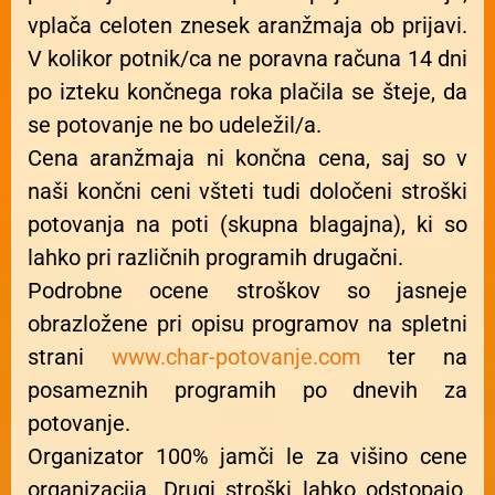
vplača celoten znesek aranžmaja ob prijavi.
V kolikor potnik/ca ne poravna računa 14 dni
po izteku končnega roka plačila se šteje, da
se potovanje ne bo udeležil/a.
Cena aranžmaja ni končna cena, saj so v
naši končni ceni všteti tudi določeni stroški
potovanja na poti (skupna blagajna), ki so
lahko pri različnih programih drugačni.
Podrobne ocene stroškov so jasneje
obrazložene pri opisu programov na spletni
strani
www.char-potovanje.com
ter na
posameznih programih po dnevih za
potovanje.
Organizator 100% jamči le za višino cene
organizacija. Drugi stroški lahko odstopajo,