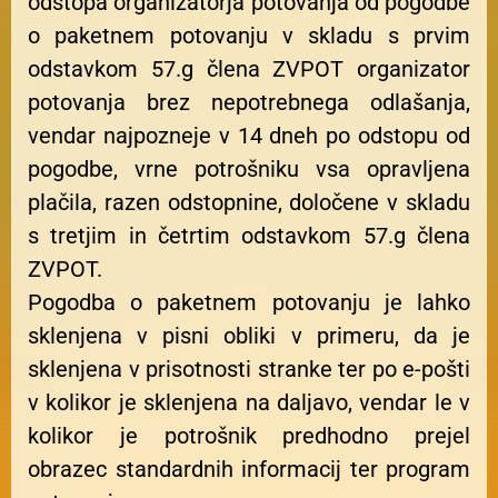
odstopa organizatorja potovanja od pogodbe
o paketnem potovanju v skladu s prvim
odstavkom 57.g člena ZVPOT organizator
potovanja brez nepotrebnega odlašanja,
vendar najpozneje v 14 dneh po odstopu od
pogodbe, vrne potrošniku vsa opravljena
plačila, razen odstopnine, določene v skladu
s tretjim in četrtim odstavkom 57.g člena
ZVPOT.
Pogodba o paketnem potovanju je lahko
sklenjena v pisni obliki v primeru, da je
sklenjena v prisotnosti stranke ter po e-pošti
v kolikor je sklenjena na daljavo, vendar le v
kolikor je potrošnik predhodno prejel
obrazec standardnih informacij ter program