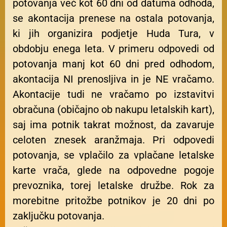
potovanja več kot 60 dni od datuma odhoda,
se akontacija prenese na ostala potovanja,
ki jih organizira podjetje Huda Tura, v
obdobju enega leta. V primeru odpovedi od
potovanja manj kot 60 dni pred odhodom,
akontacija NI prenosljiva in je NE vračamo.
Akontacije tudi ne vračamo po izstavitvi
obračuna (običajno ob nakupu letalskih kart),
saj ima potnik takrat možnost, da zavaruje
celoten znesek aranžmaja. Pri odpovedi
potovanja, se vplačilo za vplačane letalske
karte vrača, glede na odpovedne pogoje
prevoznika, torej letalske družbe. Rok za
morebitne pritožbe potnikov je 20 dni po
zaključku potovanja.