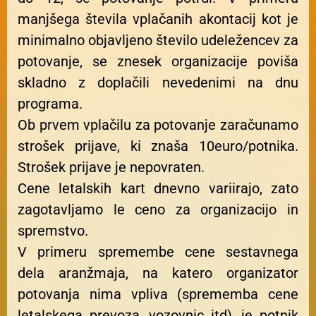
manjšega števila vplačanih akontacij kot je
minimalno objavljeno število udeležencev za
potovanje, se znesek organizacije poviša
skladno z doplačili nevedenimi na dnu
programa.
Ob prvem vplačilu za potovanje zaračunamo
strošek prijave, ki znaša 10euro/potnika.
Strošek prijave je nepovraten.
Cene letalskih kart dnevno variirajo, zato
zagotavljamo le ceno za organizacijo in
spremstvo.
V primeru spremembe cene sestavnega
dela aranžmaja, na katero organizator
potovanja nima vpliva (sprememba cene
letalskega prevoza, vozovnic itd), je potnik