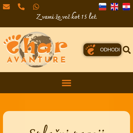
Z vami že več kot 15 let.
ODHODI