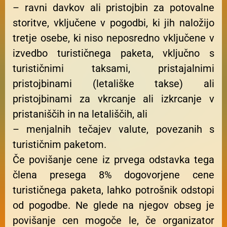
– ravni davkov ali pristojbin za potovalne
storitve, vključene v pogodbi, ki jih naložijo
tretje osebe, ki niso neposredno vključene v
izvedbo turističnega paketa, vključno s
turističnimi taksami, pristajalnimi
pristojbinami (letališke takse) ali
pristojbinami za vkrcanje ali izkrcanje v
pristaniščih in na letališčih, ali
– menjalnih tečajev valute, povezanih s
turističnim paketom.
Če povišanje cene iz prvega odstavka tega
člena presega 8% dogovorjene cene
turističnega paketa, lahko potrošnik odstopi
od pogodbe. Ne glede na njegov obseg je
povišanje cen mogoče le, če organizator