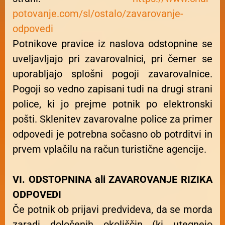
potovanje.com/sl/ostalo/zavarovanje-
odpovedi
Potnikove pravice iz naslova odstopnine se
uveljavljajo pri zavarovalnici, pri čemer se
uporabljajo splošni pogoji zavarovalnice.
Pogoji so vedno zapisani tudi na drugi strani
police, ki jo prejme potnik po elektronski
pošti. Sklenitev zavarovalne police za primer
odpovedi je potrebna sočasno ob potrditvi in
prvem vplačilu na račun turistične agencije.
VI. ODSTOPNINA ali ZAVAROVANJE RIZIKA
ODPOVEDI
Če potnik ob prijavi predvideva, da se morda
zaradi določenih okoliščin (ki utegnejo