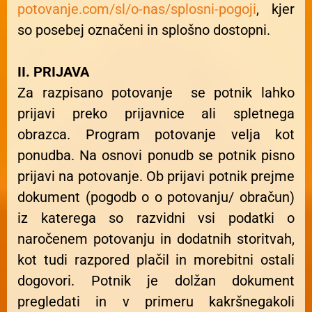
potovanje.com/sl/o-nas/splosni-pogoji
, kjer
so posebej označeni in splošno dostopni.
II. PRIJAVA
Za razpisano potovanje se potnik lahko
prijavi preko prijavnice ali spletnega
obrazca. Program potovanje velja kot
ponudba. Na osnovi ponudb se potnik pisno
prijavi na potovanje. Ob prijavi potnik prejme
dokument (pogodb o o potovanju/ obračun)
iz katerega so razvidni vsi podatki o
naročenem potovanju in dodatnih storitvah,
kot tudi razpored plačil in morebitni ostali
dogovori. Potnik je dolžan dokument
pregledati in v primeru kakršnegakoli