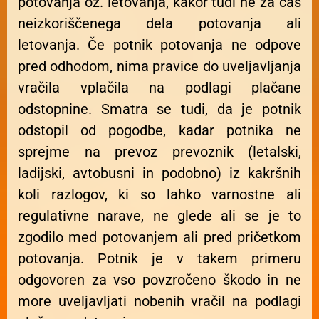
potovanja oz. letovanja, kakor tudi ne za čas
neizkoriščenega dela potovanja ali
letovanja. Če potnik potovanja ne odpove
pred odhodom, nima pravice do uveljavljanja
vračila vplačila na podlagi plačane
odstopnine. Smatra se tudi, da je potnik
odstopil od pogodbe, kadar potnika ne
sprejme na prevoz prevoznik (letalski,
ladijski, avtobusni in podobno) iz kakršnih
koli razlogov, ki so lahko varnostne ali
regulativne narave, ne glede ali se je to
zgodilo med potovanjem ali pred pričetkom
potovanja. Potnik je v takem primeru
odgovoren za vso povzročeno škodo in ne
more uveljavljati nobenih vračil na podlagi