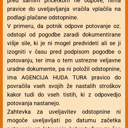
pred samim pričetkom ne odpove, nima
pravice do uveljavljanja vračila vplačila na
podlagi plačane odstopnine.
V primeru, da potnik odpove potovanje oz.
odstopi od pogodbe zaradi dokumentirane
višje sile, ki je ni mogel predvideti ali se ji
izogniti v času pred podpisom pogodbe o
potovanju, ter ima o tem ustrezne veljavne
uradne dokumente, pa ni položil odstopnine,
ima AGENCIJA HUDA TURA pravico do
povračila vseh svojih že nastalih stroškov
kakor tudi do vseh tistih, ki z odpovedjo
potovanja nastanejo.
Zahtevka za uveljavitev odstopnine ni
mogoče uveljavljati po datumu začetka