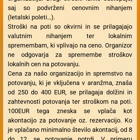
saj so podvrženi cenovnim nihanjem
(letalski poleti…).
Stroški na poti so okvirni in se prilagajajo
valutnim nihanjem ter lokalnim
spremembam, ki vplivajo na ceno. Organizor
ne odgovarja za spremembe stroškov
lokalnih cen na potovanju.
Cena za našo organizacijo in spremstvo na
potovanju, ki je vključena v aranžma, znaša
od 250 do 400 EUR, se prilagaja dolžini in
zahtevnosti potovanja ter stroškom na poti.
100EUR tega zneska se vplača kot
akontacijo za potovanje oz. rezervacijo. Ko
je vplačano minimalno število akontacij, od 8
do 12, se potovanje potrdi. V primeru