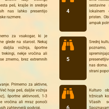
esta peš, krajše in srednje
sestavin
4
sih nas lahko presentijo
lokalnem 
ske razmere.
pristen. Ob
ampak poln
merno za vsakogar, ki je
ne glede na starost. Nekaj
Srednj kult
 daljša vožnja, športne
poznamo, 
 trekingi, nekje vročina ali
spreminj
5
se zmerno, brez extremnih
presenetlji
nas doma. 
strani popo
anje. Primerno za aktivne,
 Več hoje peš, daljše vožnja
Kulturo o
z), športne aktivnosti, 1-3
tržnicah ko
kje vročina ali mraz ponoči
Včasih s
6
sih zahtevnejši podvigi.
Spoznavam