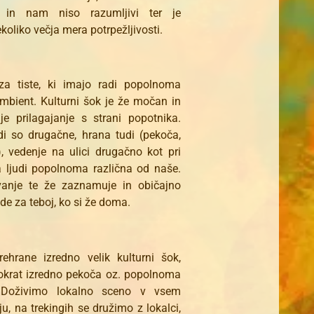
jo in nam niso razumljivi ter je
koliko večja mera potrpežljivosti.
za tiste, ki imajo radi popolnoma
mbient. Kulturni šok je že močan in
je prilagajanje s strani popotnika.
di so drugačne, hrana tudi (pekoča,
, vedenje na ulici drugačno kot pri
a ljudi popolnoma različna od naše.
anje te že zaznamuje in običajno
ide za teboj, ko si že doma.
rehrane izredno velik kulturni šok,
kokrat izredno pekoča oz. popolnoma
 Doživimo lokalno sceno v vsem
ju, na trekingih se družimo z lokalci,