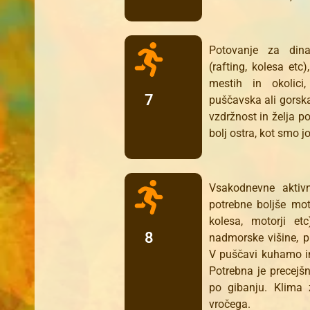
Potovanje za dinam
(rafting, kolesa etc)
mestih in okolici,
7
puščavska ali gorsk
vzdržnost in želja p
bolj ostra, kot smo 
Vsakodnevne aktivn
potrebne boljše mot
kolesa, motorji etc)
8
nadmorske višine, p
V puščavi kuhamo i
Potrebna je precejšn
po gibanju. Klima
vročega.