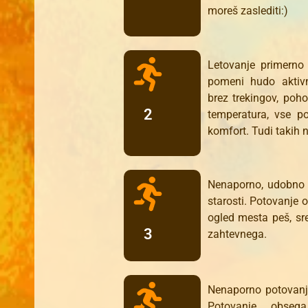
moreš zaslediti:)
Letovanje primerno 
pomeni hudo aktivn
brez trekingov, poh
2
temperatura, vse 
komfort. Tudi takih
Nenaporno, udobno 
starosti. Potovanje 
ogled mesta peš, sr
3
zahtevnega.
Nenaporno potovanje
Potovanje obsega