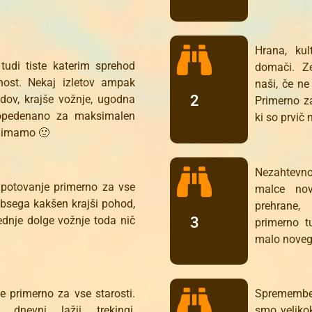
Hrana, ku
tudi tiste katerim sprehod
domači. Z
ost. Nekaj izletov ampak
naši, če n
2
odov, krajše vožnje, ugodna
Primerno za
popedenano za maksimalen
ki so prvič
 nimamo 🙂
Nezahtevno p
potovanje primerno za vse
malce nov
obsega kakšen krajši pohod,
prehrane,
3
ednje dolge vožnje toda nič
primerno t
malo novega
 primerno za vse starosti.
Spremembe
 dnevni lažji trekingi,
smo velikok