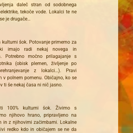
življenja daleč stran od sodobnega
 elektrike, tekoče vode. Lokalci te ne
se je drugače…
kulturni šok. Potovanje primerno za
 ki imajo radi nekaj novega in
a. Potrebno močno prilagajanje s
otnika (obisk plemen, življenje po
rehranjevanje z lokalci…). Pravi
m v polnem pomenu. Običajno, ko se
 ti še nekaj časa ni nič jasno.
ti 100% kulturni šok. Živimo s
emo njihovo hrano, pripravljeno na
n in z njihovimi začimbami. Lokalne
živi redko kdo in običajem se ne da