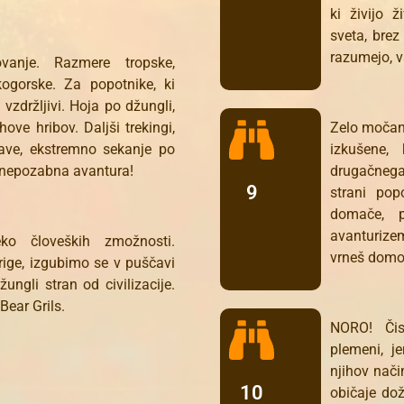
ki živijo 
sveta, brez
razumejo, v
vanje. Razmere tropske,
kogorske. Za popotnike, ki
vzdržljivi. Hoja po džungli,
ove hribov. Daljši trekingi,
Zelo močan 
ave, ekstremno sekanje po
izkušene,
n nepozabna avantura!
drugačneg
9
strani pop
domače, p
avanturize
o človeških zmožnosti.
vrneš domov
ige, izgubimo se v puščavi
ungli stran od civilizacije.
ear Grils.
NORO! Čis
plemeni, j
njihov nači
10
običaje do