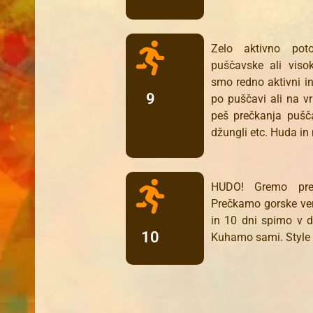
Zelo aktivno poto
puščavske ali viso
smo redno aktivni in 
9
po puščavi ali na vrh
peš prečkanja pušč
džungli etc. Huda i
HUDO! Gremo prek
Prečkamo gorske ver
in 10 dni spimo v dž
10
Kuhamo sami. Style B