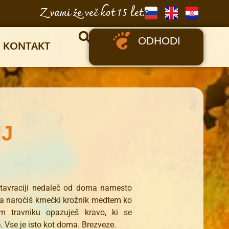
Z vami že več kot 15 let.
ODHODI
KONTAKT
J
retavraciji nedaleč od doma namesto
a naročiš kmečki krožnik medtem ko
em travniku opazuješ kravo, ki se
. Vse je isto kot doma. Brezveze.