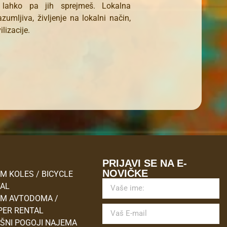
i, lahko pa jih sprejmeš. Lokalna
azumljiva, življenje na lokalni način,
ilizacije.
M
PRIJAVI SE NA E-
NOVIČKE
M KOLES / BICYCLE
TAL
M AVTODOMA /
ER RENTAL
ŠNI POGOJI NAJEMA