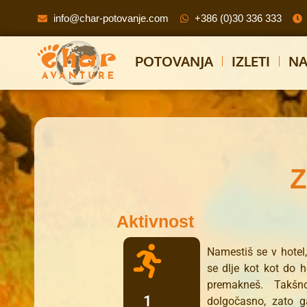
info@char-potovanje.com
+386 (0)30 336 333
POTOVANJA
IZLETI
NA
Aktivnost
Namestiš se v hotel
se dlje kot kot do 
premakneš. Takš
1
dolgočasno, zato g