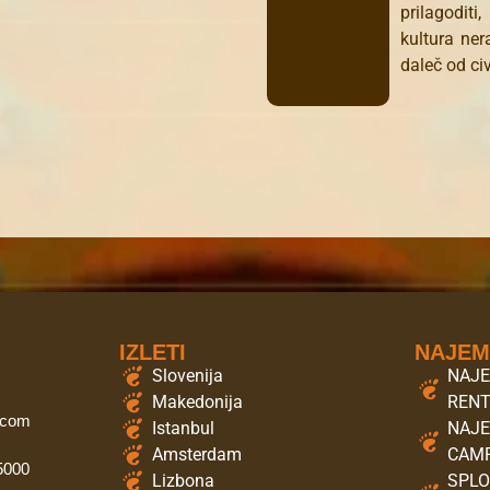
prilagodit
kultura ner
daleč od civ
IZLETI
NAJE
Slovenija
NAJE
Makedonija
REN
.com
Istanbul
NAJE
Amsterdam
CAMP
 5000
Lizbona
SPLO