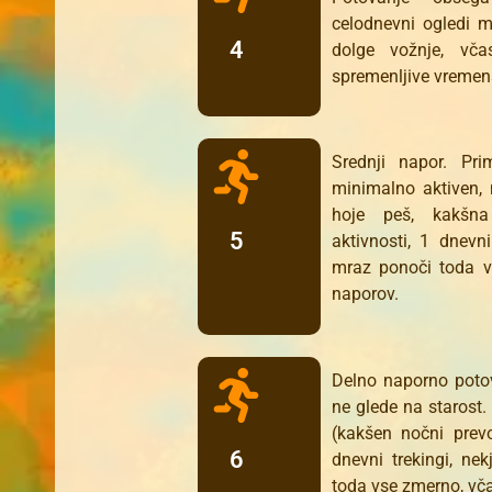
celodnevni ogledi m
4
dolge vožnje, vča
spremenljive vremen
Srednji napor. Pri
minimalno aktiven, 
hoje peš, kakšna
5
aktivnosti, 1 dnevni
mraz ponoči toda v
naporov.
Delno naporno potov
ne glede na starost.
(kakšen nočni prevo
6
dnevni trekingi, ne
toda vse zmerno, vča