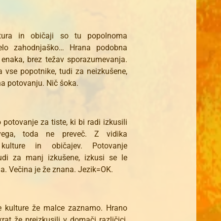
ltura in običaji so tu popolnoma
elo zahodnjaško… Hrana podobna
e enaka, brez težav sporazumevanja.
 vse popotnike, tudi za neizkušene,
 na potovanju. Nič šoka.
otovanje za tiste, ki bi radi izkusili
ega, toda ne preveč. Z vidika
 kulture in običajev. Potovanje
udi za manj izkušene, izkusi se le
. Večina je že znana. Jezik=OK.
 kulture že malce zaznamo. Hrano
rat že preizkusili v domači različici,