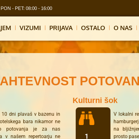
PON - PET: 08:00 - 16:00
JEM
VIZUMI
PRIJAVA
OSTALO
O NAS
ZAHTEVNOST POTOVAN
Kulturni šok
, 10 dni plavaš v bazenu in
V lokalni 
hotelskega bara nikamor ne
hamburgerj
no potovanja je za nas
na bljižnj
1
a v našem repertoarju ne
prosto pase