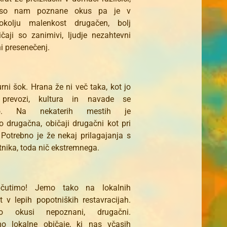
e so nam poznane okus pa je v
okolju malenkost drugačen, bolj
ičaji so zanimivi, ljudje nezahtevni
i presenečenj.
urni šok. Hrana že ni več taka, kot jo
prevozi, kultura in navade se
ajo. Na nekaterih mestih je
vo drugačna, običaji drugačni kot pri
Potrebno je že nekaj prilagajanja s
tnika, toda nič ekstremnega.
bčutimo! Jemo tako na lokalnih
t v lepih popotniških restavracijah.
o okusi nepoznani, drugačni.
o lokalne običaje, ki nas včasih