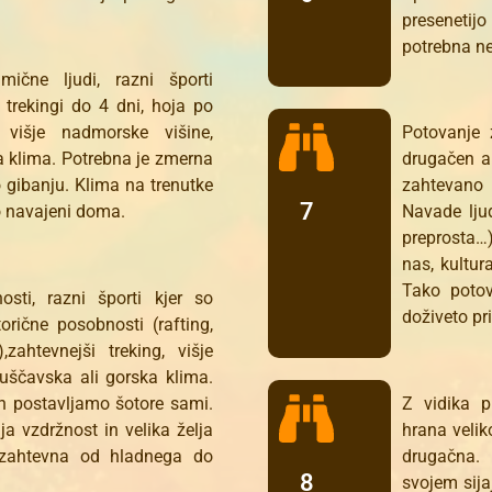
preseneti
potrebna ne
ične ljudi, razni športi
, trekingi do 4 dni, hoja po
 višje nadmorske višine,
Potovanje 
a klima. Potrebna je zmerna
drugačen a
o gibanju. Klima na trenutke
zahtevano 
7
jo navajeni doma.
Navade lju
preprosta…)
nas, kultur
Tako potov
osti, razni športi kjer so
doživeto pr
orične posobnosti (rafting,
,zahtevnejši treking, višje
uščavska ali gorska klima.
n postavljamo šotore sami.
Z vidika p
ja vzdržnost in velika želja
hrana veli
 zahtevna od hladnega do
drugačna.
8
svojem sija