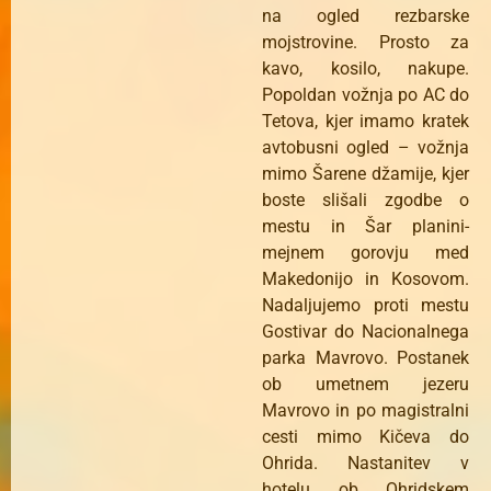
na ogled rezbarske
mojstrovine. Prosto za
kavo, kosilo, nakupe.
Popoldan vožnja po AC do
Tetova, kjer imamo kratek
avtobusni ogled – vožnja
mimo Šarene džamije, kjer
boste slišali zgodbe o
mestu in Šar planini-
mejnem gorovju med
Makedonijo in Kosovom.
Nadaljujemo proti mestu
Gostivar do Nacionalnega
parka Mavrovo. Postanek
ob umetnem jezeru
Mavrovo in po magistralni
cesti mimo Kičeva do
Ohrida. Nastanitev v
hotelu ob Ohridskem