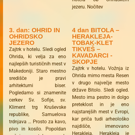
jezeru. Nočitev
3. dan: OHRID IN
4 dan BITOLA –
OHRIDSKO
HERAKLEJA-
JEZERO
TOBAK-KLET
TIKVEŠ –
Zajtrk v hotelu. Sledi ogled
KAVADARCI -
Ohrida, ki velja za eno
SKOPJE
najlepših turističnih mest v
Zajtrk v hotelu. Vožnja iz
Makedoniji. Staro mestno
Ohrida mimo mesta Resen
središče je pravi
v drugo največje mesto
arhitekturni biser.
države Bitolo. Sledi ogled.
Pogledamo si znamenite
Mesto ima pestro in dolgo
cerkev Sv. Sofije, sv.
preteklost in je eno
Kliment trg Kruševske
najstarejših mest v Evropi,
republike, Samuelova
kar priča tudi arheološko
trdnjava … Prosto za kavo,
najdišče, imenovano
pivo in kosilo. Popoldan
Herakleja. Herakleja je