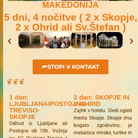
MAKEDONIJA
5 dni, 4 nočitve ( 2 x Skopje,
2 x Ohrid ali Sv.Štefan )
STOPI V KONTAKT
1 dan:
2 dan: SKOPJE IN
LJUBLJANA/POSTOJNA-
V OHRID
TREVISO-
Zajtrk v hotelu. Sledi ogled
SKOPJE
mesta Skopje. Skopje ima
Odhod iz Ljubljane ali
bogato zgodovino, je
Postojne ob 10h. Vožnja
mešanica rimske, turške in