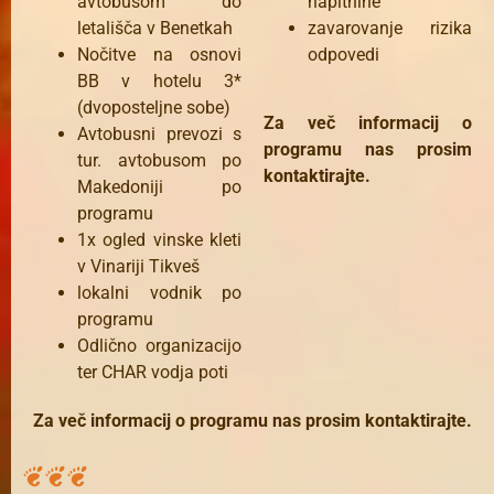
avtobusom do
napitnine
letališča v Benetkah
zavarovanje rizika
Nočitve na osnovi
odpovedi
BB v hotelu 3*
(dvoposteljne sobe)
Za več informacij o
Avtobusni prevozi s
programu nas prosim
tur. avtobusom po
kontaktirajte.
Makedoniji po
programu
1x ogled vinske kleti
v Vinariji Tikveš
lokalni vodnik po
programu
Odlično organizacijo
ter CHAR vodja poti
Za več informacij o programu nas prosim kontaktirajte.