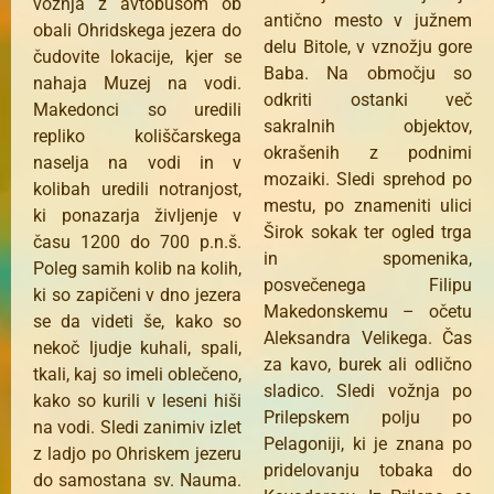
vožnja z avtobusom ob
antično mesto v južnem
obali Ohridskega jezera do
delu Bitole, v vznožju gore
čudovite lokacije, kjer se
Baba. Na območju so
nahaja Muzej na vodi.
odkriti ostanki več
Makedonci so uredili
sakralnih objektov,
repliko koliščarskega
okrašenih z podnimi
naselja na vodi in v
mozaiki. Sledi sprehod po
kolibah uredili notranjost,
mestu, po znameniti ulici
ki ponazarja življenje v
Širok sokak ter ogled trga
času 1200 do 700 p.n.š.
in spomenika,
Poleg samih kolib na kolih,
posvečenega Filipu
ki so zapičeni v dno jezera
Makedonskemu – očetu
se da videti še, kako so
Aleksandra Velikega. Čas
nekoč ljudje kuhali, spali,
za kavo, burek ali odlično
tkali, kaj so imeli oblečeno,
sladico. Sledi vožnja po
kako so kurili v leseni hiši
Prilepskem polju po
na vodi. Sledi zanimiv izlet
Pelagoniji, ki je znana po
z ladjo po Ohriskem jezeru
pridelovanju tobaka do
do samostana sv. Nauma.