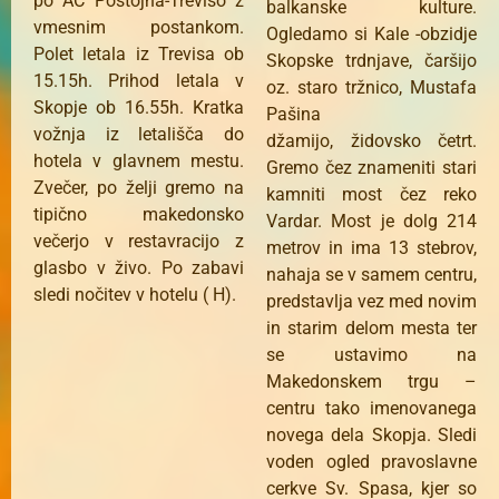
po AC Postojna-Treviso z
balkanske kulture.
vmesnim postankom.
Ogledamo si Kale -obzidje
Polet letala iz Trevisa ob
Skopske trdnjave, čaršijo
15.15h. Prihod letala v
oz. staro tržnico, Mustafa
Skopje ob 16.55h. Kratka
Pašina
vožnja iz letališča do
džamijo, židovsko četrt.
hotela v glavnem mestu.
Gremo čez znameniti stari
Zvečer, po želji gremo na
kamniti most čez reko
tipično makedonsko
Vardar. Most je dolg 214
večerjo v restavracijo z
metrov in ima 13 stebrov,
glasbo v živo. Po zabavi
nahaja se v samem centru,
sledi nočitev v hotelu ( H).
predstavlja vez med novim
in starim delom mesta ter
se ustavimo na
Makedonskem trgu –
centru tako imenovanega
novega dela Skopja. Sledi
voden ogled pravoslavne
cerkve Sv. Spasa, kjer so