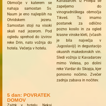
Kavadarcev. Iz Prilepa se
Območje v katerem se
zapeljemo do
nahaja samostan Sv.
vinogradniškega območja
Naum je eno najlepših na
Tikveš. Tu imamo
Ohridskem jezeru.
postanek za odlično
Samostan stoji na visoki
pozno kosilo in za ogled
skali nad jezerom. Pod
krasne vinske kleti, (včasih
ogledu sprehod do izvirov
je bila največja v
reke Drin, nato vožnja do
Jugoslaviji) in degustacijo
hotela. Večerja v hotelu.
okusnih makedonskih vin.
Sledi vožnja iz Kavadarcev
mimo Velesa, po dolini
reke Vardar do Skopja, kjer
ponovno nočimo. Zvečer
zadnja zabava in nočitev.
5 dan: POVRATEK
DOMOV
Zajtrk v hotelu. Nekaj