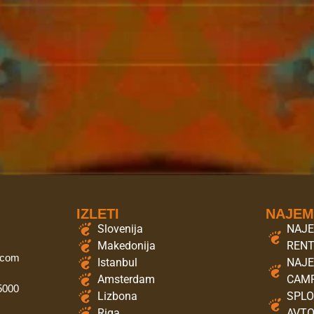
IZLETI
NAJE
Slovenija
NAJE
Makedonija
REN
.com
Istanbul
NAJE
Amsterdam
CAMP
 5000
Lizbona
SPLO
Riga
AVT