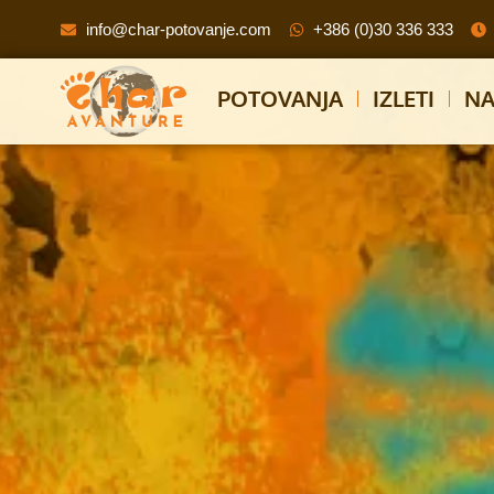
info@char-potovanje.com
+386 (0)30 336 333
POTOVANJA
IZLETI
NA