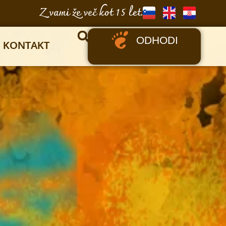
Z vami že več kot 15 let.
ODHODI
KONTAKT