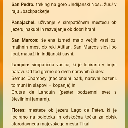
San Pedro:
treking na goro »Indijanski Nos«, žurJ v
raju »backpackerje
Panajachel:
uživanje v simpatičnem mestecu ob
jezeru, nakupi in razvajanje ob dobri hrani
San Marcos:
še ena izmed malo večjih vasi oz.
majhnih mest ob reki Atitlan. San Marcos slovi po
jogi, masaži in indijanski savni.
Lanquin:
simpatična vasica, ki je locirana v bujni
naravi. Od tod gremo do dveh naravnih čudes:
Semuc Champey (nacionalni park, naravni bazeni,
tolmuni in slapovi – kopanje) in
Grutas de Lanquin (pester podzemni svet s
številnimi jamami).
Flores:
mestece ob jezeru Lago de Peten, ki je
locirano na polotoku in odskočna točka za obisk
starodavnega majevskega mesta Tikal