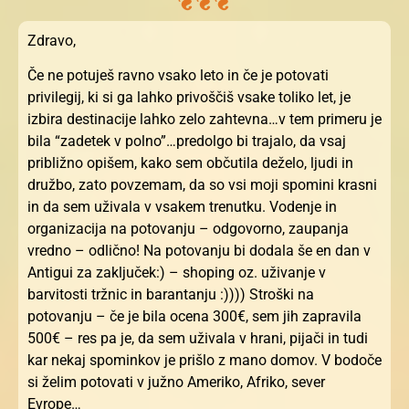
Zdravo,
Če ne potuješ ravno vsako leto in če je potovati
privilegij, ki si ga lahko privoščiš vsake toliko let, je
izbira destinacije lahko zelo zahtevna…v tem primeru je
bila “zadetek v polno”…predolgo bi trajalo, da vsaj
približno opišem, kako sem občutila deželo, ljudi in
družbo, zato povzemam, da so vsi moji spomini krasni
in da sem uživala v vsakem trenutku. Vodenje in
organizacija na potovanju – odgovorno, zaupanja
vredno – odlično! Na potovanju bi dodala še en dan v
Antigui za zaključek:) – shoping oz. uživanje v
barvitosti tržnic in barantanju :)))) Stroški na
potovanju – če je bila ocena 300€, sem jih zapravila
500€ – res pa je, da sem uživala v hrani, pijači in tudi
kar nekaj spominkov je prišlo z mano domov. V bodoče
si želim potovati v južno Ameriko, Afriko, sever
Evrope…