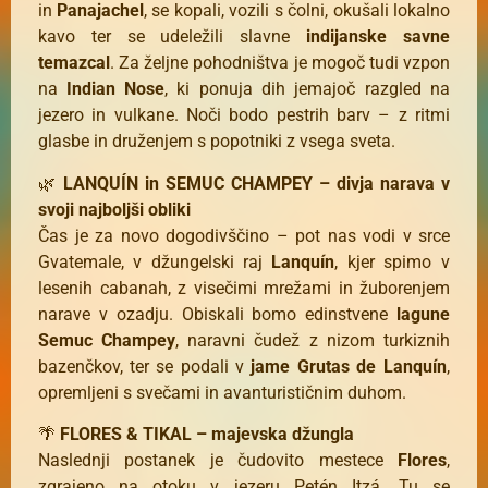
in
Panajachel
, se kopali, vozili s čolni, okušali lokalno
kavo ter se udeležili slavne
indijanske savne
temazcal
. Za željne pohodništva je mogoč tudi vzpon
na
Indian Nose
, ki ponuja dih jemajoč razgled na
jezero in vulkane. Noči bodo pestrih barv – z ritmi
glasbe in druženjem s popotniki z vsega sveta.
🌿
LANQUÍN in SEMUC CHAMPEY – divja narava v
svoji najboljši obliki
Čas je za novo dogodivščino – pot nas vodi v srce
Gvatemale, v džungelski raj
Lanquín
, kjer spimo v
lesenih cabanah, z visečimi mrežami in žuborenjem
narave v ozadju. Obiskali bomo edinstvene
lagune
Semuc Champey
, naravni čudež z nizom turkiznih
bazenčkov, ter se podali v
jame Grutas de Lanquín
,
opremljeni s svečami in avanturističnim duhom.
🌴
FLORES & TIKAL – majevska džungla
Naslednji postanek je čudovito mestece
Flores
,
zgrajeno na otoku v jezeru Petén Itzá. Tu se