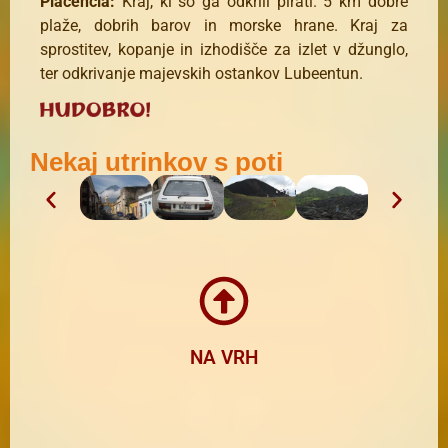
Placencia:
Kraj, ki so ga odkrili pirati. 5 km dobre
plaže, dobrih barov in morske hrane. Kraj za
sprostitev, kopanje in izhodišče za izlet v džunglo,
ter odkrivanje majevskih ostankov Lubeentun.
Nekaj utrinkov s poti
NA VRH