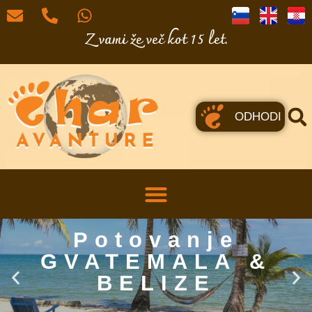
Z vami že več kot 15 let.
ODHODI
Potovanje
GVATEMALA &
BELIZE