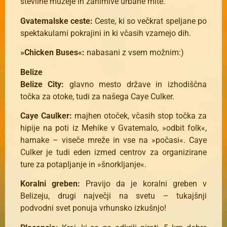
številne muzeje in zanimive urbane mite.
Gvatemalske ceste:
Ceste, ki so večkrat speljane po
spektakularni pokrajini in ki včasih vzamejo dih.
»Chicken Buses«:
nabasani z vsem možnim:)
Belize
Belize City:
glavno mesto države in izhodiščna
točka za otoke, tudi za našega Caye Culker.
Caye Caulker:
majhen otoček, včasih stop točka za
hipije na poti iz Mehike v Gvatemalo, »odbit folk«,
hamake – viseče mreže in vse na »počasi«. Caye
Culker je tudi eden izmed centrov za organizirane
ture za potapljanje in »šnorkljanje«.
Koralni greben:
Pravijo da je koralni greben v
Belizeju, drugi največji na svetu – tukajšnji
podvodni svet ponuja vrhunsko izkušnjo!