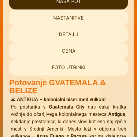
NAŠA POT
NASTANITVE
DETAJLI
CENA
FOTO UTRINKI
Potovanje GVATEMALA &
BELIZE
🌋
ANTIGUA – kolonialni biser med vulkani
Po pristanku v
Guatemala City
nas čaka kratka
vožnja do očarljivega kolonialnega mesteca
Antigua
,
nekdanje prestolnice, ki danes slovi kot eno najlepših
mest v Srednji Ameriki. Mesto leži v objemu treh
vulkanov –
Agua
,
Fuego
in
Pacaya
, kar mu daje prav