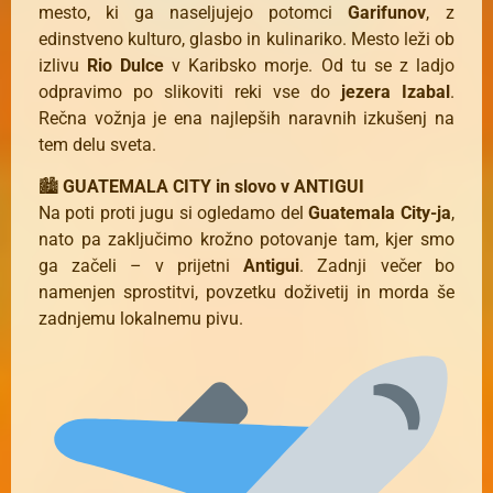
mesto, ki ga naseljujejo potomci
Garifunov
, z
edinstveno kulturo, glasbo in kulinariko. Mesto leži ob
izlivu
Rio Dulce
v Karibsko morje. Od tu se z ladjo
odpravimo po slikoviti reki vse do
jezera Izabal
.
Rečna vožnja je ena najlepših naravnih izkušenj na
tem delu sveta.
🏙
GUATEMALA CITY in slovo v ANTIGUI
Na poti proti jugu si ogledamo del
Guatemala City-ja
,
nato pa zaključimo krožno potovanje tam, kjer smo
ga začeli – v prijetni
Antigui
. Zadnji večer bo
namenjen sprostitvi, povzetku doživetij in morda še
zadnjemu lokalnemu pivu.