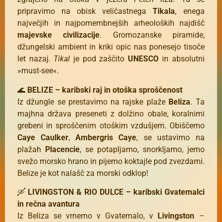
pripravimo na obisk veličastnega
Tikala
, enega
največjih in najpomembnejših arheoloških najdišč
majevske civilizacije
. Gromozanske piramide,
džungelski ambient in kriki opic nas ponesejo tisoče
let nazaj.
Tikal
je pod zaščito
UNESCO
in absolutni
»must-see«.
🌊
BELIZE – karibski raj in otoška sproščenost
Iz džungle se prestavimo na rajske plaže
Beliza
. Ta
majhna država preseneti z dolžino obale, koralnimi
grebeni in sproščenim otoškim vzdušjem. Obiščemo
Caye Caulker
,
Ambergris Caye
, se ustavimo na
plažah
Placencie
, se potapljamo, snorkljamo, jemo
svežo morsko hrano in pijemo koktajle pod zvezdami.
Belize je kot nalašč za morski odklop!
🛶
LIVINGSTON & RIO DULCE – karibski Gvatemalci
in rečna avantura
Iz Beliza se vrnemo v Gvatemalo, v
Livingston
–