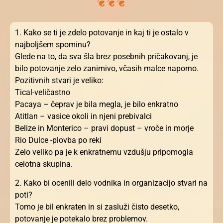
1. Kako se ti je zdelo potovanje in kaj ti je ostalo v
najboljšem spominu?
Glede na to, da sva šla brez posebnih pričakovanj, je
bilo potovanje zelo zanimivo, včasih malce naporno.
Pozitivnih stvari je veliko:
Tical-veličastno
Pacaya – čeprav je bila megla, je bilo enkratno
Atitlan – vasice okoli in njeni prebivalci
Belize in Monterico – pravi dopust – vroče in morje
Rio Dulce -plovba po reki
Zelo veliko pa je k enkratnemu vzdušju pripomogla
celotna skupina.
2. Kako bi ocenili delo vodnika in organizacijo stvari na
poti?
Tomo je bil enkraten in si zasluži čisto desetko,
potovanje je potekalo brez problemov.