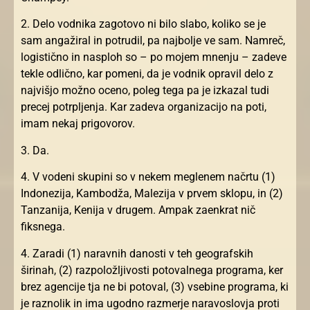
2. Delo vodnika zagotovo ni bilo slabo, koliko se je
sam angažiral in potrudil, pa najbolje ve sam. Namreč,
logistično in nasploh so – po mojem mnenju – zadeve
tekle odlično, kar pomeni, da je vodnik opravil delo z
najvišjo možno oceno, poleg tega pa je izkazal tudi
precej potrpljenja. Kar zadeva organizacijo na poti,
imam nekaj prigovorov.
3. Da.
4. V vodeni skupini so v nekem meglenem načrtu (1)
Indonezija, Kambodža, Malezija v prvem sklopu, in (2)
Tanzanija, Kenija v drugem. Ampak zaenkrat nič
fiksnega.
4. Zaradi (1) naravnih danosti v teh geografskih
širinah, (2) razpoložljivosti potovalnega programa, ker
brez agencije tja ne bi potoval, (3) vsebine programa, ki
je raznolik in ima ugodno razmerje naravoslovja proti