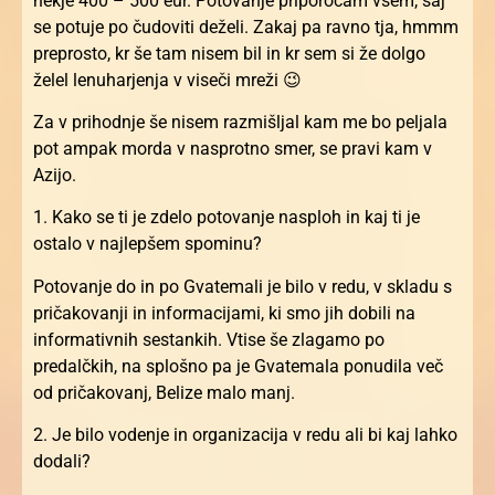
nekje 400 – 500 eur. Potovanje priporočam vsem, saj
se potuje po čudoviti deželi. Zakaj pa ravno tja, hmmm
preprosto, kr še tam nisem bil in kr sem si že dolgo
želel lenuharjenja v viseči mreži 😉
Za v prihodnje še nisem razmišljal kam me bo peljala
pot ampak morda v nasprotno smer, se pravi kam v
Azijo.
1. Kako se ti je zdelo potovanje nasploh in kaj ti je
ostalo v najlepšem spominu?
Potovanje do in po Gvatemali je bilo v redu, v skladu s
pričakovanji in informacijami, ki smo jih dobili na
informativnih sestankih. Vtise še zlagamo po
predalčkih, na splošno pa je Gvatemala ponudila več
od pričakovanj, Belize malo manj.
2. Je bilo vodenje in organizacija v redu ali bi kaj lahko
dodali?