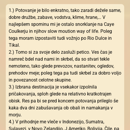
1.) Potovanje je bilo enkratno, tako zaradi dežele same,
dobre družbe, zabave, vodstva, klime, hrane,… V
najlepšem spominu mi je ostalo snorklanje na Caye
Coulkerju in njihov slow moution way of life. Poleg
tega moram izpostaviti tudi vožnjo po Rio Dulce in
Tikal.
2.) Tomo si za svoje delo zasluži petico. Ves čas je
namreč bdel nad nami in skrbel, da so stvari tekle
nemoteno, tako glede prevozov, nastanitev, ogledov,
prehodov meje; poleg tega pa tudi skrbel za dobro voljo
in povezanost celotne skupine.
3.) Izbrana destinacija je vsekakor izpolnila
pričakovanja, sploh glede na relativno kratkotrajen
obisk. Res pa bi se pred koncem potovanja prileglo še
kaka dva dni zabušavanja ob obali in namakanja v
morju.
4.) V prihodnje me vleče v Indonezijo, Sumatra,
Sulavezi, v Novo Zelandijo, J Ameriko, Bolivija, Čile, pa