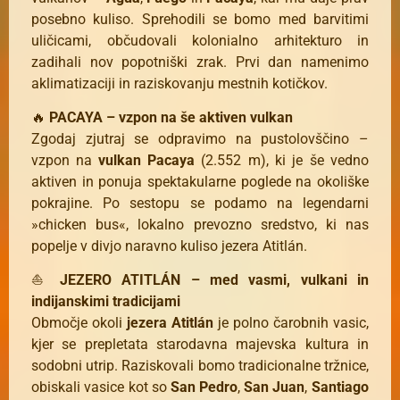
posebno kuliso. Sprehodili se bomo med barvitimi
uličicami, občudovali kolonialno arhitekturo in
zadihali nov popotniški zrak. Prvi dan namenimo
aklimatizaciji in raziskovanju mestnih kotičkov.
🔥
PACAYA – vzpon na še aktiven vulkan
Zgodaj zjutraj se odpravimo na pustolovščino –
vzpon na
vulkan Pacaya
(2.552 m), ki je še vedno
aktiven in ponuja spektakularne poglede na okoliške
pokrajine. Po sestopu se podamo na legendarni
»chicken bus«, lokalno prevozno sredstvo, ki nas
popelje v divjo naravno kuliso jezera Atitlán.
⛵
JEZERO ATITLÁN – med vasmi, vulkani in
indijanskimi tradicijami
Območje okoli
jezera Atitlán
je polno čarobnih vasic,
kjer se prepletata starodavna majevska kultura in
sodobni utrip. Raziskovali bomo tradicionalne tržnice,
obiskali vasice kot so
San Pedro
,
San Juan
,
Santiago