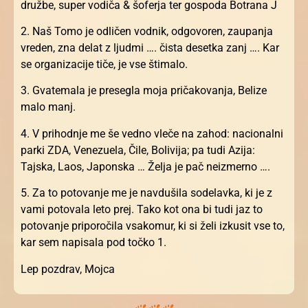
družbe, super vodiča & šoferja ter gospoda Botrana J
2. Naš Tomo je odličen vodnik, odgovoren, zaupanja
vreden, zna delat z ljudmi …. čista desetka zanj …. Kar
se organizacije tiče, je vse štimalo.
3. Gvatemala je presegla moja pričakovanja, Belize
malo manj.
4. V prihodnje me še vedno vleče na zahod: nacionalni
parki ZDA, Venezuela, Čile, Bolivija; pa tudi Azija:
Tajska, Laos, Japonska … Želja je pač neizmerno ….
5. Za to potovanje me je navdušila sodelavka, ki je z
vami potovala leto prej. Tako kot ona bi tudi jaz to
potovanje priporočila vsakomur, ki si želi izkusit vse to,
kar sem napisala pod točko 1.
Lep pozdrav, Mojca