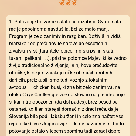
1. Potovanje bo zame ostalo nepozabno. Gvatemala
me je popolnoma navdušila, Belize malo manj.
Program je zelo zanimiv in razgiban. Doživiš in vidiš
marsikaj: od prečudovite narave do eksotičnih
živalskih vrst (tarantele, opice, morski psi in skati,
tukani, pelikani, ….), pristne potomce Majev, ki še vedno
živijo tradicionalno življenje, in njihove prečudovite
otročke, ki se jim zaiskrijo očke ob naših drobnih
darilcih, preizkusili smo tudi vožnjo z lokalnimi
avtobusi – chicken busi, ki zna bit zelo zanimiva, na
otoku Caye Caulker gre vse na slow in na prehitro hojo
si kaj hitro opozorjen (da dol padeš), brez besed pa
ostaneš, ko ti en starejši domačin z dredi reče, da je
Slovenija bila pod Habsburžani in celo zna naštet vse
republike bivše Jugoslavije …. In ne nazadnje mi bo to
potovanje ostalo v lepem spominu tudi zaradi dobre