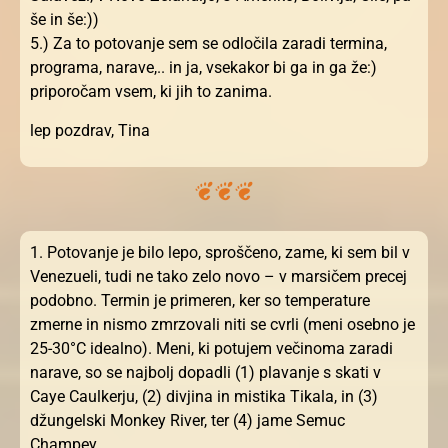
še in še:))
5.) Za to potovanje sem se odločila zaradi termina,
programa, narave,.. in ja, vsekakor bi ga in ga že:)
priporočam vsem, ki jih to zanima.
lep pozdrav, Tina
1. Potovanje je bilo lepo, sproščeno, zame, ki sem bil v
Venezueli, tudi ne tako zelo novo – v marsičem precej
podobno. Termin je primeren, ker so temperature
zmerne in nismo zmrzovali niti se cvrli (meni osebno je
25-30°C idealno). Meni, ki potujem večinoma zaradi
narave, so se najbolj dopadli (1) plavanje s skati v
Caye Caulkerju, (2) divjina in mistika Tikala, in (3)
džungelski Monkey River, ter (4) jame Semuc
Champey.