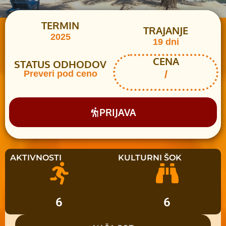
CHAR Potovanja v dobri družbi
TERMIN
TRAJANJE
2025
19 dni
CENA
STATUS ODHODOV
/
Preveri pod ceno
PRIJAVA
AKTIVNOSTI
KULTURNI ŠOK
6
6