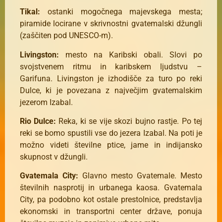
Tikal:
ostanki mogočnega majevskega mesta;
piramide locirane v skrivnostni gvatemalski džungli
(zaščiten pod UNESCO-m).
Livingston:
mesto na Karibski obali. Slovi po
svojstvenem ritmu in karibskem ljudstvu –
Garifuna. Livingston je izhodišče za turo po reki
Dulce, ki je povezana z največjim gvatemalskim
jezerom Izabal.
Rio Dulce:
Reka, ki se vije skozi bujno rastje. Po tej
reki se bomo spustili vse do jezera Izabal. Na poti je
možno videti številne ptice, jame in indijansko
skupnost v džungli.
Gvatemala City:
Glavno mesto Gvatemale. Mesto
številnih nasprotij in urbanega kaosa. Gvatemala
City, pa podobno kot ostale prestolnice, predstavlja
ekonomski in transportni center države, ponuja