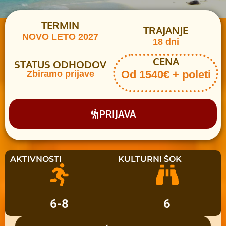
TERMIN
TRAJANJE
NOVO LETO 2027
18 dni
CENA
STATUS ODHODOV
Od 1540€ + poleti
Zbiramo prijave
PRIJAVA
AKTIVNOSTI
KULTURNI ŠOK
6-8
6