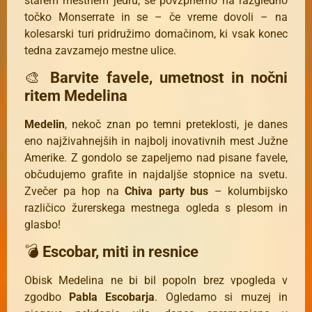
starem mestnem jedru, se povzpnemo na razgledno
točko Monserrate in se – če vreme dovoli – na
kolesarski turi pridružimo domačinom, ki vsak konec
tedna zavzamejo mestne ulice.
🎨
Barvite favele, umetnost in nočni
ritem Medelina
Medelin
, nekoč znan po temni preteklosti, je danes
eno najživahnejših in najbolj inovativnih mest Južne
Amerike. Z gondolo se zapeljemo nad pisane favele,
občudujemo grafite in najdaljše stopnice na svetu.
Zvečer pa hop na
Chiva party bus
– kolumbijsko
različico žurerskega mestnega ogleda s plesom in
glasbo!
💣
Escobar, miti in resnice
Obisk Medelina ne bi bil popoln brez vpogleda v
zgodbo
Pabla Escobarja
. Ogledamo si muzej in