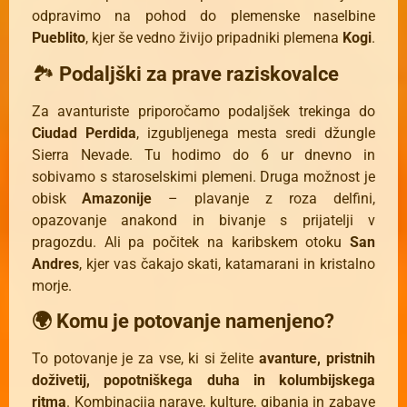
odpravimo na pohod do plemenske naselbine
Pueblito
, kjer še vedno živijo pripadniki plemena
Kogi
.
🏞
Podaljški za prave raziskovalce
Za avanturiste priporočamo podaljšek trekinga do
Ciudad Perdida
, izgubljenega mesta sredi džungle
Sierra Nevade. Tu hodimo do 6 ur dnevno in
sobivamo s staroselskimi plemeni. Druga možnost je
obisk
Amazonije
– plavanje z roza delfini,
opazovanje anakond in bivanje s prijatelji v
pragozdu. Ali pa počitek na karibskem otoku
San
Andres
, kjer vas čakajo skati, katamarani in kristalno
morje.
🌍 Komu je potovanje namenjeno?
To potovanje je za vse, ki si želite
avanture, pristnih
doživetij, popotniškega duha in kolumbijskega
ritma
. Kombinacija narave, kulture, gibanja in zabave