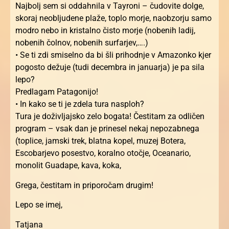
Najbolj sem si oddahnila v Tayroni – čudovite dolge,
skoraj neobljudene plaže, toplo morje, naobzorju samo
modro nebo in kristalno čisto morje (nobenih ladij,
nobenih čolnov, nobenih surfarjev,….)
• Se ti zdi smiselno da bi šli prihodnje v Amazonko kjer
pogosto dežuje (tudi decembra in januarja) je pa sila
lepo?
Predlagam Patagonijo!
• In kako se ti je zdela tura nasploh?
Tura je doživljajsko zelo bogata! Čestitam za odličen
program – vsak dan je prinesel nekaj nepozabnega
(toplice, jamski trek, blatna kopel, muzej Botera,
Escobarjevo posestvo, koralno otočje, Oceanario,
monolit Guadape, kava, koka,
Grega, čestitam in priporočam drugim!
Lepo se imej,
Tatjana