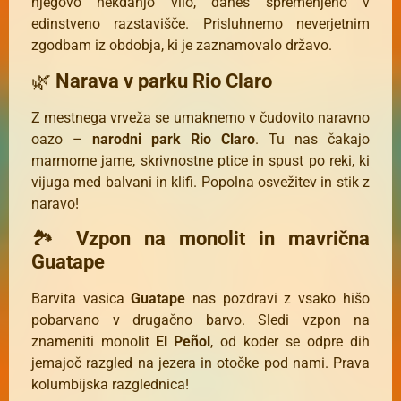
njegovo nekdanjo vilo, danes spremenjeno v
edinstveno razstavišče. Prisluhnemo neverjetnim
zgodbam iz obdobja, ki je zaznamovalo državo.
🌿
Narava v parku Rio Claro
Z mestnega vrveža se umaknemo v čudovito naravno
oazo –
narodni park Rio Claro
. Tu nas čakajo
marmorne jame, skrivnostne ptice in spust po reki, ki
vijuga med balvani in klifi. Popolna osvežitev in stik z
naravo!
🏞
Vzpon na monolit in mavrična
Guatape
Barvita vasica
Guatape
nas pozdravi z vsako hišo
pobarvano v drugačno barvo. Sledi vzpon na
znameniti monolit
El Peñol
, od koder se odpre dih
jemajoč razgled na jezera in otočke pod nami. Prava
kolumbijska razglednica!