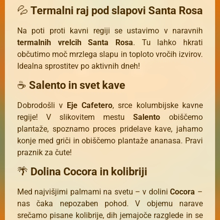
💦
Termalni raj pod slapovi Santa Rosa
Na poti proti kavni regiji se ustavimo v naravnih
termalnih vrelcih Santa Rosa
. Tu lahko hkrati
občutimo moč mrzlega slapu in toploto vročih izvirov.
Idealna sprostitev po aktivnih dneh!
☕
Salento in svet kave
Dobrodošli v
Eje Cafetero
, srce kolumbijske kavne
regije! V slikovitem mestu
Salento
obiščemo
plantaže, spoznamo proces pridelave kave, jahamo
konje med griči in obiščemo plantaže ananasa. Pravi
praznik za čute!
🌴
Dolina Cocora in kolibriji
Med najvišjimi palmami na svetu – v dolini
Cocora
–
nas čaka nepozaben pohod. V objemu narave
srečamo pisane kolibrije, dih jemajoče razglede in se