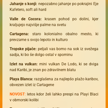
Jahanje s konji:
nepozabno jahanje po pokrajini Eje
Kafetero, soft ali hard
Valle de Cocora:
krasen pohod po dolini, kjer
kraljujejo najvišje palme na svetu
Cartagena:
staro kolonialno obalno mesto, ki
prevzame s svojo lepoto in kulturo
Tropske pijače:
peljali vas bomo na sok iz svežega
sadja, ki bo še dolgo ostal v spominu
Izlet na vulkan:
mini vulkan De Lodo, ki se dviga
nad Karibi, je znan po zdravilnem blatu
Playa Blanca:
razglašena za najlepšo plažo karibov,
obvezen izlet iz Cartagene
NOVOST
:
letos kdor želi lahko prespi na Playi Blaci
v obmorski kolibi