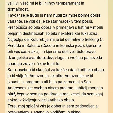
vsiljivi, všeč mi je bil njihov temperament in
domačnost.
Tavčar se je trudil in nam nudil za moje pojme dobre
variante, se vidi da je že star maček v tem poslu.
Prenočišča so bila dobra, v primerjavi s tistimi v mojih
prejšnih destinacijah so bila nekatera kar luksuzna.
Najboljši del Kolumbije, mi je bil definitivno trekking C.
Perdida in Salento (Cocora in konjska ježa), kjer smo
bili ves čas v akciji in kjer smo doživeli tisto pravo
džungelsko avanturo, dež, vlaga in vročina pa seveda
spadajo zraven, če ne to ni to.
Sam, osebno bi skrajšal za kakšen dan karibsko obalo,
in bi vključil Amazonijo, skratka Amazonije ne bi
izpustil iz programa ali bi jo pa zamenjal s San
Andresom, ker osebno nisem pretiran ljubitelj morja in
plaž, čeprav sem pa po drugi strani vesel, da sem vsaj
enkrat v življenju videl karibsko obalo.
Torej, moj splošni vtis je dober in sem zadovoljen s
potovanjem, z agencijo, vodičem in ekipo.