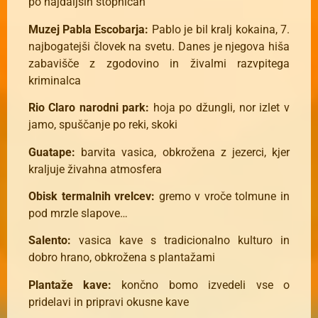
po najdaljših stopnicah
Muzej Pabla Escobarja:
Pablo je bil kralj kokaina, 7.
najbogatejši človek na svetu. Danes je njegova hiša
zabavišče z zgodovino in živalmi razvpitega
kriminalca
Rio Claro narodni park:
hoja po džungli, nor izlet v
jamo, spuščanje po reki, skoki
Guatape:
barvita vasica, obkrožena z jezerci, kjer
kraljuje živahna atmosfera
Obisk termalnih vrelcev:
gremo v vroče tolmune in
pod mrzle slapove…
Salento:
vasica kave s tradicionalno kulturo in
dobro hrano, obkrožena s plantažami
Plantaže kave:
končno bomo izvedeli vse o
pridelavi in pripravi okusne kave