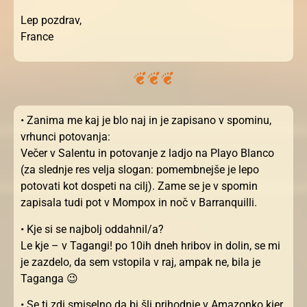
Lep pozdrav,
France
• Zanima me kaj je blo naj in je zapisano v spominu,
vrhunci potovanja:
Večer v Salentu in potovanje z ladjo na Playo Blanco
(za slednje res velja slogan: pomembnejše je lepo
potovati kot dospeti na cilj). Zame se je v spomin
zapisala tudi pot v Mompox in noč v Barranquilli.
• Kje si se najbolj oddahnil/a?
Le kje – v Tagangi! po 10ih dneh hribov in dolin, se mi
je zazdelo, da sem vstopila v raj, ampak ne, bila je
Taganga 😉
• Se ti zdi smiselno da bi šli prihodnje v Amazonko kjer