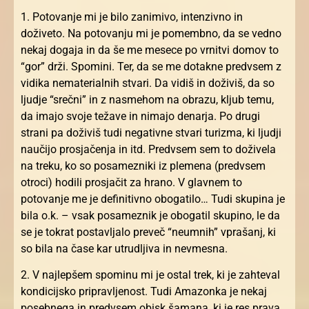
1. Potovanje mi je bilo zanimivo, intenzivno in
doživeto. Na potovanju mi je pomembno, da se vedno
nekaj dogaja in da še me mesece po vrnitvi domov to
“gor” drži. Spomini. Ter, da se me dotakne predvsem z
vidika nematerialnih stvari. Da vidiš in doživiš, da so
ljudje “srečni” in z nasmehom na obrazu, kljub temu,
da imajo svoje težave in nimajo denarja. Po drugi
strani pa doživiš tudi negativne stvari turizma, ki ljudji
naučijo prosjačenja in itd. Predvsem sem to doživela
na treku, ko so posamezniki iz plemena (predvsem
otroci) hodili prosjačit za hrano. V glavnem to
potovanje me je definitivno obogatilo… Tudi skupina je
bila o.k. – vsak posameznik je obogatil skupino, le da
se je tokrat postavljalo preveč “neumnih” vprašanj, ki
so bila na čase kar utrudljiva in nevmesna.
2. V najlepšem spominu mi je ostal trek, ki je zahteval
kondicijsko pripravljenost. Tudi Amazonka je nekaj
posebnega in predvsem obisk šamana, ki je res prava