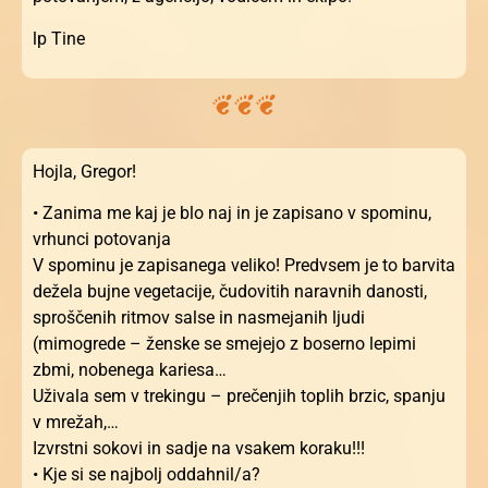
lp Tine
Hojla, Gregor!
• Zanima me kaj je blo naj in je zapisano v spominu,
vrhunci potovanja
V spominu je zapisanega veliko! Predvsem je to barvita
dežela bujne vegetacije, čudovitih naravnih danosti,
sproščenih ritmov salse in nasmejanih ljudi
(mimogrede – ženske se smejejo z boserno lepimi
zbmi, nobenega kariesa…
Uživala sem v trekingu – prečenjih toplih brzic, spanju
v mrežah,…
Izvrstni sokovi in sadje na vsakem koraku!!!
• Kje si se najbolj oddahnil/a?