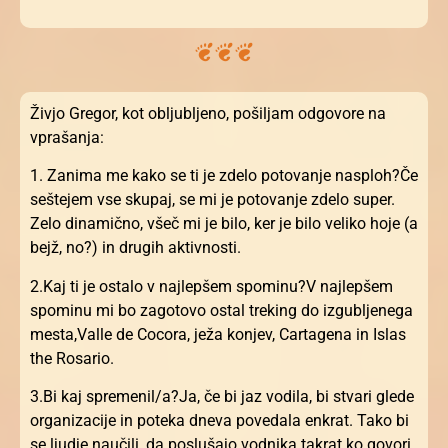
Živjo Gregor, kot obljubljeno, pošiljam odgovore na
vprašanja:
1. Zanima me kako se ti je zdelo potovanje nasploh?Če
seštejem vse skupaj, se mi je potovanje zdelo super.
Zelo dinamično, všeč mi je bilo, ker je bilo veliko hoje (a
bejž, no?) in drugih aktivnosti.
2.Kaj ti je ostalo v najlepšem spominu?V najlepšem
spominu mi bo zagotovo ostal treking do izgubljenega
mesta,Valle de Cocora, ježa konjev, Cartagena in Islas
the Rosario.
3.Bi kaj spremenil/a?Ja, če bi jaz vodila, bi stvari glede
organizacije in poteka dneva povedala enkrat. Tako bi
se ljudje naučili, da poslušajo vodnika takrat ko govori,