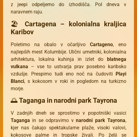
z jeepi odpeljemo do izhodišča. Pol dneva v
naravnem raju.
🏖
Cartagena – kolonialna kraljica
Karibov
Poletimo na obalo v očarljivo
Cartageno
, eno
najlepših mest Kolumbije. Ulični umetniki, kolonialna
arhitektura, lokalna kuhinja in izlet do
blatnega
vulkana
– vse to ustvarja prav posebno karibsko
vzdušje. Prespimo tudi eno noč na čudoviti
Playi
Blanci
, s kokosom v roki in pogledom na turkizno
morje.
🌅
Taganga in narodni park Tayrona
V zadnjih dneh se sprostimo v popotniški vasici
Taganga
in se odpravimo v
narodni park Tayrona
,
kjer nas čakajo spektakularne plaže, visoki valovi,
kokosove palme in tropske živali. Po želji se