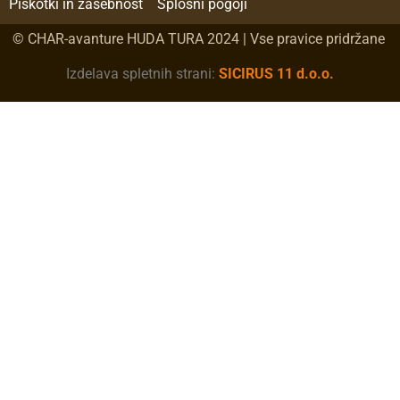
Piškotki in zasebnost
Splošni pogoji
© CHAR-avanture HUDA TURA 2024 | Vse pravice pridržane
Izdelava spletnih strani:
SICIRUS 11 d.o.o.