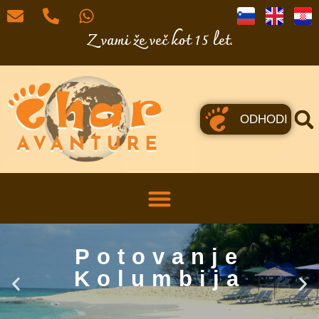
Z vami že več kot 15 let.
ODHODI
Potovanje
Kolumbija
CHAR Potovanje v dobri družbi