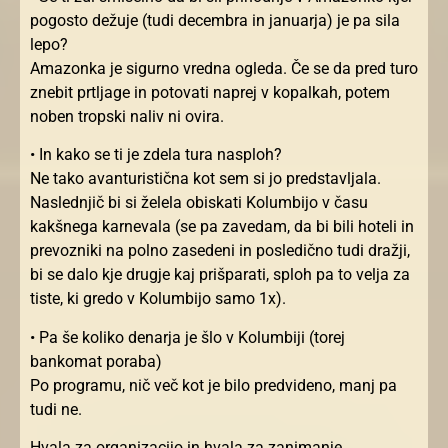
pogosto dežuje (tudi decembra in januarja) je pa sila
lepo?
Amazonka je sigurno vredna ogleda. Če se da pred turo
znebit prtljage in potovati naprej v kopalkah, potem
noben tropski naliv ni ovira.
• In kako se ti je zdela tura nasploh?
Ne tako avanturistična kot sem si jo predstavljala.
Naslednjič bi si želela obiskati Kolumbijo v času
kakšnega karnevala (se pa zavedam, da bi bili hoteli in
prevozniki na polno zasedeni in posledično tudi dražji,
bi se dalo kje drugje kaj prišparati, sploh pa to velja za
tiste, ki gredo v Kolumbijo samo 1x).
• Pa še koliko denarja je šlo v Kolumbiji (torej
bankomat poraba)
Po programu, nič več kot je bilo predvideno, manj pa
tudi ne.
Hvala za organizacijo in hvala za zanimanje.