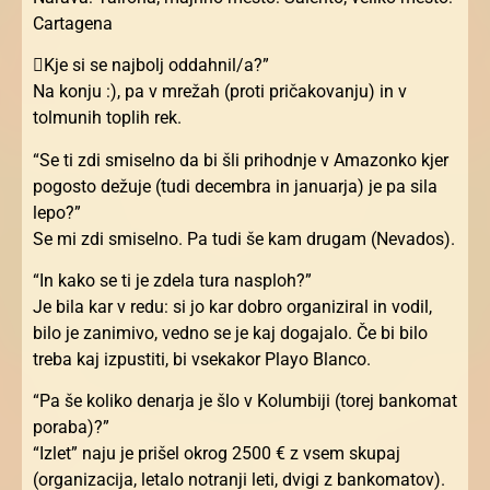
Cartagena
Kje si se najbolj oddahnil/a?”
Na konju :), pa v mrežah (proti pričakovanju) in v
tolmunih toplih rek.
“Se ti zdi smiselno da bi šli prihodnje v Amazonko kjer
pogosto dežuje (tudi decembra in januarja) je pa sila
lepo?”
Se mi zdi smiselno. Pa tudi še kam drugam (Nevados).
“In kako se ti je zdela tura nasploh?”
Je bila kar v redu: si jo kar dobro organiziral in vodil,
bilo je zanimivo, vedno se je kaj dogajalo. Če bi bilo
treba kaj izpustiti, bi vsekakor Playo Blanco.
“Pa še koliko denarja je šlo v Kolumbiji (torej bankomat
poraba)?”
“Izlet” naju je prišel okrog 2500 € z vsem skupaj
(organizacija, letalo notranji leti, dvigi z bankomatov).