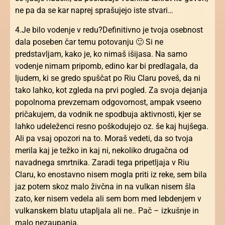
ne pa da se kar naprej sprašujejo iste stvari…
4.Je bilo vodenje v redu?Definitivno je tvoja osebnost
dala poseben čar temu potovanju 🙂 Si ne
predstavljam, kako je, ko nimaš išijasa. Na samo
vodenje nimam pripomb, edino kar bi predlagala, da
ljudem, ki se gredo spuščat po Riu Claru poveš, da ni
tako lahko, kot zgleda na prvi pogled. Za svoja dejanja
popolnoma prevzemam odgovornost, ampak vseeno
pričakujem, da vodnik ne spodbuja aktivnosti, kjer se
lahko udeleženci resno poškodujejo oz. še kaj hujšega.
Ali pa vsaj opozori na to. Moraš vedeti, da so tvoja
merila kaj je težko in kaj ni, nekoliko drugačna od
navadnega smrtnika. Zaradi tega pripetljaja v Riu
Claru, ko enostavno nisem mogla priti iz reke, sem bila
jaz potem skoz malo živčna in na vulkan nisem šla
zato, ker nisem vedela ali sem bom med lebdenjem v
vulkanskem blatu utapljala ali ne.. Pač – izkušnje in
malo nezaupanja.