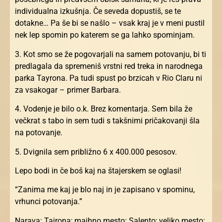
individualna izkušnja. Če seveda dopustiš, se te
dotakne… Pa še bi se našlo – vsak kraj je v meni pustil
nek lep spomin po katerem se ga lahko spominjam.
3. Kot smo se že pogovarjali na samem potovanju, bi ti
predlagala da spremeniš vrstni red treka in narodnega
parka Tayrona. Pa tudi spust po brzicah v Rio Claru ni
za vsakogar – primer Barbara.
4. Vodenje je bilo o.k. Brez komentarja. Sem bila že
večkrat s tabo in sem tudi s takšnimi pričakovanji šla
na potovanje.
5. Dvignila sem približno 6 x 400.000 pesosov.
Lepo bodi in če boš kaj na štajerskem se oglasi!
“Zanima me kaj je blo naj in je zapisano v spominu,
vrhunci potovanja.”
Narava: Tairona; majhno mesto: Salento; veliko mesto: