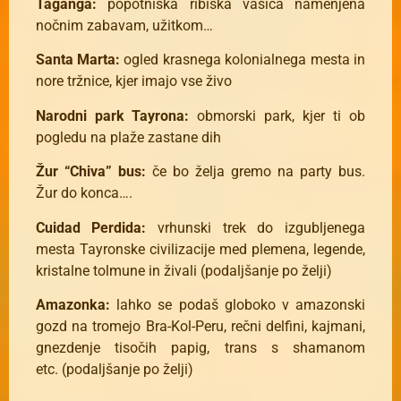
Taganga:
popotniška ribiška vasica namenjena
nočnim zabavam, užitkom…
Santa Marta:
ogled krasnega kolonialnega mesta in
nore tržnice, kjer imajo vse živo
Narodni park Tayrona:
obmorski park, kjer ti ob
pogledu na plaže zastane dih
Žur “Chiva” bus:
če bo želja gremo na party bus.
Žur do konca….
Cuidad Perdida:
vrhunski trek do izgubljenega
mesta Tayronske civilizacije med plemena, legende,
kristalne tolmune in živali (podaljšanje po želji)
Amazonka:
lahko se podaš globoko v amazonski
gozd na tromejo Bra-Kol-Peru, rečni delfini, kajmani,
gnezdenje tisočih papig, trans s shamanom
etc.
(podaljšanje po želji)