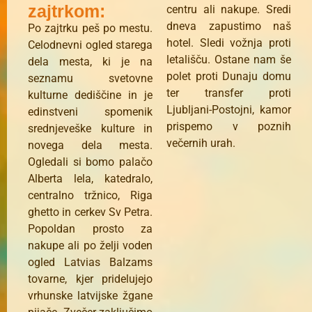
zajtrkom:
centru ali nakupe. Sredi
dneva zapustimo naš
Po zajtrku peš po mestu.
hotel. Sledi vožnja proti
Celodnevni ogled starega
letališču. Ostane nam še
dela mesta, ki je na
polet proti Dunaju domu
seznamu svetovne
ter transfer proti
kulturne dediščine in je
Ljubljani-Postojni, kamor
edinstveni spomenik
prispemo v poznih
srednjeveške kulture in
večernih urah.
novega dela mesta.
Ogledali si bomo palačo
Alberta lela, katedralo,
centralno tržnico, Riga
ghetto in cerkev Sv Petra.
Popoldan prosto za
nakupe ali po želji voden
ogled Latvias Balzams
tovarne, kjer pridelujejo
vrhunske latvijske žgane