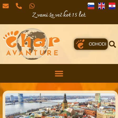
Z vami že več kot 15 let.
ODHODI