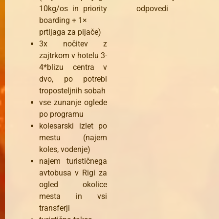
10kg/os in priority
odpovedi
boarding + 1×
prtljaga za pijače)
3x nočitev z
zajtrkom v hotelu 3-
4*blizu centra v
dvo, po potrebi
troposteljnih sobah
vse zunanje oglede
po programu
kolesarski izlet po
mestu (najem
koles, vodenje)
najem turističnega
avtobusa v Rigi za
ogled okolice
mesta in vsi
transferji