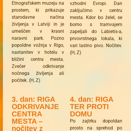
Etnografskem muzeju na
vzhodni Evropi. Dan
prostem, ki prikazuje
zaključimo v centru
starodavne načina
mesta. Kdor bo želel, se
življenja v Latviji in je
bomo s tramvajem
umeščen v krasni
zapeljali do Labietis-a,
naravni park. Pozno
prvovrstnega lokala, ki
popoldne vožnja v Rigo,
vari lastno pivo. Nočitev.
nastanitev v hotelu v
(H, Z)
bližini centra mesta.
Zvečer odkrivanje
nočnega življenja ali
počitek. (H, Z)
3. dan: RIGA
4. dan: RIGA
ODKRIVANJE
TER PROTI
CENTRA
DOMU
MESTA –
Po zajtrku dopoldan
nočitev z
prosto na sprehod po