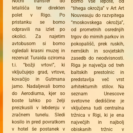
Nočni transfer do
bomo vse lepote, od
letališča ter direkten
“tihega okrožja” v Art Art
polet v Rigo. Po
Nouveauju do razvpitega
pristanku se bomo
“moskovskega okrožja”,
odpravili na izlet po
od prometnih osrednjih
okolici. Za najetim
trgov do mirnih parkov in
avtobusom si bomo
pokopališč, prek ruskih,
ogledali krasni muzej in
nemških in sovjetskih
rezervat Turaida oziroma
zasedb do neodvisnosti.
t.i. “božji vrtovi”, ki
Riga je največja od treh
vključujejo grad, vrtove,
baltskih prestolnic in
kovačijo in Gutmana
predstavlja več vrst
jamo. Nadaljevali bomo
arhitekturnih stilov. Na
do Aerodiuma, kjer so
seznam Unescove
boste lahko po želji
svetovne dediščine je
preizkusili v lebdenju v
vključena tudi centralna
zračnem tunelu. Sledi
tržnica v Rigi, ki je ena
kosilo in pred povratkom
največjih in najbolj
v hotel še postanek v
obiskanih tržnic v