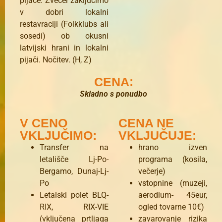
pijače. Zvečer zaključimo
v dobri lokalni
restavraciji (Folkklubs ali
sosedi) ob okusni
latvijski hrani in lokalni
pijači. Nočitev. (H, Z)
CENA:
Skladno s ponudbo
V CENO
CENA NE
VKLJUČIMO:
VKLJUČUJE:
Transfer na
hrano izven
letališče Lj-Po-
programa (kosila,
Bergamo, Dunaj-Lj-
večerje)
Po
vstopnine (muzeji,
Letalski polet BLQ-
aerodium- 45eur,
RIX, RIX-VIE
ogled tovarne 10€)
(vključena prtljaga
zavarovanje rizika