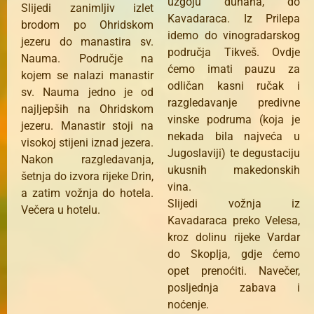
uzgoju duhana, do
Slijedi zanimljiv izlet
Kavadaraca. Iz Prilepa
brodom po Ohridskom
idemo do vinogradarskog
jezeru do manastira sv.
područja Tikveš. Ovdje
Nauma. Područje na
ćemo imati pauzu za
kojem se nalazi manastir
odličan kasni ručak i
sv. Nauma jedno je od
razgledavanje predivne
najljepših na Ohridskom
vinske podruma (koja je
jezeru. Manastir stoji na
nekada bila najveća u
visokoj stijeni iznad jezera.
Jugoslaviji) te degustaciju
Nakon razgledavanja,
ukusnih makedonskih
šetnja do izvora rijeke Drin,
vina.
a zatim vožnja do hotela.
Slijedi vožnja iz
Večera u hotelu.
Kavadaraca preko Velesa,
kroz dolinu rijeke Vardar
do Skoplja, gdje ćemo
opet prenoćiti. Navečer,
posljednja zabava i
noćenje.