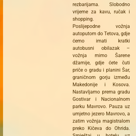
rezbarijama. Slobodno
vrijeme za kavu, ručak i
shopping.
Poslijepodne vožnja
autoputom do Tetova, gdje
ćemo imati kratki
autobusni obilazak –
vožnja mimo Šarene
džamije, gdje ćete čuti
priče o gradu i planini Šar,
graničnom gorju između
Makedonije i Kosova.
Nastavljamo prema gradu
Gostivar i Nacionalnom
parku Mavrovo. Pauza uz
umjetno jezero Mavrovo, a
zatim vožnja magistralom
preko Kičeva do Ohrida.
Smještaj u hotelu uz