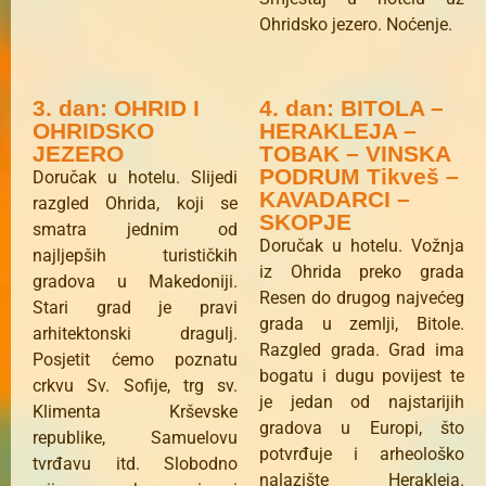
Ohridsko jezero. Noćenje.
3. dan: OHRID I
4. dan: BITOLA –
OHRIDSKO
HERAKLEJA –
JEZERO
TOBAK – VINSKA
PODRUM Tikveš –
Doručak u hotelu. Slijedi
KAVADARCI –
razgled Ohrida, koji se
SKOPJE
smatra jednim od
Doručak u hotelu. Vožnja
najljepših turističkih
iz Ohrida preko grada
gradova u Makedoniji.
Resen do drugog najvećeg
Stari grad je pravi
grada u zemlji, Bitole.
arhitektonski dragulj.
Razgled grada. Grad ima
Posjetit ćemo poznatu
bogatu i dugu povijest te
crkvu Sv. Sofije, trg sv.
je jedan od najstarijih
Klimenta Krševske
gradova u Europi, što
republike, Samuelovu
potvrđuje i arheološko
tvrđavu itd. Slobodno
nalazište Herakleja.