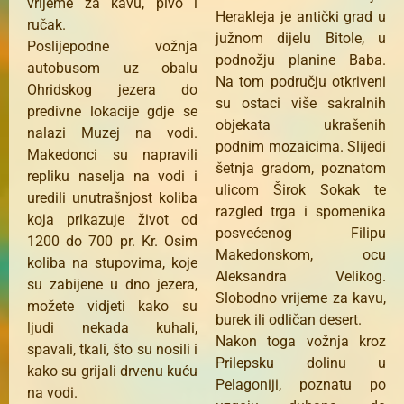
vrijeme za kavu, pivo i
Herakleja je antički grad u
ručak.
južnom dijelu Bitole, u
Poslijepodne vožnja
podnožju planine Baba.
autobusom uz obalu
Na tom području otkriveni
Ohridskog jezera do
su ostaci više sakralnih
predivne lokacije gdje se
objekata ukrašenih
nalazi Muzej na vodi.
podnim mozaicima. Slijedi
Makedonci su napravili
šetnja gradom, poznatom
repliku naselja na vodi i
ulicom Širok Sokak te
uredili unutrašnjost koliba
razgled trga i spomenika
koja prikazuje život od
posvećenog Filipu
1200 do 700 pr. Kr. Osim
Makedonskom, ocu
koliba na stupovima, koje
Aleksandra Velikog.
su zabijene u dno jezera,
Slobodno vrijeme za kavu,
možete vidjeti kako su
burek ili odličan desert.
ljudi nekada kuhali,
Nakon toga vožnja kroz
spavali, tkali, što su nosili i
Prilepsku dolinu u
kako su grijali drvenu kuću
Pelagoniji, poznatu po
na vodi.