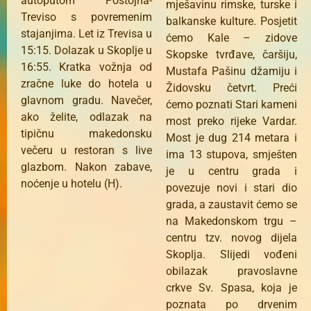
autoputom Postojna-
mješavinu rimske, turske i
Treviso s povremenim
balkanske kulture. Posjetit
stajanjima. Let iz Trevisa u
ćemo Kale – zidove
15:15. Dolazak u Skoplje u
Skopske tvrđave, čaršiju,
16:55. Kratka vožnja od
Mustafa Pašinu džamiju i
zračne luke do hotela u
Židovsku četvrt. Preći
glavnom gradu. Navečer,
ćemo poznati Stari kameni
ako želite, odlazak na
most preko rijeke Vardar.
tipičnu makedonsku
Most je dug 214 metara i
večeru u restoran s live
ima 13 stupova, smješten
glazbom. Nakon zabave,
je u centru grada i
noćenje u hotelu (H).
povezuje novi i stari dio
grada, a zaustavit ćemo se
na Makedonskom trgu –
centru tzv. novog dijela
Skoplja. Slijedi vođeni
obilazak pravoslavne
crkve Sv. Spasa, koja je
poznata po drvenim