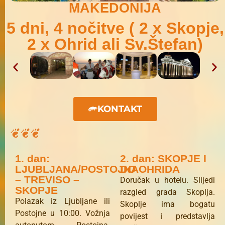
MAKEDONIJA
5 dni, 4 nočitve ( 2 x Skopje,
2 x Ohrid ali Sv.Štefan)
KONTAKT
1. dan:
2. dan: SKOPJE I
LJUBLJANA/POSTOJNA
DO OHRIDA
– TREVISO –
Doručak u hotelu. Slijedi
SKOPJE
razgled grada Skoplja.
Polazak iz Ljubljane ili
Skoplje ima bogatu
Postojne u 10:00. Vožnja
povijest i predstavlja