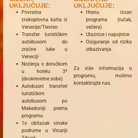
UKLJUČUJE:
UKLJUČUJE:
Povratna
Hranu izvan
zrakoplovna karta iz
programa (ručak,
Venecije/Treviso
večera)
Transfer turističkim
Ulaznice i napojnice
autobusom do
Osiguranje od rizika
zračne luke u
otkazivanja
Veneciji
Noćenja s doručkom
Za više informacija o
u hotelu 3*
programu, molimo
(dvokrevetne sobe)
kontaktirajte nas.
Autobusni transferi
turističkim
autobusom po
Makedoniji prema
programu
1x obilazak vinske
podrume u Vinariji
Tikveš