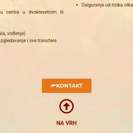
Osiguranje od rizika otk
u centra u dvokrevetnim ili
kala, vođenje)
azgledavanje i sve transfere
KONTAKT
NA VRH