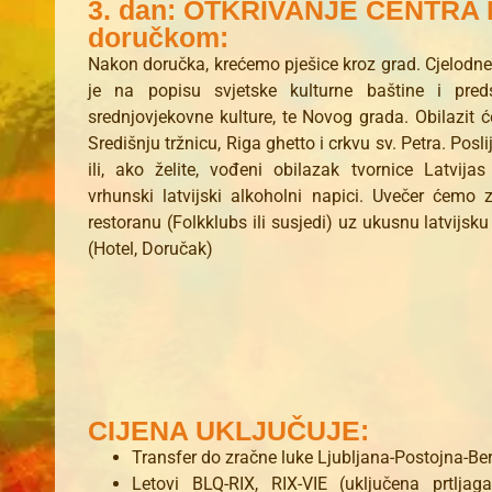
3. dan: OTKRIVANJE CENTRA R
doručkom:
Nakon doručka, krećemo pješice kroz grad. Cjelodnev
je na popisu svjetske kulturne baštine i preds
srednjovjekovne kulture, te Novog grada. Obilazit ć
Središnju tržnicu, Riga ghetto i crkvu sv. Petra. Po
ili, ako želite, vođeni obilazak tvornice Latvij
vrhunski latvijski alkoholni napici. Uvečer ćemo 
restoranu (Folkklubs ili susjedi) uz ukusnu latvijsku
(Hotel, Doručak)
CIJENA UKLJUČUJE:
Transfer do zračne luke Ljubljana-Postojna-B
Letovi BLQ-RIX, RIX-VIE (uključena prtljag