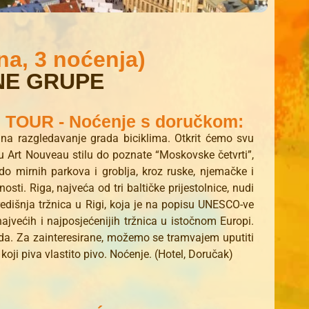
na, 3 noćenja)
NE GRUPE
E TOUR - Noćenje s doručkom:
na razgledavanje grada biciklima. Otkrit ćemo svu
” u Art Nouveau stilu do poznate “Moskovske četvrti”,
o mirnih parkova i groblja, kroz ruske, njemačke i
sti. Riga, najveća od tri baltičke prijestolnice, nudi
redišnja tržnica u Rigi, koja je na popisu UNESCO-ve
najvećih i najposjećenijih tržnica u istočnom Europi.
a. Za zainteresirane, možemo se tramvajem uputiti
oji piva vlastito pivo. Noćenje. (Hotel, Doručak)