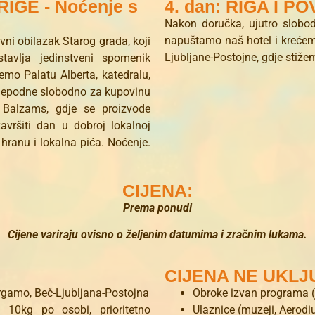
IGE - Noćenje s
4. dan: RIGA I P
Nakon doručka, ujutro slobo
napuštamo naš hotel i krećemo 
ni obilazak Starog grada, koji
Ljubljane-Postojne, gdje stiž
tavlja jedinstveni spomenik
emo Palatu Alberta, katedralu,
slijepodne slobodno za kupovinu
as Balzams, gdje se proizvode
završiti dan u dobroj lokalnoj
 hranu i lokalna pića. Noćenje.
CIJENA:
Prema ponudi
Cijene variraju ovisno o željenim datumima i zračnim lukama.
CIJENA NE UKLJ
ergamo, Beč-Ljubljana-Postojna
Obroke izvan programa (
a 10kg po osobi, prioritetno
Ulaznice (muzeji, Aerodi