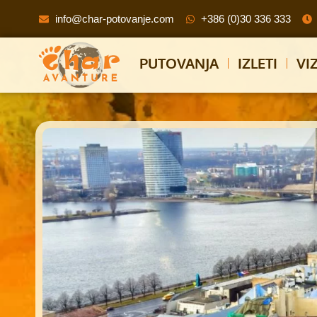
info@char-potovanje.com
+386 (0)30 336 333
PUTOVANJA
IZLETI
VI