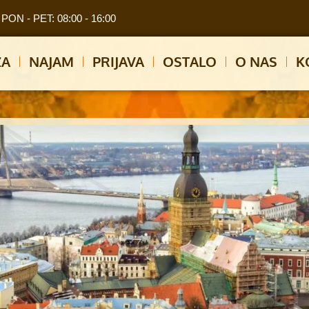
PON - PET: 08:00 - 16:00
ZA
NAJAM
PRIJAVA
OSTALO
O NAS
K