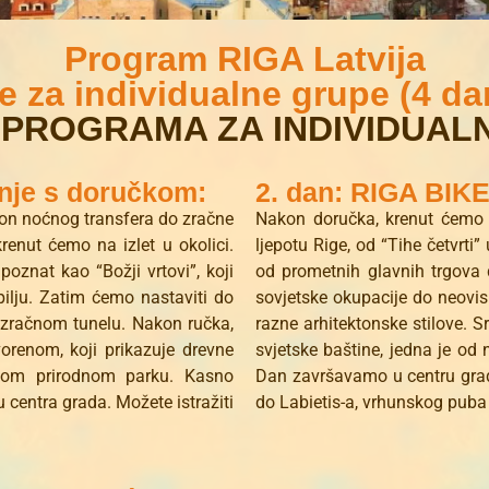
Program RIGA Latvija
je za individualne grupe (4 da
 PROGRAMA ZA INDIVIDUAL
nje s doručkom:
2. dan: RIGA BIK
on noćnog transfera do zračne
Nakon doručka, krenut ćemo 
renut ćemo na izlet u okolici.
ljepotu Rige, od “Tihe četvrti
oznat kao “Božji vrtovi”, koji
od prometnih glavnih trgova d
pilju. Zatim ćemo nastaviti do
sovjetske okupacije do neovisno
u zračnom tunelu. Nakon ručka,
razne arhitektonske stilove. S
renom, koji prikazuje drevne
svjetske baštine, jedna je od 
snom prirodnom parku. Kasno
Dan završavamo u centru grad
u centra grada. Možete istražiti
do Labietis-a, vrhunskog puba k