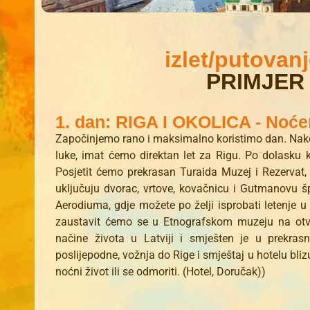
izlet/putovan
PRIMJER
1. dan: RIGA I OKOLICA - Noće
Započinjemo rano i maksimalno koristimo dan. Nak
luke, imat ćemo direktan let za Rigu. Po dolasku k
Posjetit ćemo prekrasan Turaida Muzej i Rezervat, p
uključuju dvorac, vrtove, kovačnicu i Gutmanovu š
Aerodiuma, gdje možete po želji isprobati letenje 
zaustavit ćemo se u Etnografskom muzeju na otvo
načine života u Latviji i smješten je u prekra
poslijepodne, vožnja do Rige i smještaj u hotelu bliz
noćni život ili se odmoriti. (Hotel, Doručak))