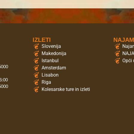
IZLETI
NAJA
Slovenija
Najam
Makedonija
NAJ
Istanbul
Opći 
 5000
Amsterdam
Lisabon
6:00
Riga
 5000
Kolesarske ture in izleti