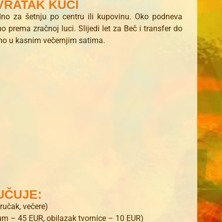
OVRATAK KUĆI
dno za šetnju po centru ili kupovinu. Oko podneva
prema zračnoj luci. Slijedi let za Beč i transfer do
emo u kasnim večernjim satima.
UČUJE:
ručak, večere)
um – 45 EUR, obilazak tvornice – 10 EUR)