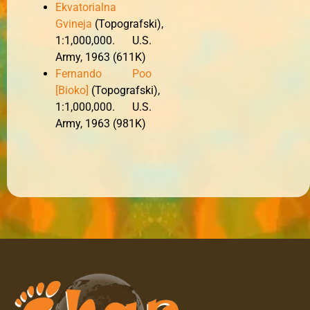
Ekvatorialna
Gvineja
(Topografski),
1:1,000,000. U.S.
Army, 1963 (611K)
Fernando Poo
[Bioko]
(Topografski),
1:1,000,000. U.S.
Army, 1963 (981K)