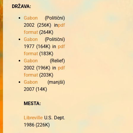
DRŽAVA:
Gabon
(Politični)
2002 (256K) in
pdf
format
(264K)
Gabon
(Politični)
1977 (164K) in
pdf
format
(183K)
Gabon
(Relief)
2002 (196K) in
pdf
format
(203K)
Gabon
(manjši)
2007 (14K)
MESTA:
Libreville
U.S. Dept.
1986 (226K)