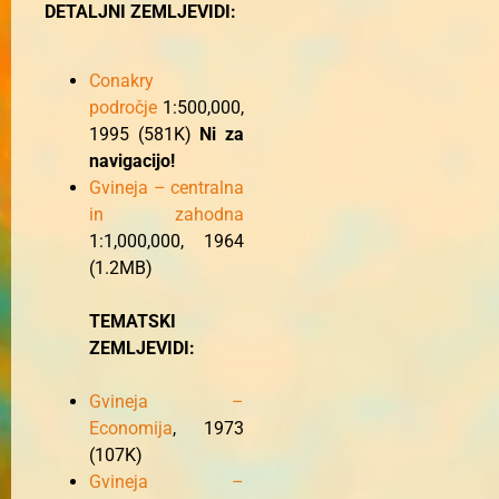
DETALJNI ZEMLJEVIDI:
Conakry
področje
1:500,000,
1995 (581K)
Ni za
navigacijo!
Gvineja – centralna
in zahodna
1:1,000,000, 1964
(1.2MB)
TEMATSKI
ZEMLJEVIDI:
Gvineja –
Economija
, 1973
(107K)
Gvineja –