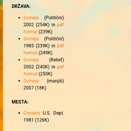
DRŽAVA:
Gvineja
(Politični)
2002 (254K) in
pdf
format
(239K)
Gvineja
(Politični)
1985 (239K) in
pdf
format
(249K)
Gvineja
(Relief)
2002 (240K) in
pdf
format
(250K)
Gvineja
(manjši)
2007 (18K)
MESTA:
Conakry
U.S. Dept.
1981 (126K)