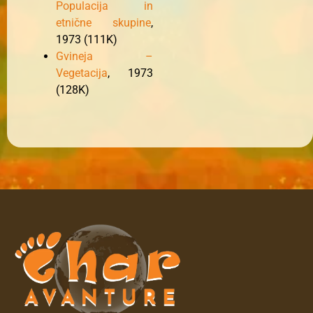
Populacija in
etnične skupine
,
1973 (111K)
Gvineja –
Vegetacija
, 1973
(128K)