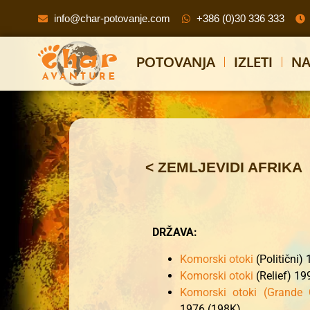
info@char-potovanje.com
+386 (0)30 336 333
POTOVANJA
IZLETI
NA
< ZEMLJEVIDI AFRIKA
DRŽAVA:
Komorski otoki
(Politični)
Komorski otoki
(Relief) 19
Komorski otoki (Grande 
1976 (198K)