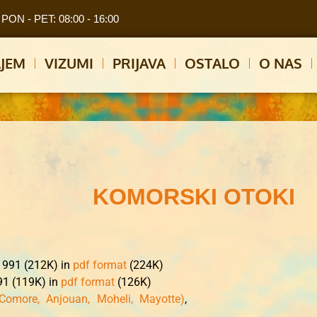
PON - PET: 08:00 - 16:00
JEM
VIZUMI
PRIJAVA
OSTALO
O NAS
KOMORSKI OTOKI
 1991 (212K) in
pdf format
(224K)
91 (119K) in
pdf format
(126K)
Comore, Anjouan, Moheli, Mayotte)
,