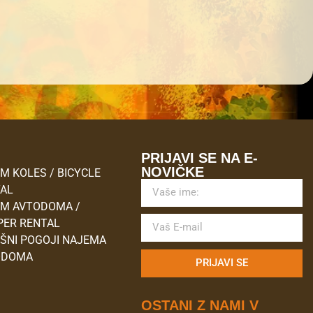
M
PRIJAVI SE NA E-
NOVIČKE
M KOLES / BICYCLE
TAL
M AVTODOMA /
ER RENTAL
ŠNI POGOJI NAJEMA
ODOMA
PRIJAVI SE
OSTANI Z NAMI V