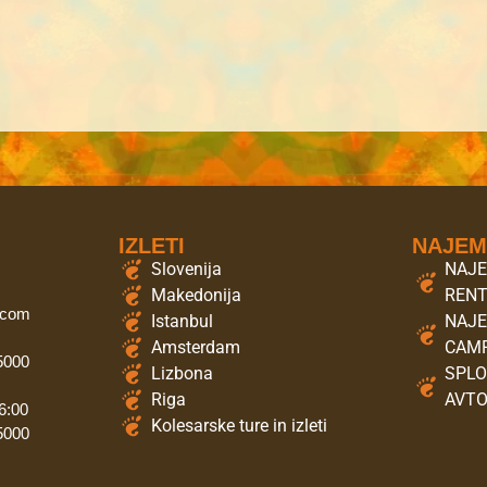
IZLETI
NAJE
Slovenija
NAJE
Makedonija
REN
.com
Istanbul
NAJE
Amsterdam
CAMP
 5000
Lizbona
SPLO
Riga
AVT
6:00
Kolesarske ture in izleti
 5000