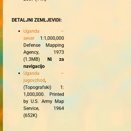
DETALJNI ZEMLJEVIDI:
Uganda –
sever
1:1,000,000
Defense Mapping
Agency, 1973
(1.3MB)
Ni za
navigacijo
Uganda –
jugovzhod
,
(Topografski) 1:
1,000,000. Printed
by U.S. Army Map
Service, 1964
(652K)