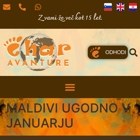
Z vami že več kot 15 let.
ODHODI
MALDIVI UGODNO V
JANUARJU