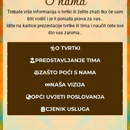
O nama
Trebate više informacija o tvrtki ili želite znati tko će vam
biti vodič i je li ponuda prava za vas..
Idite na kartice prezentacije tvrtke ili tima i naučit ćete sve
što vas zanima..
O TVRTKI
PREDSTAVLJANJE TIMA
ZAŠTO POĆI S NAMA
NAŠA VIZIJA
OPĆI UVJETI POSLOVANJA
CJENIK USLUGA