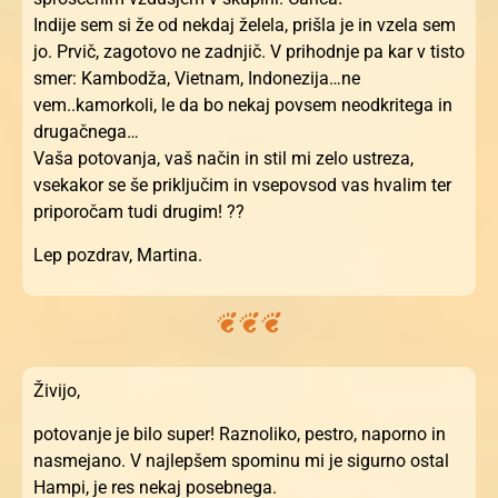
Indije sem si že od nekdaj želela, prišla je in vzela sem
jo. Prvič, zagotovo ne zadnjič. V prihodnje pa kar v tisto
smer: Kambodža, Vietnam, Indonezija…ne
vem..kamorkoli, le da bo nekaj povsem neodkritega in
drugačnega…
Vaša potovanja, vaš način in stil mi zelo ustreza,
vsekakor se še priključim in vsepovsod vas hvalim ter
priporočam tudi drugim! ??
Lep pozdrav, Martina.
Živijo,
potovanje je bilo super! Raznoliko, pestro, naporno in
nasmejano. V najlepšem spominu mi je sigurno ostal
Hampi, je res nekaj posebnega.