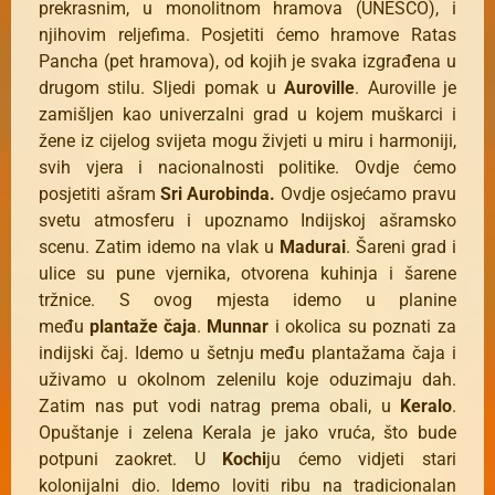
prekrasnim, u monolitnom hramova (UNESCO), i
njihovim reljefima. Posjetiti ćemo hramove Ratas
Pancha (pet hramova), od kojih je svaka izgrađena u
drugom stilu. Sljedi pomak u
Auroville
. Auroville je
zamišljen kao univerzalni grad u kojem muškarci i
žene iz cijelog svijeta mogu živjeti u miru i harmoniji,
svih vjera i nacionalnosti politike. Ovdje ćemo
posjetiti ašram
Sri Aurobinda.
Ovdje osjećamo pravu
svetu atmosferu i upoznamo Indijskoj ašramsko
scenu. Zatim idemo na vlak u
Madurai
. Šareni grad i
ulice su pune vjernika, otvorena kuhinja i šarene
tržnice. S ovog mjesta idemo u planine
među
plantaže čaja
.
Munnar
i okolica su poznati za
indijski čaj. Idemo u šetnju među plantažama čaja i
uživamo ​​u okolnom zelenilu koje oduzimaju dah.
Zatim nas put vodi natrag prema obali, u
Keralo
.
Opuštanje i zelena Kerala je jako vruća, što bude
potpuni zaokret. U
Kochi
ju ćemo vidjeti stari
kolonijalni dio. Idemo loviti ribu na tradicionalan