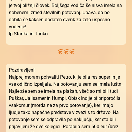
je tvoj bližnji človek. Boljšega vodiča še nisva imela na
nobenem izmed številnih potovanj. Upava, da bo
dobila še kakšen dodaten cvenk za zelo uspešno
vodenje!
lp Stanka in Janko
Pozdravljeni!
Najprej moram pohvaliti Petro, ki je bila res super in je
vse odlično izpeljala. Na potovanju sem se imela luštn.
Najlepše sem se imela na plažah, všeč so mi bili tudi
Puškar, Jailsamer in Humpi. Obisk Indije bi priporočila
vsakomur (morda ne za prvo potovanje), ker imajo
ljudje tako napačne predstave v zvezi s to državo. Na
potovanje sem se odpravila po naključju, ker sta bili
prijavljeni že dve kolegici. Porabila sem 500 eur (brez