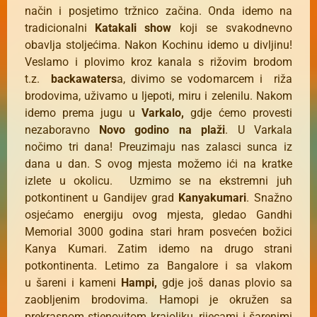
način i posjetimo tržnico začina. Onda idemo na
tradicionalni
Katakali show
koji se svakodnevno
obavlja stoljećima. Nakon Kochinu idemo u divljinu!
Veslamo i plovimo kroz kanala s rižovim brodom
t.z.
backawaters
a, divimo se vodomarcem i riža
brodovima, uživamo u ljepoti, miru i zelenilu. Nakom
idemo prema jugu u
Varkalo,
gdje ćemo provesti
nezaboravno
Novo godino na plaži
. U Varkala
nočimo tri dana! Preuzimaju nas zalasci sunca iz
dana u dan. S ovog mjesta možemo ići na kratke
izlete u okolicu. Uzmimo se na ekstremni juh
potkontinent u Gandijev grad
Kanyakumari
. Snažno
osjećamo energiju ovog mjesta, gledao Gandhi
Memorial 3000 godina stari hram posvećen božici
Kanya Kumari. Zatim idemo na drugo strani
potkontinenta. Letimo za Bangalore i sa vlakom
u šareni i kameni
Hampi,
gdje još danas plovio sa
zaobljenim brodovima. Hamopi je okružen sa
prekrasnom stjenovitom krajoliku, rijecami i šarenimi