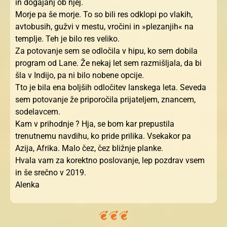
in dogajanj ob njej.
Morje pa še morje. To so bili res odklopi po vlakih,
avtobusih, gužvi v mestu, vročini in »plezanjih« na
templje. Teh je bilo res veliko.
Za potovanje sem se odločila v hipu, ko sem dobila
program od Lane. Že nekaj let sem razmišljala, da bi
šla v Indijo, pa ni bilo nobene opcije.
Tto je bila ena boljših odločitev lanskega leta. Seveda
sem potovanje že priporočila prijateljem, znancem,
sodelavcem.
Kam v prihodnje ? Hja, se bom kar prepustila
trenutnemu navdihu, ko pride prilika. Vsekakor pa
Azija, Afrika. Malo čez, čez bližnje planke.
Hvala vam za korektno poslovanje, lep pozdrav vsem
in še srečno v 2019.
Alenka