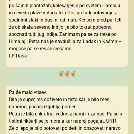
po čajnih plantažah, kolesarjenje po svetem Hampiju
in seveda plaže v Varkali in Goi, pa tudi potovanje z
spalnimi vlaki in busi ni od muh. Ker sem pred par leti
že obiskala severno Indijo, je bilo tokrat potrebno
spoznati tudi jug Indije. Zanimam pa se za treke po
Himalaji, Petra nas je navdušila za Ladak in Kašmir –
mogoče pa se res še srečamo.
LP Daša
Pa še malo vtisev.
Bilo je super, res doživeto in tisto kar je bilo meni
naporno, počasi izgublja pomen.
Petra je bila enkratna, vedno z nami in za nas. Pa še s
tistimi rikšarji se je morala kar naprej pogajat. Uffff.
Zelo lepo je bilo potovati po delti in opazovati naravo