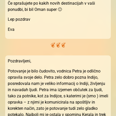
Če sprašujete po kakih novih destinacijah v vaši
ponudbi, bi bil Oman super 🙂
Lep pozdrav
Eva
Pozdravljeni,
Potovanje je bilo čudovito, vodnica Petra je odlično
opravila svoje delo. Petra zelo dobro pozna Indijo,
posredovala nam je veliko informacij o Indiji, življenju
in navadah ljudi. Petra ima izjemen občutek za ljudi,
tako za potnike, kot za Indijce, s katerimi je (smo ) imeli
opravka – z njimi je komunicirala na spoštljiv in
korekten način, zato je potovanje tudi zelo gladko
potekalo. Najbolj mi je ostala v spominu Kerala in trek