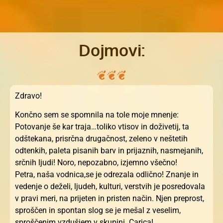
Dojmovi:
Zdravo!
Končno sem se spomnila na tole moje mnenje:
Potovanje še kar traja…toliko vtisov in doživetij, ta
odštekana, prisrčna drugačnost, zeleno v neštetih
odtenkih, paleta pisanih barv in prijaznih, nasmejanih,
srčnih ljudi! Noro, nepozabno, izjemno všečno!
Petra, naša vodnica,se je odrezala odlično! Znanje in
vedenje o deželi, ljudeh, kulturi, verstvih je posredovala
v pravi meri, na prijeten in pristen način. Njen preprost,
sproščen in spontan slog se je mešal z veselim,
sproščenim vzdušjem v skupini. Carica!