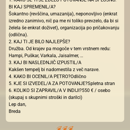
BI KAJ SPREMENIL/A?
Šokantno (revščina, umazanija), neponovljivo (enkrat
izredno zanimivo, nič pa me ni toliko prevzelo, da bi si
želela še enkrat doživet), organizacija po pričakovanju
(odlična).
2. KAJ TI JE BILO NAJLEPŠE?
Družba. Od krajev pa mogoče v tem vrstnem redu:
Hampi, Puškar, Varkala, Jaisalmer, …
3. KAJ BI NASLEDNJIČ IZPUSTIL/A
Kakšen tempelj bi nadomestila z več narave.
4. KAKO BI OCENIL/A PETRO?Odlično
5. KJE SI IZVEDEL/A ZA POTOVANJE?Spletna stran
6. KOLIKO SI ZAPRAVIL/A V INDIJI?550 € / osebo
(skupaj s skupnimi stroški in darilci)
Lep dan,
Breda