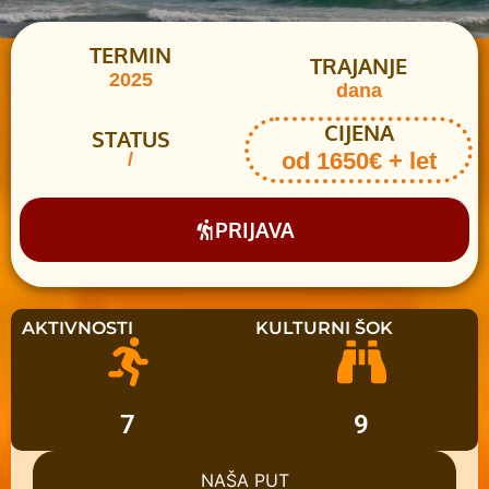
TERMIN
TRAJANJE
2025
dana
CIJENA
STATUS
od 1650€ + let
/
PRIJAVA
AKTIVNOSTI
KULTURNI ŠOK
7
9
NAŠA PUT