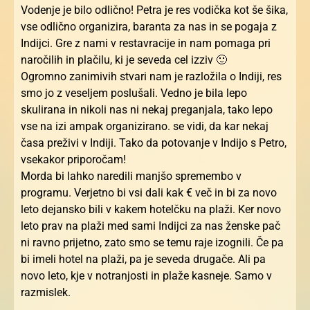
Vodenje je bilo odlično! Petra je res vodička kot še šika,
vse odlično organizira, baranta za nas in se pogaja z
Indijci. Gre z nami v restavracije in nam pomaga pri
naročilih in plačilu, ki je seveda cel izziv 🙂
Ogromno zanimivih stvari nam je razložila o Indiji, res
smo jo z veseljem poslušali. Vedno je bila lepo
skulirana in nikoli nas ni nekaj preganjala, tako lepo
vse na izi ampak organizirano. se vidi, da kar nekaj
časa preživi v Indiji. Tako da potovanje v Indijo s Petro,
vsekakor priporočam!
Morda bi lahko naredili manjšo spremembo v
programu. Verjetno bi vsi dali kak € več in bi za novo
leto dejansko bili v kakem hotelčku na plaži. Ker novo
leto prav na plaži med sami Indijci za nas ženske pač
ni ravno prijetno, zato smo se temu raje izognili. Če pa
bi imeli hotel na plaži, pa je seveda drugače. Ali pa
novo leto, kje v notranjosti in plaže kasneje. Samo v
razmislek.