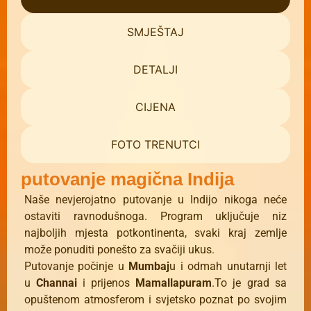
SMJEŠTAJ
DETALJI
CIJENA
FOTO TRENUTCI
putovanje magična Indija
Naše nevjerojatno putovanje u Indijo nikoga neće
ostaviti ravnodušnoga. Program uključuje niz
najboljih mjesta potkontinenta, svaki kraj zemlje
može ponuditi ponešto za svačiji ukus.
Putovanje počinje u
Mumbaj
u i odmah unutarnji let
u
Channai
i prijenos
Mamallapuram
.To je grad sa
opuštenom atmosferom i svjetsko poznat po svojim