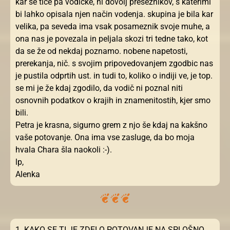
kar se tiče pa vodičke, ni dovolj presežnikov, s katerimi
bi lahko opisala njen način vodenja. skupina je bila kar
velika, pa seveda ima vsak posameznik svoje muhe, a
ona nas je povezala in peljala skozi tri tedne tako, kot
da se že od nekdaj poznamo. nobene napetosti,
prerekanja, nič. s svojim pripovedovanjem zgodbic nas
je pustila odprtih ust. in tudi to, koliko o indiji ve, je top.
se mi je že kdaj zgodilo, da vodič ni poznal niti
osnovnih podatkov o krajih in znamenitostih, kjer smo
bili.
Petra je krasna, sigurno grem z njo še kdaj na kakšno
vaše potovanje. Ona ima vse zasluge, da bo moja
hvala Chara šla naokoli :-).
lp,
Alenka
1. KAKO SE TI JE ZDELO POTOVANJE NA SPLOŠNO.