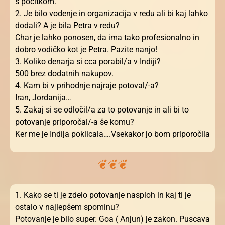
s počitkom.
2. Je bilo vodenje in organizacija v redu ali bi kaj lahko
dodali? A je bila Petra v redu?
Char je lahko ponosen, da ima tako profesionalno in
dobro vodičko kot je Petra. Pazite nanjo!
3. Koliko denarja si cca porabil/a v Indiji?
500 brez dodatnih nakupov.
4. Kam bi v prihodnje najraje potoval/-a?
Iran, Jordanija…
5. Zakaj si se odločil/a za to potovanje in ali bi to
potovanje priporočal/-a še komu?
Ker me je Indija poklicala….Vsekakor jo bom priporočila
1. Kako se ti je zdelo potovanje nasploh in kaj ti je
ostalo v najlepšem spominu?
Potovanje je bilo super. Goa ( Anjun) je zakon. Puscava