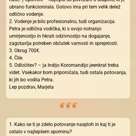
ubrano funkcionirala. Gotovo ima pri tem velik delež
odlično vodenje.
2. Vodenje je bilo profesionalno, tudi organizacija.
Petra je odlična vodička, ki s svojo notranjo
umirjenostjo in hkrati odzivnostjo na dogajanje,
zagotavlja potreben občutek varnosti in sprejetosti.
3. Okrog 700€.
4. Čile.
5. Odločitev? – ja Indijo Koromandijo jeenkrat treba
videt. Vsekakor bom priporočala, tudi ostala potovanja,
ki jih bo vodila Petra.
Lep pozdrav, Marjeta
1. Kako se ti je zdelo potovanje nasploh in kaj ti je
ostalo v najlepšem spominu?