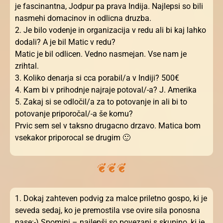
je fascinantna, Jodpur pa prava Indija. Najlepsi so bili
nasmehi domacinov in odlicna druzba.
2. Je bilo vodenje in organizacija v redu ali bi kaj lahko
dodali? A je bil Matic v redu?
Matic je bil odlicen. Vedno nasmejan. Vse nam je
zrihtal.
3. Koliko denarja si cca porabil/a v Indiji? 500€
4. Kam bi v prihodnje najraje potoval/-a? J. Amerika
5. Zakaj si se odločil/a za to potovanje in ali bi to
potovanje priporočal/-a še komu?
Prvic sem sel v taksno drugacno drzavo. Matica bom
vsekakor priporocal se drugim 🙂
1. Dokaj zahteven podvig za malce priletno gospo, ki je
seveda sedaj, ko je premostila vse ovire sila ponosna
nase:-) Spomini – najlepši so povezani s skupino, ki je