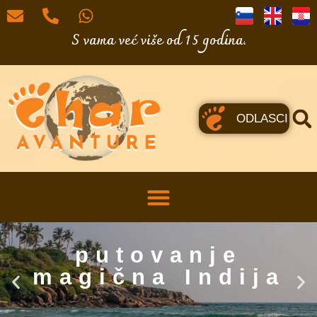
S vama već više od 15 godina.
ODLASCI
putovanje
magična Indija
CHAR Putovanja u dobrom društvu