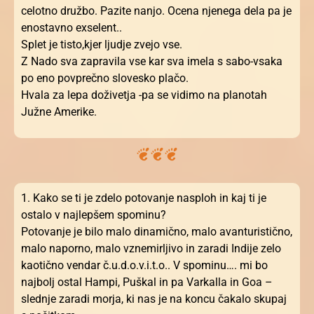
celotno družbo. Pazite nanjo. Ocena njenega dela pa je
enostavno exselent..
Splet je tisto,kjer ljudje zvejo vse.
Z Nado sva zapravila vse kar sva imela s sabo-vsaka
po eno povprečno slovesko plačo.
Hvala za lepa doživetja -pa se vidimo na planotah
Južne Amerike.
1. Kako se ti je zdelo potovanje nasploh in kaj ti je
ostalo v najlepšem spominu?
Potovanje je bilo malo dinamično, malo avanturistično,
malo naporno, malo vznemirljivo in zaradi Indije zelo
kaotično vendar č.u.d.o.v.i.t.o.. V spominu…. mi bo
najbolj ostal Hampi, Puškal in pa Varkalla in Goa –
slednje zaradi morja, ki nas je na koncu čakalo skupaj