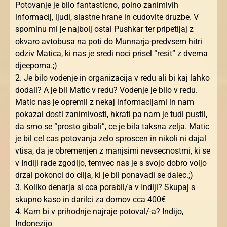
Potovanje je bilo fantasticno, polno zanimivih
informacij, ljudi, slastne hrane in cudovite druzbe. V
spominu mi je najbolj ostal Pushkar ter pripetljaj z
okvaro avtobusa na poti do Munnarja-predvsem hitri
odziv Matica, ki nas je sredi noci prisel “resit” z dvema
djeepoma.;)
2. Je bilo vodenje in organizacija v redu ali bi kaj lahko
dodali? A je bil Matic v redu? Vodenje je bilo v redu.
Matic nas je opremil z nekaj informacijami in nam
pokazal dosti zanimivosti, hkrati pa nam je tudi pustil,
da smo se “prosto gibali”, ce je bila taksna zelja. Matic
je bil cel cas potovanja zelo sproscen in nikoli ni dajal
vtisa, da je obremenjen z manjsimi nevsecnostmi, ki se
v Indiji rade zgodijo, temvec nas je s svojo dobro voljo
drzal pokonci do cilja, ki je bil ponavadi se dalec.;)
3. Koliko denarja si cca porabil/a v Indiji? Skupaj s
skupno kaso in darilci za domov cca 400€
4. Kam bi v prihodnje najraje potoval/-a? Indijo,
Indonezijo