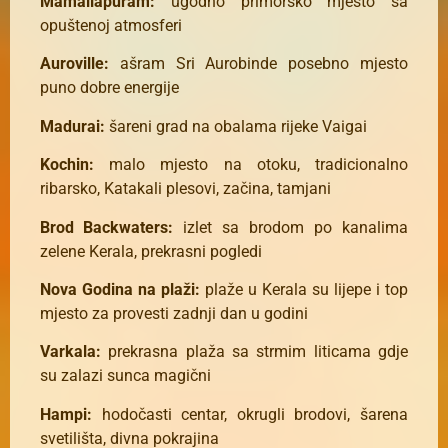
Mamallapuram:
ugodno primorsko mjesto sa
opuštenoj atmosferi
Auroville:
ašram Sri Aurobinde posebno mjesto
puno dobre energije
Madurai:
šareni grad na obalama rijeke Vaigai
Kochin:
malo mjesto na otoku, tradicionalno
ribarsko, Katakali plesovi, začina, tamjani
Brod Backwaters:
izlet sa brodom po kanalima
zelene Kerala, prekrasni pogledi
Nova Godina na plaži:
plaže u Kerala su lijepe i top
mjesto za provesti zadnji dan u godini
Varkala:
prekrasna plaža sa strmim liticama gdje
su zalazi sunca magični
Hampi:
hodočasti centar, okrugli brodovi, šarena
svetilišta, divna pokrajina