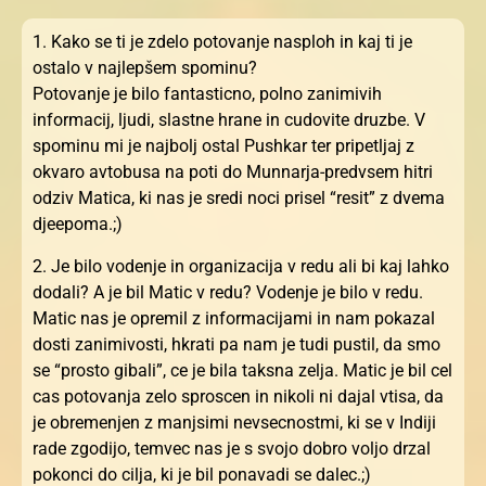
1. Kako se ti je zdelo potovanje nasploh in kaj ti je
ostalo v najlepšem spominu?
Potovanje je bilo fantasticno, polno zanimivih
informacij, ljudi, slastne hrane in cudovite druzbe. V
spominu mi je najbolj ostal Pushkar ter pripetljaj z
okvaro avtobusa na poti do Munnarja-predvsem hitri
odziv Matica, ki nas je sredi noci prisel “resit” z dvema
djeepoma.;)
2. Je bilo vodenje in organizacija v redu ali bi kaj lahko
dodali? A je bil Matic v redu? Vodenje je bilo v redu.
Matic nas je opremil z informacijami in nam pokazal
dosti zanimivosti, hkrati pa nam je tudi pustil, da smo
se “prosto gibali”, ce je bila taksna zelja. Matic je bil cel
cas potovanja zelo sproscen in nikoli ni dajal vtisa, da
je obremenjen z manjsimi nevsecnostmi, ki se v Indiji
rade zgodijo, temvec nas je s svojo dobro voljo drzal
pokonci do cilja, ki je bil ponavadi se dalec.;)