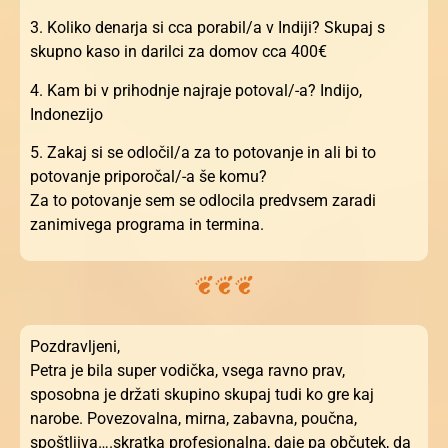
3. Koliko denarja si cca porabil/a v Indiji? Skupaj s
skupno kaso in darilci za domov cca 400€
4. Kam bi v prihodnje najraje potoval/-a? Indijo,
Indonezijo
5. Zakaj si se odločil/a za to potovanje in ali bi to
potovanje priporočal/-a še komu?
Za to potovanje sem se odlocila predvsem zaradi
zanimivega programa in termina.
Pozdravljeni,
Petra je bila super vodička, vsega ravno prav,
sposobna je držati skupino skupaj tudi ko gre kaj
narobe. Povezovalna, mirna, zabavna, poučna,
spoštljiva….skratka profesionalna, daje pa občutek, da