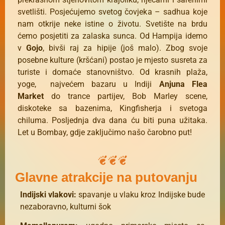
svetlišti. Posjećujemo svetog čovjeka – sadhua koje
nam otkrije neke istine o životu. Svetište na brdu
ćemo posjetiti za zalaska sunca. Od Hampija idemo
v
Gojo
, bivši raj za hipije (još malo). Zbog svoje
posebne kulture (kršćani) postao je mjesto susreta za
turiste i domaće stanovništvo. Od krasnih plaža,
yoge, najvećem bazaru u Indiji
Anjuna Flea
Market
do trance partijev, Bob Marley scene,
diskoteke sa bazenima, Kingfisherja i svetoga
chiluma. Posljednja dva dana ću biti puna užitaka.
Let u Bombay, gdje zaključimo našo čarobno put!
Glavne atrakcije na putovanju
Indijski vlakovi:
spavanje u vlaku kroz Indijske bude
nezaboravno, kulturni šok