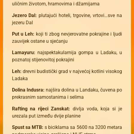
uličnim životom, hramovima i džamijama
Jezero Dal:
plutajući hoteli, trgovine, vrtovi…sve na
jezeru Dal
Put u Leh:
koji ti zbog nevjerovatne pokrajine i ljudi
zauvijek ostane u sjećanju
Lamayuru:
najspektakularnija gompa u Ladaku, u
poznatoj stijenovitoj pokrajini
Leh:
drevni budistički grad v najvećoj kotlini visokog
Ladaka
Dolina Indusra:
najšira dolina u Landaku, čuvena po
prekrasnim samostanima i selima
Rafting na rijeci Zanskat:
divlja voda, koja si je
urezala put između dvije planine
Spust sa MTB:
s biciklama sa 5600 na 3200 metara