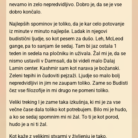
nevarno in zelo nepredvidljivo. Dobro je, da se je vse
dobro končalo.
Najlepših spominov je toliko, da je kar celo potovanje
iz minute v minuto najlepše. Ladak in njegovi
budistični ljudje, so kot pesem za dušo. Leh, McLeod
gange, pa to sanjam še sedaj. Tam bi jaz ostala 1
teden in sedela na pločniku in uživala. Žal mi je, da se
nismo ustavili v Darmsali, da bi videli malo Dalaj
Lamin center. Kashmir sam kot narava je božanski.
Zeleni tepihi in čudoviti pejzaži. Ljudje so malo bolj
nepredvidljivi in jim ne zaupam toliko. Zame so Budisti
čez vse filozofije in mi drugo ne pomeni toliko.
Veliki treking I je zame taka izkušnja, ki mi je za vse
večne čase dala toliko kot potrebujem. Bilo mi je hudo,
a ko se sedaj spomnim mi ni žal. To ti je kot porod,
hudo je a ni ti žal.
Kot kaže z velikimi stvarmi v življenju je tako.