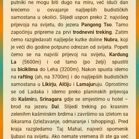
putniki ne mogu biti dugo na miru, već idući dan
krećemo u osvajanje najljepših budističkih
samostana u okolici. Slijedi uspon preko 2. najvišeg
prijevoja na svijetu, do jezera
Pangong Tso
. Tamo
započinju pripreme za prvi
trodnevni treking
. Zatim
ćemo razgledavati najljepše kutke doline
Nubra
, koji
je veći dio godine potpuno odrezan od svijeta. Popeti
ćemo se na najviši prijevoj na svijetu,
Kardung
La
(5600m) i od tamo (po želji) spustiti
sa
biciklima
do Leha (3200m). Nakon spusta idemo
na
rafting
(ah, na 3700m) i do najljepših budističkih
samostana u
Likirju
,
Alčij
u i
Lamajur
uju. Oprostimo
se od Ladaka i idemo preko planinskih prijevoja
do
Kašmir
a,
Srinagara
gdje se smjestimo u hotel –
brod na jezeru
Dal
. Slijedi treking po krasnim
zelenihm kašmirskm brdima i završimo sa izletom sa
šikarama (izležavanje, odmaranje i tshopping). Pred
kraja razgledamo Taj Mahal, najveći spomenik
ljubavi na svijetu. Ako nemate vremena ili ste ga već