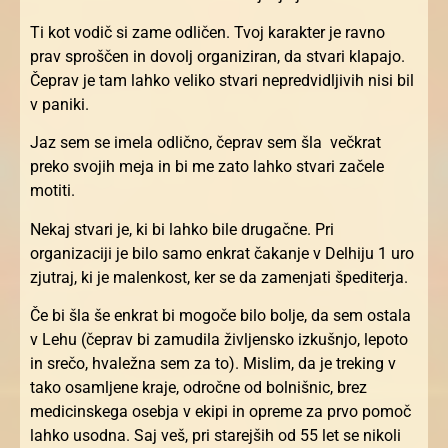
Ti kot vodič si zame odličen. Tvoj karakter je ravno
prav sproščen in dovolj organiziran, da stvari klapajo.
Čeprav je tam lahko veliko stvari nepredvidljivih nisi bil
v paniki.
Jaz sem se imela odlično, čeprav sem šla večkrat
preko svojih meja in bi me zato lahko stvari začele
motiti.
Nekaj stvari je, ki bi lahko bile drugačne. Pri
organizaciji je bilo samo enkrat čakanje v Delhiju 1 uro
zjutraj, ki je malenkost, ker se da zamenjati špediterja.
Če bi šla še enkrat bi mogoče bilo bolje, da sem ostala
v Lehu (čeprav bi zamudila življensko izkušnjo, lepoto
in srečo, hvaležna sem za to). Mislim, da je treking v
tako osamljene kraje, odročne od bolnišnic, brez
medicinskega osebja v ekipi in opreme za prvo pomoč
lahko usodna. Saj veš, pri starejših od 55 let se nikoli