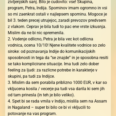
zivljenjskih sanj. Bilo je cudovito: vse! Skupina,
program, Petra, Indija. Spominov imam ogromno in vsi
so mi zaenkrat ostali v najlepsem spominu. Mogoce je
bil 3. teden precej utrujejoc, zaradi prevozov predvsem
z vlakom. Ceprav je bila tudi to pac ene vrste izkusnja.
Mislim da ne bi nic spremenila.
2. Vodenje odlicno, Petra je bila vec kot odlicna
vodnica, ocena 10/10! Njene kvalitete vodnice so zelo
siroke: od poznavanja Indije do komunikacijskih
sposobnosti in tega da “se znajde” in je sposobna resiti
se tako komplicirane situacije. Ima tudi zelo dober
feeling za ljudi: za razlicne potrebe in karakterje v
skupini, pa tudi za Indijce.
3. Mislim da sem porabila priblizno 1000 EUR, v kar so
vkljucena kosila / vecerje pa tudi vsa darila ki sem jih
od tam prinesla (in teh je bilo veliko).
4. Spet bi se rada vrnila v Indijo, mislila sem na Assam
in Nagaland – super bi bilo ce bi vi vkljucili to
potovanje na vas program.