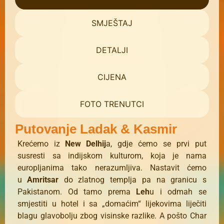
SMJEŠTAJ
DETALJI
CIJENA
FOTO TRENUTCI
Putovanje Ladak & Kasmir
Krećemo iz
New Delhij
a, gdje ćemo se prvi put
susresti sa indijskom kulturom, koja je nama
europljanima tako nerazumljiva. Nastavit ćemo
u
Amritsar
do zlatnog templja pa na granicu s
Pakistanom. Od tamo prema
Leh
u i odmah se
smjestiti u hotel i sa „domaćim“ lijekovima liječiti
blagu glavobolju zbog visinske razlike. A pošto Char