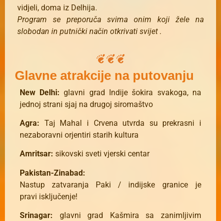
vidjeli, doma iz Delhija.
Program se preporuča svima onim koji žele na
slobodan in putnički način otkrivati svijet .
Glavne atrakcije na putovanju
New Delhi:
glavni grad Indije šokira svakoga, na
jednoj strani sjaj na drugoj siromaštvo
Agra:
Taj Mahal i Crvena utvrda su prekrasni i
nezaboravni orjentiri starih kultura
Amritsar:
sikovski
sveti
vjerski
centar
Pakistan-Zinabad:
Nastup
zatvaranja
Paki
/
indijske granice
je
pravi
isključenje
!
Srinagar:
glavni grad Kašmira sa zanimljivim