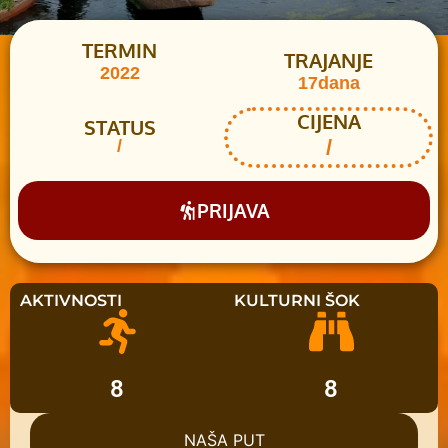
TERMIN
TRAJANJE
2022
17dana
CIJENA
STATUS
/
/
PRIJAVA
AKTIVNOSTI
KULTURNI ŠOK
8
8
NAŠA PUT