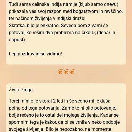
Tudi sama celinska Indija nam je (kljub samo dnevu)
prikazala ves svoj razpon med bogatstvom in revščino,
ter načinom življenja v indijski družbi.
Skratka, bilo je enkratno. Seveda bom z vami še
potoval, ko rešim dva problema na črko D; (denar in
dopust).
Lep pozdrav in se vidimo!
Živjo Grega,
Torej minilo je skoraj 2 leti in še vedno mi je duša
polna od tega potovanja. Zame to ni bilo potovanje,
bolje rečeno je to ostal del mojega življenja. Kadar se
spomnim tega je kakor, da bi se vrnila v neko obdobje
svojega življenja. Bilo je nepozabno, na momente