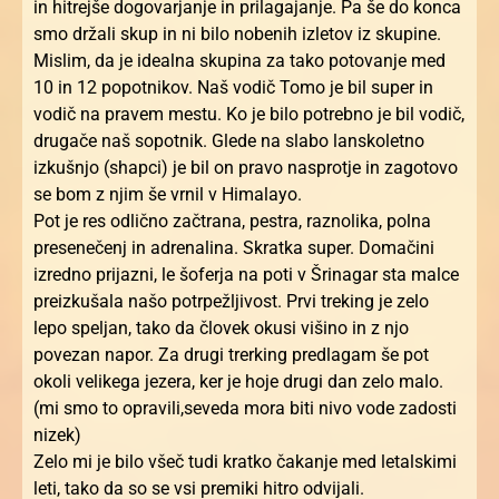
in hitrejše dogovarjanje in prilagajanje. Pa še do konca
smo držali skup in ni bilo nobenih izletov iz skupine.
Mislim, da je idealna skupina za tako potovanje med
10 in 12 popotnikov. Naš vodič Tomo je bil super in
vodič na pravem mestu. Ko je bilo potrebno je bil vodič,
drugače naš sopotnik. Glede na slabo lanskoletno
izkušnjo (shapci) je bil on pravo nasprotje in zagotovo
se bom z njim še vrnil v Himalayo.
Pot je res odlično začtrana, pestra, raznolika, polna
presenečenj in adrenalina. Skratka super. Domačini
izredno prijazni, le šoferja na poti v Šrinagar sta malce
preizkušala našo potrpežljivost. Prvi treking je zelo
lepo speljan, tako da človek okusi višino in z njo
povezan napor. Za drugi trerking predlagam še pot
okoli velikega jezera, ker je hoje drugi dan zelo malo.
(mi smo to opravili,seveda mora biti nivo vode zadosti
nizek)
Zelo mi je bilo všeč tudi kratko čakanje med letalskimi
leti, tako da so se vsi premiki hitro odvijali.