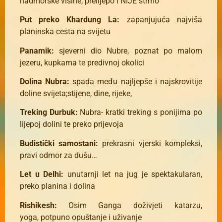
nadmorske visine, prelijepo i NIJE strmo
Put preko Khardung La:
zapanjujuća najviša
planinska cesta na svijetu
Panamik:
sjeverni dio Nubre, poznat po malom
jezeru, kupkama te predivnoj okolici
Dolina Nubra:
spada među najljepše i najskrovitije
doline svijeta;stijene, dine, rijeke,
Treking Durbuk:
Nubra- kratki treking s ponijima po
lijepoj dolini te preko prijevoja
Budistički samostani:
prekrasni vjerski kompleksi,
pravi odmor za dušu…
Let u Delhi:
unutarnji let na jug je spektakularan,
preko planina i dolina
Rishikesh:
Osim
Ganga
doživjeti
katarzu
,
yoga,
potpuno opuštanje
i uživanje