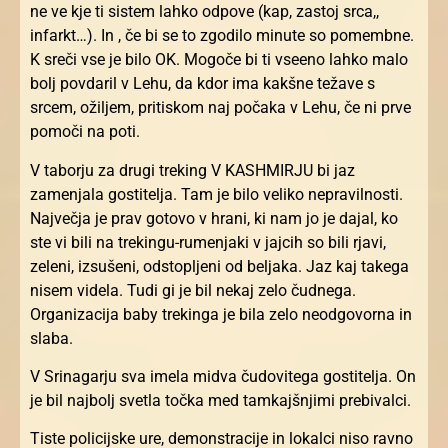
ne ve kje ti sistem lahko odpove (kap, zastoj srca,,
infarkt…). In , če bi se to zgodilo minute so pomembne.
K sreči vse je bilo OK. Mogoče bi ti vseeno lahko malo
bolj povdaril v Lehu, da kdor ima kakšne težave s
srcem, ožiljem, pritiskom naj počaka v Lehu, če ni prve
pomoči na poti.
V taborju za drugi treking V KASHMIRJU bi jaz
zamenjala gostitelja. Tam je bilo veliko nepravilnosti.
Največja je prav gotovo v hrani, ki nam jo je dajal, ko
ste vi bili na trekingu-rumenjaki v jajcih so bili rjavi,
zeleni, izsušeni, odstopljeni od beljaka. Jaz kaj takega
nisem videla. Tudi gi je bil nekaj zelo čudnega.
Organizacija baby trekinga je bila zelo neodgovorna in
slaba.
V Srinagarju sva imela midva čudovitega gostitelja. On
je bil najbolj svetla točka med tamkajšnjimi prebivalci.
Tiste policijske ure, demonstracije in lokalci niso ravno