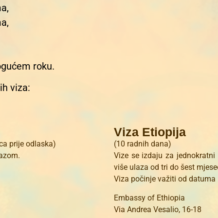
a,
ma,
ogućem roku.
h viza:
Viza Etiopija
a prije odlaska)
(10 radnih dana)
lazom.
Vize se izdaju za jednokratni 
više ulaza od tri do šest mjese
Viza počinje važiti od datuma
Embassy of Ethiopia
Via Andrea Vesalio, 16-18