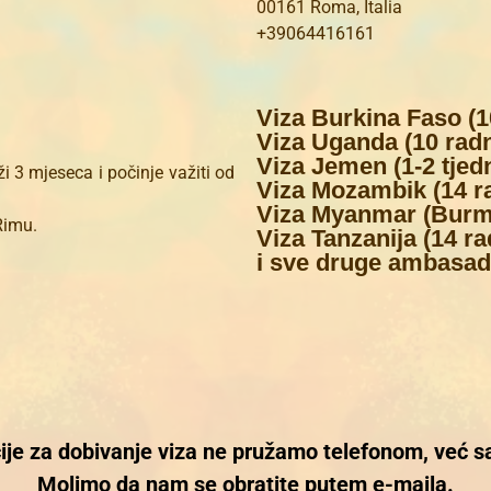
00161 Roma, Italia
+39064416161
Viza Burkina Faso (1
Viza Uganda (10 rad
Viza Jemen (1-2 tjed
ži 3 mjeseca i počinje važiti od
Viza Mozambik (14 r
Viza Myanmar (Burma
Rimu.
Viza Tanzanija (14 r
i sve druge ambasad
je za dobivanje viza ne pružamo telefonom, već s
Molimo da nam se obratite putem e-maila.