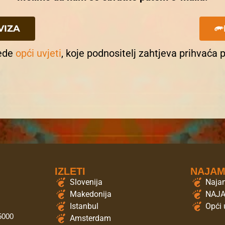
VIZA
jede
opći uvjeti
, koje podnositelj zahtjeva prihvaća 
IZLETI
NAJA
Slovenija
Najam
Makedonija
NAJ
Istanbul
Opći 
 5000
Amsterdam