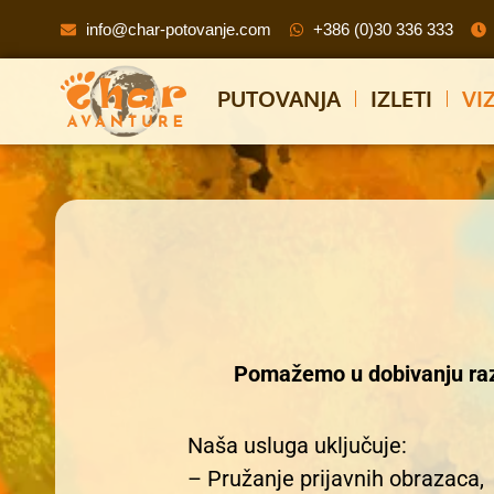
info@char-potovanje.com
+386 (0)30 336 333
PUTOVANJA
IZLETI
VI
Pomažemo u dobivanju razl
Naša usluga uključuje:
– Pružanje prijavnih obrazaca,