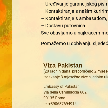
– Uređivanje garancijskog pism
– Kontaktiranje s našim kuriri
– Kontaktiranje s ambasadom,
– Dostavu putovnica.
Sve obavljamo u najkraćem m
Pomažemo u dobivanju sljedeći
Viza Pakistan
(20 radnih dana; preporučeno 2 mjesec
Izdavanje 3-mjesečne vize s jednim u
Embassy of Pakistan
Via della Camilluccia 682
00135 Roma
tel:+390687694914