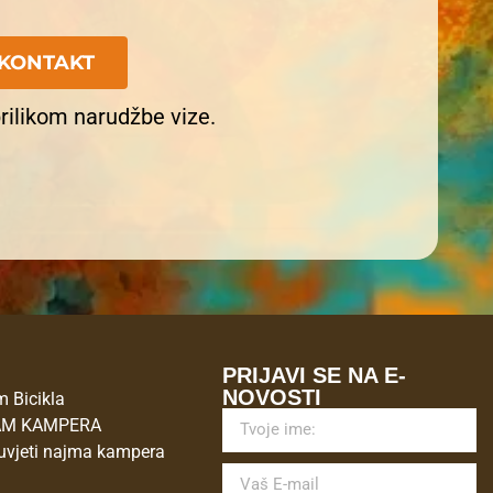
KONTAKT
prilikom narudžbe vize.
M
PRIJAVI SE NA E-
NOVOSTI
 Bicikla
AM KAMPERA
uvjeti najma kampera