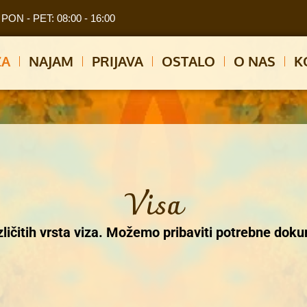
PON - PET: 08:00 - 16:00
ZA
NAJAM
PRIJAVA
OSTALO
O NAS
K
Visa
ičitih vrsta viza. Možemo pribaviti potrebne doku