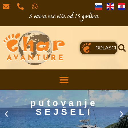
S vama već više od 15 godina.
ODLASCI
putovanje
SEJŠELI
CHAR Putovanja u dobrom društvu