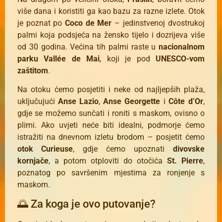
više dana i koristiti ga kao bazu za razne izlete. Otok
je poznat po
Coco de Mer
– jedinstvenoj dvostrukoj
palmi koja podsjeća na žensko tijelo i dozrijeva više
od 30 godina. Većina tih palmi raste u
nacionalnom
parku Vallée de Mai
, koji je pod
UNESCO-vom
zaštitom
.
Na otoku ćemo posjetiti i neke od najljepših plaža,
uključujući
Anse Lazio
,
Anse Georgette
i
Côte d’Or
,
gdje se možemo sunčati i roniti s maskom, ovisno o
plimi. Ako uvjeti neće biti idealni, podmorje ćemo
istražiti na dnevnom izletu brodom – posjetit ćemo
otok Curieuse
, gdje ćemo upoznati
divovske
kornjače
, a potom otploviti do otočića
St. Pierre
,
poznatog po savršenim mjestima za ronjenje s
maskom.
🌅 Za koga je ovo putovanje?