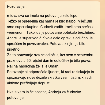
Pozdravljen,
midva sva se imela na potovanju zelo lepo
Težko bi opredelila kaj nama je bilo najbolj všeč.Bili
smo super skupina. Čudovit vodič. Imeli smo srečo z
vremenom. Tako, da je potovanje potekalo brezhibno.
Andrej je super vodič. Svoje delo opravlja odlično.Je
sproščen in povezovalen. Potovati z njim je bilo
prijetno.
Za to potovanje sva se odločila, ker sem v septembru
praznovala 50.rojstni dan in odločitev je bila prava.
Najina naslednja želja je Oman.
Potovanje bi priporočala ljudem, ki radi raziskujejo in
spoznavajo nove dežele skratka vsem tistim, ki radi
aktivno preživljajo dopust.
Hvala vam in še posebej Andreju za čudovito
potovanje.