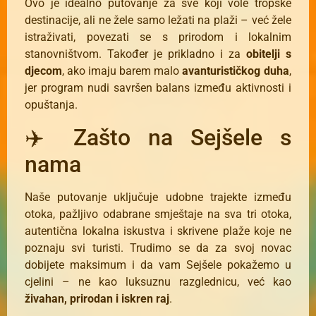
Ovo je idealno putovanje za sve koji vole tropske
destinacije, ali ne žele samo ležati na plaži – već žele
istraživati, povezati se s prirodom i lokalnim
stanovništvom. Također je prikladno i za
obitelji s
djecom
, ako imaju barem malo
avanturističkog duha
,
jer program nudi savršen balans između aktivnosti i
opuštanja.
✈️ Zašto na Sejšele s
nama
Naše putovanje uključuje udobne trajekte između
otoka, pažljivo odabrane smještaje na sva tri otoka,
autentična lokalna iskustva i skrivene plaže koje ne
poznaju svi turisti. Trudimo se da za svoj novac
dobijete maksimum i da vam Sejšele pokažemo u
cjelini – ne kao luksuznu razglednicu, već kao
živahan, prirodan i iskren raj
.