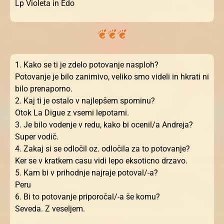
Lp Violeta in Edo
1. Kako se ti je zdelo potovanje nasploh?
Potovanje je bilo zanimivo, veliko smo videli in hkrati ni
bilo prenaporno.
2. Kaj ti je ostalo v najlepšem spominu?
Otok La Digue z vsemi lepotami.
3. Je bilo vodenje v redu, kako bi ocenil/a Andreja?
Super vodič.
4. Zakaj si se odločil oz. odločila za to potovanje?
Ker se v kratkem casu vidi lepo eksoticno drzavo.
5. Kam bi v prihodnje najraje potoval/-a?
Peru
6. Bi to potovanje priporočal/-a še komu?
Seveda. Z veseljem.