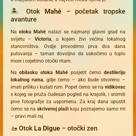
🏝️ Otok
Mahé
– početak tropske
avanture
Na
otoku Mahé
nalazi se najmanji glavni grad na
svijetu –
Victoria
, u kojem živi većina lokalnog
stanovništva. Ovdje provodimo prva dva dana
putovanja – taman dovoljno da uskočimo u toplo
more i osjetimo otočki ritam.
Na
obilasku otoka Mahé
posjetit ćemo
destileriju
lokalnog ruma
, gdje ćemo – ako bude otvoreno –
imati priliku i kušati rum. Popet ćemo se na
vidikovac
s kojeg se pruža čudesan pogled na krajolik, i snimiti
prve fotografije za uspomenu. Za kraj dana opustit
ćemo se na
skrivenoj plaži
koju poznajemo samo mi
– pravi mali raj.
🚤 Otok
La Digue
– otočki zen