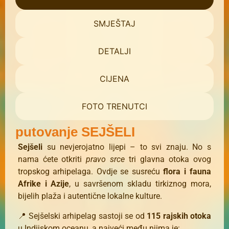
SMJEŠTAJ
DETALJI
CIJENA
FOTO TRENUTCI
putovanje SEJŠELI
Sejšeli
su nevjerojatno lijepi – to svi znaju. No s
nama ćete otkriti
pravo srce
tri glavna otoka ovog
tropskog arhipelaga. Ovdje se susreću
flora i fauna
Afrike i Azije
, u savršenom skladu tirkiznog mora,
bijelih plaža i autentične lokalne kulture.
📍 Sejšelski arhipelag sastoji se od
115 rajskih otoka
u Indijskom oceanu, a najveći među njima je: