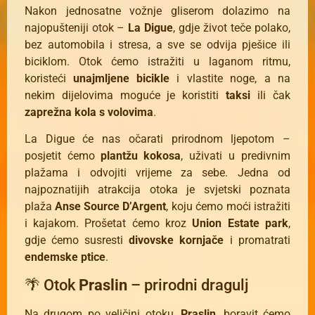
Nakon jednosatne vožnje gliserom dolazimo na
najopušteniji otok –
La Digue
, gdje život teče polako,
bez automobila i stresa, a sve se odvija pješice ili
biciklom. Otok ćemo istražiti u laganom ritmu,
koristeći
unajmljene bicikle
i vlastite noge, a na
nekim dijelovima moguće je koristiti
taksi
ili čak
zaprežna kola s volovima
.
La Digue će nas očarati prirodnom ljepotom –
posjetit ćemo
plantžu kokosa
, uživati u predivnim
plažama i odvojiti vrijeme za sebe. Jedna od
najpoznatijih atrakcija otoka je svjetski poznata
plaža
Anse Source D’Argent
, koju ćemo moći istražiti
i kajakom. Prošetat ćemo kroz
Union Estate park
,
gdje ćemo susresti
divovske kornjače
i promatrati
endemske ptice
.
🌴 Otok
Praslin
– prirodni dragulj
Na drugom po veličini otoku,
Praslin
, boravit ćemo