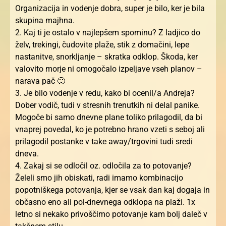
Organizacija in vodenje dobra, super je bilo, ker je bila
skupina majhna.
2. Kaj ti je ostalo v najlepšem spominu? Z ladjico do
želv, trekingi, čudovite plaže, stik z domačini, lepe
nastanitve, snorkljanje – skratka odklop. Škoda, ker
valovito morje ni omogočalo izpeljave vseh planov –
narava pač 🙂
3. Je bilo vodenje v redu, kako bi ocenil/a Andreja?
Dober vodič, tudi v stresnih trenutkih ni delal panike.
Mogoče bi samo dnevne plane toliko prilagodil, da bi
vnaprej povedal, ko je potrebno hrano vzeti s seboj ali
prilagodil postanke v take away/trgovini tudi sredi
dneva.
4. Zakaj si se odločil oz. odločila za to potovanje?
Želeli smo jih obiskati, radi imamo kombinacijo
popotniškega potovanja, kjer se vsak dan kaj dogaja in
občasno eno ali pol-dnevnega odklopa na plaži. 1x
letno si nekako privoščimo potovanje kam bolj daleč v