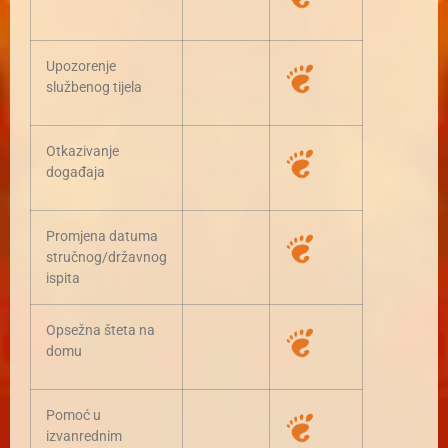
Upozorenje
službenog tijela
Otkazivanje
događaja
Promjena datuma
stručnog/državnog
ispita
Opsežna šteta na
domu
Pomoć u
izvanrednim