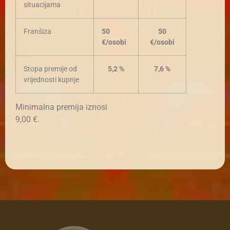
situacijama
Franšiza
50
50
€/osobi
€/osobi
Stopa premije od
5,2 %
7,6 %
vrijednosti kupnje
Minimalna premija iznosi
9,00 €.