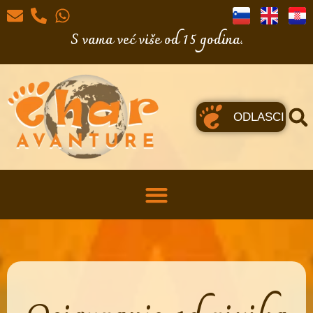
S vama već više od 15 godina.
ODLASCI