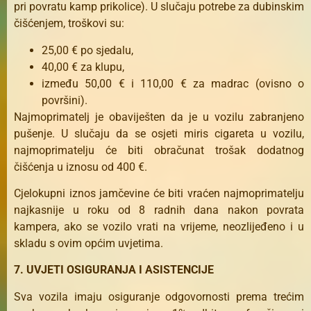
pri povratu kamp prikolice). U slučaju potrebe za dubinskim
čišćenjem, troškovi su:
25,00 € po sjedalu,
40,00 € za klupu,
između 50,00 € i 110,00 € za madrac (ovisno o
površini).
Najmoprimatelj je obaviješten da je u vozilu zabranjeno
pušenje. U slučaju da se osjeti miris cigareta u vozilu,
najmoprimatelju će biti obračunat trošak dodatnog
čišćenja u iznosu od 400 €.
Cjelokupni iznos jamčevine će biti vraćen najmoprimatelju
najkasnije u roku od 8 radnih dana nakon povrata
kampera, ako se vozilo vrati na vrijeme, neozlijeđeno i u
skladu s ovim općim uvjetima.
7. UVJETI OSIGURANJA I ASISTENCIJE
Sva vozila imaju osiguranje odgovornosti prema trećim