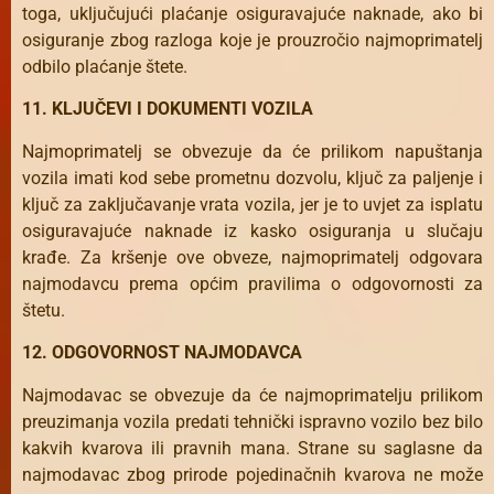
toga, uključujući plaćanje osiguravajuće naknade, ako bi
osiguranje zbog razloga koje je prouzročio najmoprimatelj
odbilo plaćanje štete.
11. KLJUČEVI I DOKUMENTI VOZILA
Najmoprimatelj se obvezuje da će prilikom napuštanja
vozila imati kod sebe prometnu dozvolu, ključ za paljenje i
ključ za zaključavanje vrata vozila, jer je to uvjet za isplatu
osiguravajuće naknade iz kasko osiguranja u slučaju
krađe. Za kršenje ove obveze, najmoprimatelj odgovara
najmodavcu prema općim pravilima o odgovornosti za
štetu.
12. ODGOVORNOST NAJMODAVCA
Najmodavac se obvezuje da će najmoprimatelju prilikom
preuzimanja vozila predati tehnički ispravno vozilo bez bilo
kakvih kvarova ili pravnih mana. Strane su saglasne da
najmodavac zbog prirode pojedinačnih kvarova ne može