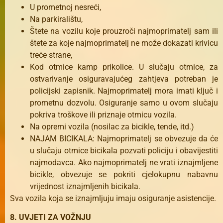
U prometnoj nesreći,
Na parkiralištu,
Štete na vozilu koje prouzroči najmoprimatelj sam ili
štete za koje najmoprimatelj ne može dokazati krivicu
treće strane,
Kod otmice kamp prikolice. U slučaju otmice, za
ostvarivanje osiguravajućeg zahtjeva potreban je
policijski zapisnik. Najmoprimatelj mora imati ključ i
prometnu dozvolu. Osiguranje samo u ovom slučaju
pokriva troškove ili priznaje otmicu vozila.
Na opremi vozila (nosilac za bicikle, tende, itd.)
NAJAM BICIKALA: Najmoprimatelj se obvezuje da će
u slučaju otmice bicikala pozvati policiju i obavijestiti
najmodavca. Ako najmoprimatelj ne vrati iznajmljene
bicikle, obvezuje se pokriti cjelokupnu nabavnu
vrijednost iznajmljenih bicikala.
Sva vozila koja se iznajmljuju imaju osiguranje asistencije.
8. UVJETI ZA VOŽNJU