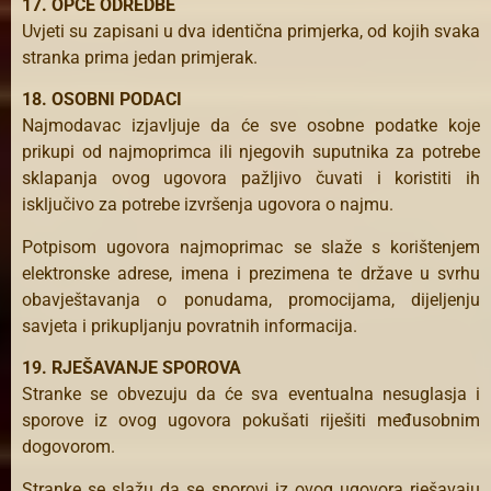
17. OPĆE ODREDBE
Uvjeti su zapisani u dva identična primjerka, od kojih svaka
stranka prima jedan primjerak.
18. OSOBNI PODACI
Najmodavac izjavljuje da će sve osobne podatke koje
prikupi od najmoprimca ili njegovih suputnika za potrebe
sklapanja ovog ugovora pažljivo čuvati i koristiti ih
isključivo za potrebe izvršenja ugovora o najmu.
Potpisom ugovora najmoprimac se slaže s korištenjem
elektronske adrese, imena i prezimena te države u svrhu
obavještavanja o ponudama, promocijama, dijeljenju
savjeta i prikupljanju povratnih informacija.
19. RJEŠAVANJE SPOROVA
Stranke se obvezuju da će sva eventualna nesuglasja i
sporove iz ovog ugovora pokušati riješiti međusobnim
dogovorom.
Stranke se slažu da se sporovi iz ovog ugovora rješavaju