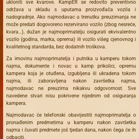
ukloniti sve kvarove. KampER se redovito preventivno
održava u skladu s uputama proizvođača vozila i
nadogradnje. Ako najmodavac u trenutku preuzimanja ne
može predati dogovoreno rezervirano vozilo (zbog nesreće,
kvara…), dužan je najmoprimatelju osigurati ekvivalentno
vozilo (godina, marka, oprema) ili vozilo višeg cjenovnog i
kvalitetnog standarda, bez dodatnih troškova.
Za imovinu najmoprimatelja i putnika u kamperu tokom
najma, dokumente i novac u kamp prikolici, opremu
kampera koja je otuđena, izgubljena ili ukradena tokom
najma, ili zaboravljena nakon završetka najma,
najmodavac ne preuzima nikakvu odgovornost. Sve
navedene stvari nisu pokrivene nijednim od osiguranja
kampera.
Najmodavac će telefonski obavijestiti najmoprimatelja o
pronađenim predmetima u kamperu nakon završetka
najma i čuvati predmete još tjedan dana, nakon čega će ih
odbaciti.