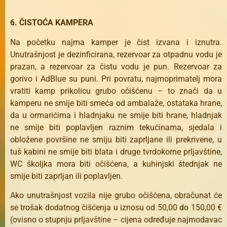
6. ČISTOĆA KAMPERA
Na početku najma kamper je čist izvana i iznutra.
Unutrašnjost je dezinficirana, rezervoar za otpadnu vodu je
prazan, a rezervoar za čistu vodu je pun. Rezervoar za
gorivo i AdBlue su puni. Pri povratu, najmoprimatelj mora
vratiti kamp prikolicu grubo očišćenu – to znači da u
kamperu ne smije biti smeća od ambalaže, ostataka hrane,
da u ormarićima i hladnjaku ne smije biti hrane, hladnjak
ne smije biti poplavljen raznim tekućinama, sjedala i
obložene površine ne smiju biti zaprljane ili prekrivene, u
tuš kabini ne smije biti blata i druge tvrdokorne prljavštine,
WC školjka mora biti očišćena, a kuhinjski štednjak ne
smije biti zaprljan ili poplavljen.
Ako unutrašnjost vozila nije grubo očišćena, obračunat će
se trošak dodatnog čišćenja u iznosu od 50,00 do 150,00 €
(ovisno o stupnju prljavštine – cijena određuje najmodavac