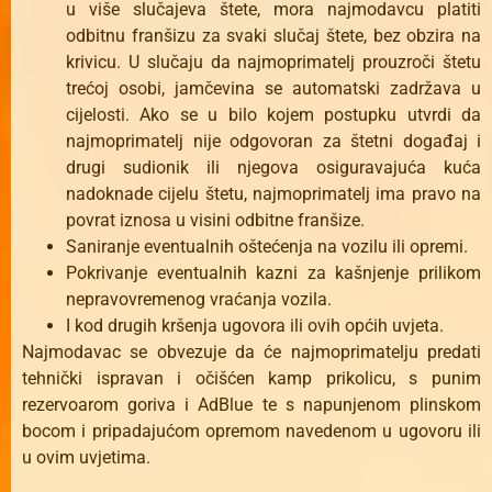
u više slučajeva štete, mora najmodavcu platiti
odbitnu franšizu za svaki slučaj štete, bez obzira na
krivicu. U slučaju da najmoprimatelj prouzroči štetu
trećoj osobi, jamčevina se automatski zadržava u
cijelosti. Ako se u bilo kojem postupku utvrdi da
najmoprimatelj nije odgovoran za štetni događaj i
drugi sudionik ili njegova osiguravajuća kuća
nadoknade cijelu štetu, najmoprimatelj ima pravo na
povrat iznosa u visini odbitne franšize.
Saniranje eventualnih oštećenja na vozilu ili opremi.
Pokrivanje eventualnih kazni za kašnjenje prilikom
nepravovremenog vraćanja vozila.
I kod drugih kršenja ugovora ili ovih općih uvjeta.
Najmodavac se obvezuje da će najmoprimatelju predati
tehnički ispravan i očišćen kamp prikolicu, s punim
rezervoarom goriva i AdBlue te s napunjenom plinskom
bocom i pripadajućom opremom navedenom u ugovoru ili
u ovim uvjetima.