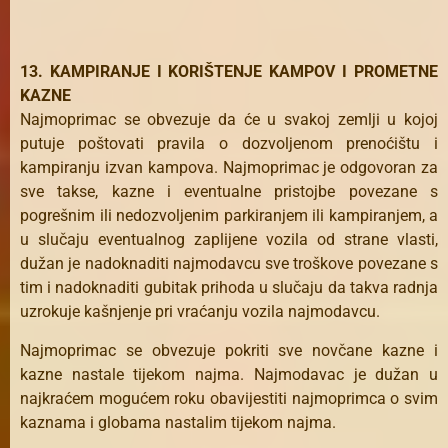
13. KAMPIRANJE I KORIŠTENJE KAMPOV I PROMETNE
KAZNE
Najmoprimac se obvezuje da će u svakoj zemlji u kojoj
putuje poštovati pravila o dozvoljenom prenoćištu i
kampiranju izvan kampova. Najmoprimac je odgovoran za
sve takse, kazne i eventualne pristojbe povezane s
pogrešnim ili nedozvoljenim parkiranjem ili kampiranjem, a
u slučaju eventualnog zaplijene vozila od strane vlasti,
dužan je nadoknaditi najmodavcu sve troškove povezane s
tim i nadoknaditi gubitak prihoda u slučaju da takva radnja
uzrokuje kašnjenje pri vraćanju vozila najmodavcu.
Najmoprimac se obvezuje pokriti sve novčane kazne i
kazne nastale tijekom najma. Najmodavac je dužan u
najkraćem mogućem roku obavijestiti najmoprimca o svim
kaznama i globama nastalim tijekom najma.