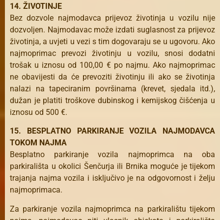
14. ŽIVOTINJE
Bez dozvole najmodavca prijevoz životinja u vozilu nije
dozvoljen. Najmodavac može izdati suglasnost za prijevoz
životinja, a uvjeti u vezi s tim dogovaraju se u ugovoru. Ako
najmoprimac prevozi životinju u vozilu, snosi dodatni
trošak u iznosu od 100,00 € po najmu. Ako najmoprimac
ne obavijesti da će prevoziti životinju ili ako se životinja
nalazi na tapeciranim površinama (krevet, sjedala itd.),
dužan je platiti troškove dubinskog i kemijskog čišćenja u
iznosu od 500 €.
15. BESPLATNO PARKIRANJE VOZILA NAJMODAVCA
TOKOM NAJMA
Besplatno parkiranje vozila najmoprimca na oba
parkirališta u okolici Šenčurja ili Brnika moguće je tijekom
trajanja najma vozila i isključivo je na odgovornost i želju
najmoprimaca.
Za parkiranje vozila najmoprimca na parkiralištu tijekom