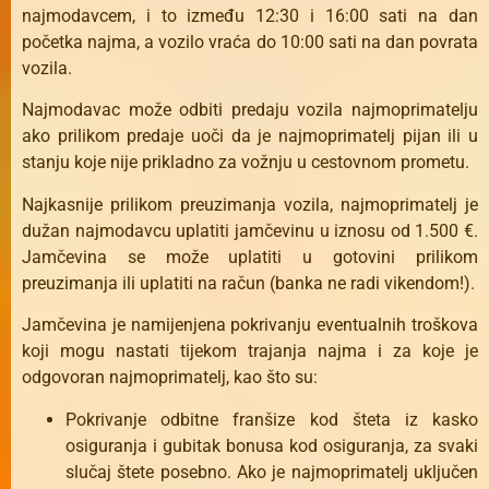
najmodavcem, i to između 12:30 i 16:00 sati na dan
početka najma, a vozilo vraća do 10:00 sati na dan povrata
vozila.
Najmodavac može odbiti predaju vozila najmoprimatelju
ako prilikom predaje uoči da je najmoprimatelj pijan ili u
stanju koje nije prikladno za vožnju u cestovnom prometu.
Najkasnije prilikom preuzimanja vozila, najmoprimatelj je
dužan najmodavcu uplatiti jamčevinu u iznosu od 1.500 €.
Jamčevina se može uplatiti u gotovini prilikom
preuzimanja ili uplatiti na račun (banka ne radi vikendom!).
Jamčevina je namijenjena pokrivanju eventualnih troškova
koji mogu nastati tijekom trajanja najma i za koje je
odgovoran najmoprimatelj, kao što su:
Pokrivanje odbitne franšize kod šteta iz kasko
osiguranja i gubitak bonusa kod osiguranja, za svaki
slučaj štete posebno. Ako je najmoprimatelj uključen