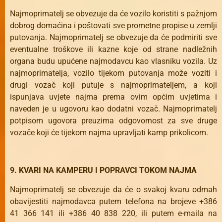
Najmoprimatelj se obvezuje da će vozilo koristiti s pažnjom
dobrog domaćina i poštovati sve prometne propise u zemlji
putovanja. Najmoprimatelj se obvezuje da će podmiriti sve
eventualne troškove ili kazne koje od strane nadležnih
organa budu upućene najmodavcu kao vlasniku vozila. Uz
najmoprimatelja, vozilo tijekom putovanja može voziti i
drugi vozač koji putuje s najmoprimateljem, a koji
ispunjava uvjete najma prema ovim općim uvjetima i
naveden je u ugovoru kao dodatni vozač. Najmoprimatelj
potpisom ugovora preuzima odgovornost za sve druge
vozače koji će tijekom najma upravljati kamp prikolicom.
9. KVARI NA KAMPERU I POPRAVCI TOKOM NAJMA
Najmoprimatelj se obvezuje da će o svakoj kvaru odmah
obavijestiti najmodavca putem telefona na brojeve +386
41 366 141 ili +386 40 838 220, ili putem e-maila na