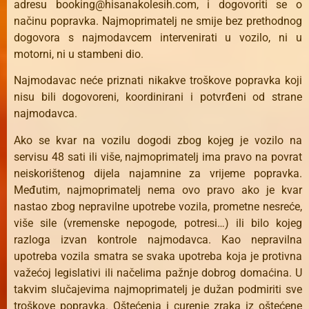
adresu
booking@hisanakolesih.com
, i dogovoriti se o
načinu popravka. Najmoprimatelj ne smije bez prethodnog
dogovora s najmodavcem intervenirati u vozilo, ni u
motorni, ni u stambeni dio.
Najmodavac neće priznati nikakve troškove popravka koji
nisu bili dogovoreni, koordinirani i potvrđeni od strane
najmodavca.
Ako se kvar na vozilu dogodi zbog kojeg je vozilo na
servisu 48 sati ili više, najmoprimatelj ima pravo na povrat
neiskorištenog dijela najamnine za vrijeme popravka.
Međutim, najmoprimatelj nema ovo pravo ako je kvar
nastao zbog nepravilne upotrebe vozila, prometne nesreće,
više sile (vremenske nepogode, potresi…) ili bilo kojeg
razloga izvan kontrole najmodavca. Kao nepravilna
upotreba vozila smatra se svaka upotreba koja je protivna
važećoj legislativi ili načelima pažnje dobrog domaćina. U
takvim slučajevima najmoprimatelj je dužan podmiriti sve
troškove popravka. Oštećenja i curenje zraka iz oštećene