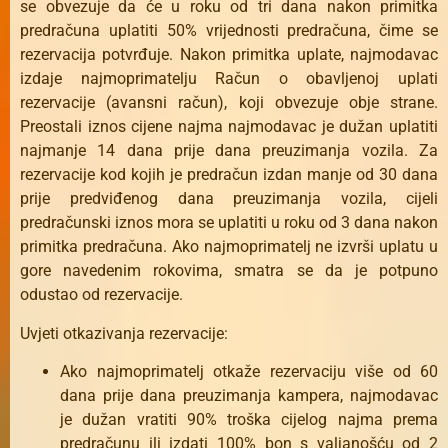
se obvezuje da će u roku od tri dana nakon primitka
predračuna uplatiti 50% vrijednosti predračuna, čime se
rezervacija potvrđuje. Nakon primitka uplate, najmodavac
izdaje najmoprimatelju Račun o obavljenoj uplati
rezervacije (avansni račun), koji obvezuje obje strane.
Preostali iznos cijene najma najmodavac je dužan uplatiti
najmanje 14 dana prije dana preuzimanja vozila. Za
rezervacije kod kojih je predračun izdan manje od 30 dana
prije predviđenog dana preuzimanja vozila, cijeli
predračunski iznos mora se uplatiti u roku od 3 dana nakon
primitka predračuna. Ako najmoprimatelj ne izvrši uplatu u
gore navedenim rokovima, smatra se da je potpuno
odustao od rezervacije.
Uvjeti otkazivanja rezervacije:
Ako najmoprimatelj otkaže rezervaciju više od 60
dana prije dana preuzimanja kampera, najmodavac
je dužan vratiti 90% troška cijelog najma prema
predračunu ili izdati 100% bon s valjanošću od 2