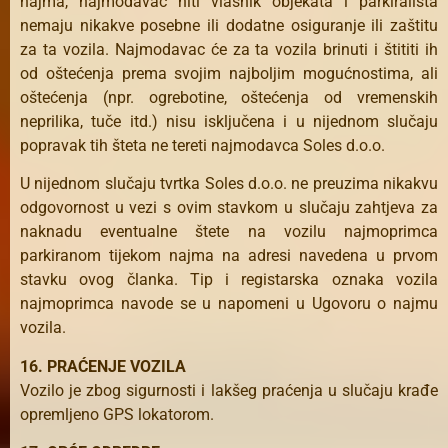
najma, najmodavac niti vlasnik objekata i parkirališta
nemaju nikakve posebne ili dodatne osiguranje ili zaštitu
za ta vozila. Najmodavac će za ta vozila brinuti i štititi ih
od oštećenja prema svojim najboljim mogućnostima, ali
oštećenja (npr. ogrebotine, oštećenja od vremenskih
neprilika, tuče itd.) nisu isključena i u nijednom slučaju
popravak tih šteta ne tereti najmodavca Soles d.o.o.
U nijednom slučaju tvrtka Soles d.o.o. ne preuzima nikakvu
odgovornost u vezi s ovim stavkom u slučaju zahtjeva za
naknadu eventualne štete na vozilu najmoprimca
parkiranom tijekom najma na adresi navedena u prvom
stavku ovog članka. Tip i registarska oznaka vozila
najmoprimca navode se u napomeni u Ugovoru o najmu
vozila.
16. PRAĆENJE VOZILA
Vozilo je zbog sigurnosti i lakšeg praćenja u slučaju krađe
opremljeno GPS lokatorom.