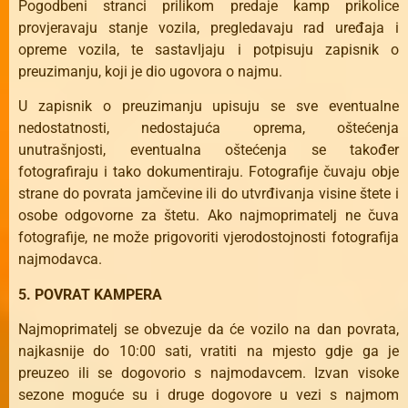
Pogodbeni stranci prilikom predaje kamp prikolice
provjeravaju stanje vozila, pregledavaju rad uređaja i
opreme vozila, te sastavljaju i potpisuju zapisnik o
preuzimanju, koji je dio ugovora o najmu.
U zapisnik o preuzimanju upisuju se sve eventualne
nedostatnosti, nedostajuća oprema, oštećenja
unutrašnjosti, eventualna oštećenja se također
fotografiraju i tako dokumentiraju. Fotografije čuvaju obje
strane do povrata jamčevine ili do utvrđivanja visine štete i
osobe odgovorne za štetu. Ako najmoprimatelj ne čuva
fotografije, ne može prigovoriti vjerodostojnosti fotografija
najmodavca.
5. POVRAT KAMPERA
Najmoprimatelj se obvezuje da će vozilo na dan povrata,
najkasnije do 10:00 sati, vratiti na mjesto gdje ga je
preuzeo ili se dogovorio s najmodavcem. Izvan visoke
sezone moguće su i druge dogovore u vezi s najmom