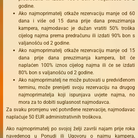
godine.
Ako najmoprimatelj otkaže rezervaciju manje od 60
dana i više od 15 dana prije dana preuzimanja
kampera, najmodavac je dužan vratiti 50% troška
cijelog najma prema predračunu ili izdati 90% bon s
valjanošću od 2 godine.
Ako najmoprimatelj otkaže rezervaciju manje od 15
dana prije dana preuzimanja kampera, bit će
naplaćen 100% iznos cijelog najma ili će se izdati
80% bon s valjanošću od 2 godine.
Ako najmoprimatelj ne može putovati u predviđenom
terminu, može prenijeti svoju rezervaciju na drugog
najmoprimatelja koji ispunjava uvjete najma, no
mora za to dobiti suglasnost najmodavca.
Za svaku promjenu već potvrđene rezervacije, najmodavac
naplaćuje 50 EUR administrativnih troškova.
Ako najmoprimatelj po svojoj želji završi najam prije roka
navedenog u Ponudi ili Ugovoru o najmu kampera,