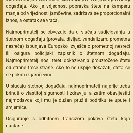
događaja. Ako je vrijednost popravka štete na kamperu
manja od vrijednosti jamčevine, zadržava se proporcionalni
iznos, a ostatak se vraća.
Najmoprimatelj se obvezuje da u slučaju sudjelovanja u
štetnom događaju (provala, divljač, vandalizam, prometna
nesreća) ispunjava Europsko izvješće o prometnoj nesreći
ili osigura policijski zapisnik o štetnom događaju.
Najmoprimatelj nosi teret dokazivanja prouzročene štete
od strane treće strane. Ako to ne uspije dokazati, šteta će
se pokriti iz jamčevine.
U slučaju štetnog događaja, najmoprimatelj najprije treba
brinuti o vlastitoj sigurnosti i zdravlju, a zatim obavijestiti
najmodavca koji mu je dužan pružiti podršku te upute i
smjernice.
Osiguranje s odbitnom franšizom pokriva štetu koja
nastane: