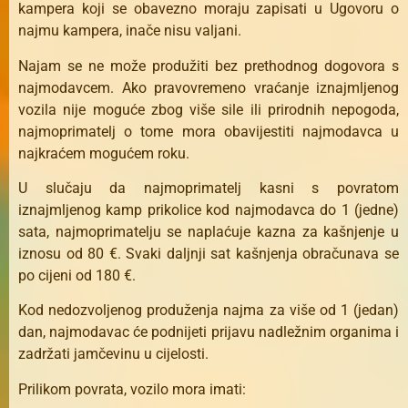
kampera koji se obavezno moraju zapisati u Ugovoru o
najmu kampera, inače nisu valjani.
Najam se ne može produžiti bez prethodnog dogovora s
najmodavcem. Ako pravovremeno vraćanje iznajmljenog
vozila nije moguće zbog više sile ili prirodnih nepogoda,
najmoprimatelj o tome mora obavijestiti najmodavca u
najkraćem mogućem roku.
U slučaju da najmoprimatelj kasni s povratom
iznajmljenog kamp prikolice kod najmodavca do 1 (jedne)
sata, najmoprimatelju se naplaćuje kazna za kašnjenje u
iznosu od 80 €. Svaki daljnji sat kašnjenja obračunava se
po cijeni od 180 €.
Kod nedozvoljenog produženja najma za više od 1 (jedan)
dan, najmodavac će podnijeti prijavu nadležnim organima i
zadržati jamčevinu u cijelosti.
Prilikom povrata, vozilo mora imati: