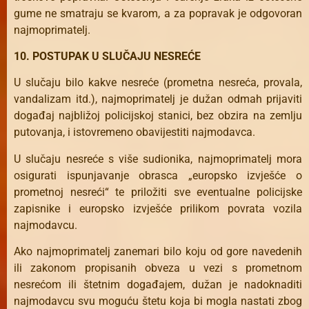
gume ne smatraju se kvarom, a za popravak je odgovoran
najmoprimatelj.
10. POSTUPAK U SLUČAJU NESREĆE
U slučaju bilo kakve nesreće (prometna nesreća, provala,
vandalizam itd.), najmoprimatelj je dužan odmah prijaviti
događaj najbližoj policijskoj stanici, bez obzira na zemlju
putovanja, i istovremeno obavijestiti najmodavca.
U slučaju nesreće s više sudionika, najmoprimatelj mora
osigurati ispunjavanje obrasca „europsko izvješće o
prometnoj nesreći“ te priložiti sve eventualne policijske
zapisnike i europsko izvješće prilikom povrata vozila
najmodavcu.
Ako najmoprimatelj zanemari bilo koju od gore navedenih
ili zakonom propisanih obveza u vezi s prometnom
nesrećom ili štetnim događajem, dužan je nadoknaditi
najmodavcu svu moguću štetu koja bi mogla nastati zbog