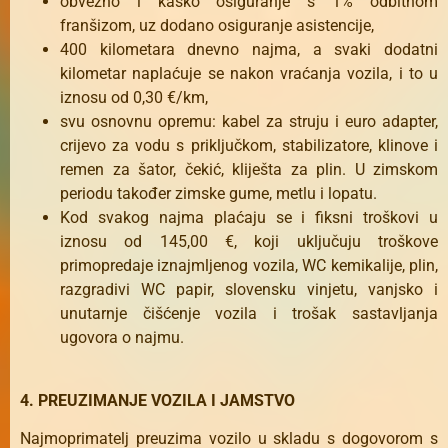
obvezno i kasko osiguranje s 1% odbitnom
franšizom, uz dodano osiguranje asistencije,
400 kilometara dnevno najma, a svaki dodatni
kilometar naplaćuje se nakon vraćanja vozila, i to u
iznosu od 0,30 €/km,
svu osnovnu opremu: kabel za struju i euro adapter,
crijevo za vodu s priključkom, stabilizatore, klinove i
remen za šator, čekić, kliješta za plin. U zimskom
periodu također zimske gume, metlu i lopatu.
Kod svakog najma plaćaju se i fiksni troškovi u
iznosu od 145,00 €, koji uključuju troškove
primopredaje iznajmljenog vozila, WC kemikalije, plin,
razgradivi WC papir, slovensku vinjetu, vanjsko i
unutarnje čišćenje vozila i trošak sastavljanja
ugovora o najmu.
4. PREUZIMANJE VOZILA I JAMSTVO
Najmoprimatelj preuzima vozilo u skladu s dogovorom s