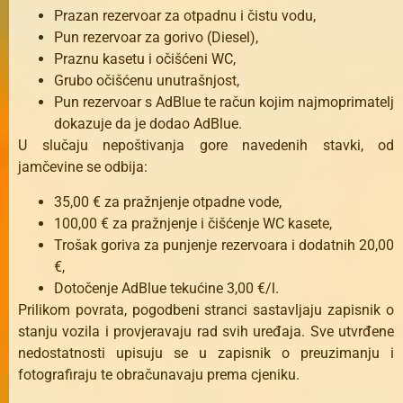
Prazan rezervoar za otpadnu i čistu vodu,
Pun rezervoar za gorivo (Diesel),
Praznu kasetu i očišćeni WC,
Grubo očišćenu unutrašnjost,
Pun rezervoar s AdBlue te račun kojim najmoprimatelj
dokazuje da je dodao AdBlue.
U slučaju nepoštivanja gore navedenih stavki, od
jamčevine se odbija:
35,00 € za pražnjenje otpadne vode,
100,00 € za pražnjenje i čišćenje WC kasete,
Trošak goriva za punjenje rezervoara i dodatnih 20,00
€,
Dotočenje AdBlue tekućine 3,00 €/l.
Prilikom povrata, pogodbeni stranci sastavljaju zapisnik o
stanju vozila i provjeravaju rad svih uređaja. Sve utvrđene
nedostatnosti upisuju se u zapisnik o preuzimanju i
fotografiraju te obračunavaju prema cjeniku.