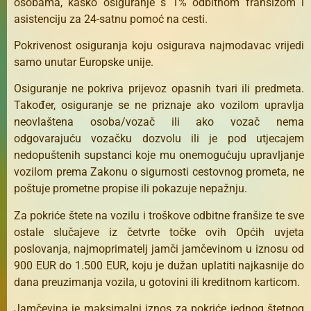
osobama, kasko osiguranje s 1% odbitnom franšizom i
asistenciju za 24-satnu pomoć na cesti.
Pokrivenost osiguranja koju osigurava najmodavac vrijedi
samo unutar Europske unije.
Osiguranje ne pokriva prijevoz opasnih tvari ili predmeta.
Također, osiguranje se ne priznaje ako vozilom upravlja
neovlaštena osoba/vozač ili ako vozač nema
odgovarajuću vozačku dozvolu ili je pod utjecajem
nedopuštenih supstanci koje mu onemogućuju upravljanje
vozilom prema Zakonu o sigurnosti cestovnog prometa, ne
poštuje prometne propise ili pokazuje nepažnju.
Za pokriće štete na vozilu i troškove odbitne franšize te sve
ostale slučajeve iz četvrte točke ovih Općih uvjeta
poslovanja, najmoprimatelj jamči jamčevinom u iznosu od
900 EUR do 1.500 EUR, koju je dužan uplatiti najkasnije do
dana preuzimanja vozila, u gotovini ili kreditnom karticom.
Jamčevina je maksimalni iznos za pokriće jednog štetnog