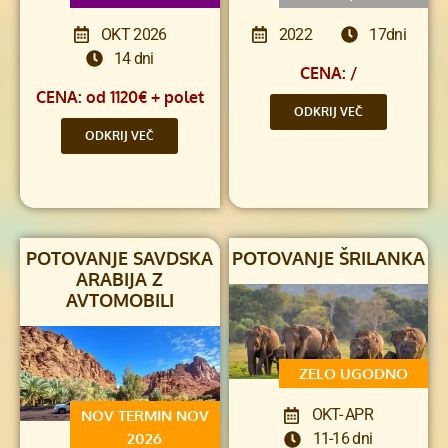
OKT 2026
2022
17dni
14 dni
CENA: /
CENA: od 1120€ + polet
ODKRIJ VEČ
ODKRIJ VEČ
POTOVANJE SAVDSKA
POTOVANJE ŠRILANKA
ARABIJA Z
AVTOMOBILI
ZELO UGODNO
OKT- APR
NOV TERMIN NOV
2026
11-16 dni