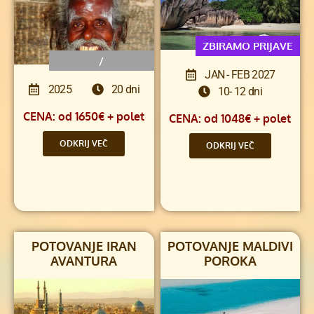
ZBIRAMO PRIJAVE
/
JAN - FEB 2027
2025
20 dni
10- 12 dni
CENA: od 1650€ + polet
CENA: od 1048€ + polet
ODKRIJ VEČ
ODKRIJ VEČ
POTOVANJE IRAN
POTOVANJE MALDIVI
AVANTURA
POROKA