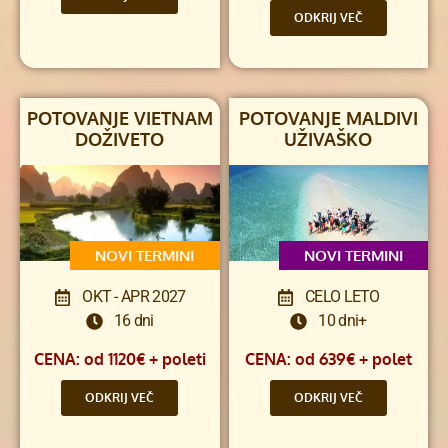
ODKRIJ VEČ
POTOVANJE VIETNAM
POTOVANJE MALDIVI
DOŽIVETO
UŽIVAŠKO
NOVI TERMINI
NOVI TERMINI
OKT - APR 2027
CELO LETO
16 dni
10 dni+
CENA: od 1120€ + poleti
CENA: od 639€ + polet
ODKRIJ VEČ
ODKRIJ VEČ