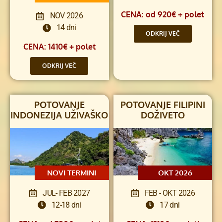
CENA: od 920€ + polet
NOV 2026
14 dni
ODKRIJ VEČ
CENA: 1410€ + polet
ODKRIJ VEČ
POTOVANJE
POTOVANJE FILIPINI
INDONEZIJA UŽIVAŠKO
DOŽIVETO
NOVI TERMINI
OKT 2026
JUL- FEB 2027
FEB - OKT 2026
12-18 dni
17 dni