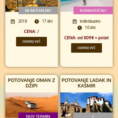
NI AKTUALNO
ROMANTIČNO
2018
17 dni
individualno
10 dni
CENA: /
CENA: od 809€ + polet
ODKRIJ VEČ
ODKRIJ VEČ
POTOVANJE OMAN Z
POTOVANJE LADAK IN
DŽIPI
KAŠMIR
NOV TERMIN
/