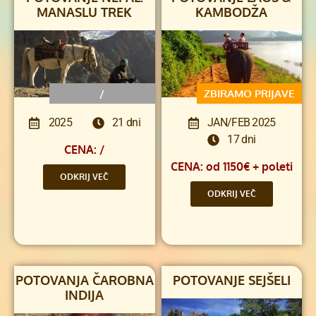
MANASLU TREK
KAMBODŽA
/
ZBIRAMO PRIJAVE
2025
21 dni
JAN/FEB 2025
17 dni
CENA: /
CENA: od 1150€ + poleti
ODKRIJ VEČ
ODKRIJ VEČ
POTOVANJA ČAROBNA
POTOVANJE SEJŠELI
INDIJA