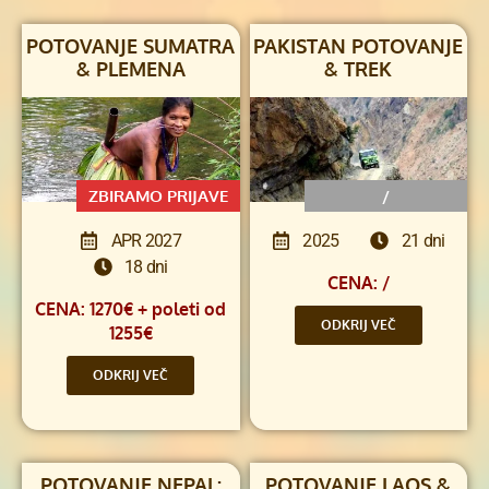
POTOVANJE SUMATRA
PAKISTAN POTOVANJE
& PLEMENA
& TREK
ZBIRAMO PRIJAVE
/
APR 2027
2025
21 dni
18 dni
CENA: /
CENA: 1270€ + poleti od
ODKRIJ VEČ
1255€
ODKRIJ VEČ
POTOVANJE NEPAL:
POTOVANJE LAOS &