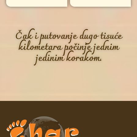
Čak i putovanje dugo tisuće
kilometara počinje jednim
jedinim korakom.