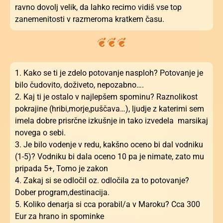
ravno dovolj velik, da lahko recimo vidiš vse top
zanemenitosti v razmeroma kratkem času.
1. Kako se ti je zdelo potovanje nasploh? Potovanje je
bilo čudovito, doživeto, nepozabno….
2. Kaj ti je ostalo v najlepšem spominu? Raznolikost
pokrajine (hribi,morje,puščava…), ljudje z katerimi sem
imela dobre prisrčne izkušnje in tako izvedela marsikaj
novega o sebi.
3. Je bilo vodenje v redu, kakšno oceno bi dal vodniku
(1-5)? Vodniku bi dala oceno 10 pa je nimate, zato mu
pripada 5+, Tomo je zakon
4. Zakaj si se odločil oz. odločila za to potovanje?
Dober program,destinacija.
5. Koliko denarja si cca porabil/a v Maroku? Cca 300
Eur za hrano in spominke