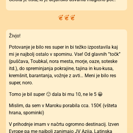
Živjo!
Potovanje je bilo res super in bi težko izpostavila kaj
mi je najbolj ostalo v spominu. Vse! Od glavnih ”točk”
(puščava, Toubkal, nora mesta, morje, oaze, soteske
itd.), do spreminjanja pokrajine, tajina in kus-kusa,
kremšnit, barantanja, vožnje z avti… Meni je bilo res
super, noro.
Tomo je bil super 🙂 dala bi mu 10, ne le 5 😀
Mislim, da sem v Maroku porabila cca. 150€ (všteta
hrana, spominki)
V prihodnje imam v načrtu ogromno destinacij. Izven
Evrope pa me najbolj zanimajo JV Azija, Latinska