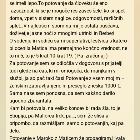
se imeli lepo.To potovanje da človeku še eno
razsežnost, ki se je mogoče res zaveš šele, ko si spet
doma, vpet v sistem naglice, odgovornosti, različnih
splet…V najlepšem spominu mi je ostala puščava,
doživetje jasne noči z mnogimi utrinki in Berberi.
O vodenju in vodiču sami superlativi, lestvica s katero
bi ocenila Matica ima premajhno končno vrednost, ne
to ni 5, to je 5 krat 10 krat 19. ( Pa izračunaj )
Za potovanje sem se odločila v dogovoru s prijatelji
tudi glede na čas, ki mi omogoča, da manjkam v
službi, ja so pač taki časi.Potovanje z vsem mojim –
ženskim zapravljanjem, ni preseglo zneska 1000 €.
Sama nase sem ponosna, da sem kakšno darilo
ugodno zbarantala.
Kam bi potovala, na veliko koncev bi rada šla, to je
Etiopija, pa Mallorca trek, pa…, sem že slišala
pripombo, da razmišljam samo o potovanjih, kaj pa
delo.
Potovanje v Maroko z Maticem že propagiram.Hvala