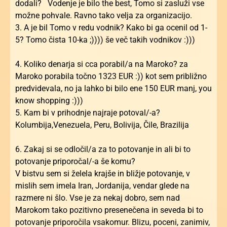
dodali? Vodenje je bilo the best, Tomo si zasluži vse
možne pohvale. Ravno tako velja za organizacijo.
3. A je bil Tomo v redu vodnik? Kako bi ga ocenil od 1-
5? Tomo čista 10-ka ;)))) še več takih vodnikov :)))
4. Koliko denarja si cca porabil/a na Maroko? za
Maroko porabila točno 1323 EUR :)) kot sem približno
predvidevala, no ja lahko bi bilo ene 150 EUR manj, you
know shopping :)))
5. Kam bi v prihodnje najraje potoval/-a?
Kolumbija,Venezuela, Peru, Bolivija, Čile, Brazilija
6. Zakaj si se odločil/a za to potovanje in ali bi to
potovanje priporočal/-a še komu?
V bistvu sem si želela krajše in bližje potovanje, v
mislih sem imela Iran, Jordanija, vendar glede na
razmere ni šlo. Vse je za nekaj dobro, sem nad
Marokom tako pozitivno presenečena in seveda bi to
potovanje priporočila vsakomur. Blizu, poceni, zanimiv,