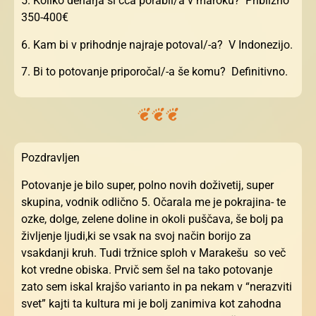
5. Koliko denarja si cca porabil/a v maroku? Približno
350-400€
6. Kam bi v prihodnje najraje potoval/-a? V Indonezijo.
7. Bi to potovanje priporočal/-a še komu? Definitivno.
Pozdravljen
Potovanje je bilo super, polno novih doživetij, super
skupina, vodnik odlično 5. Očarala me je pokrajina- te
ozke, dolge, zelene doline in okoli puščava, še bolj pa
življenje ljudi,ki se vsak na svoj način borijo za
vsakdanji kruh. Tudi tržnice sploh v Marakešu so več
kot vredne obiska. Prvič sem šel na tako potovanje
zato sem iskal krajšo varianto in pa nekam v “nerazviti
svet” kajti ta kultura mi je bolj zanimiva kot zahodna