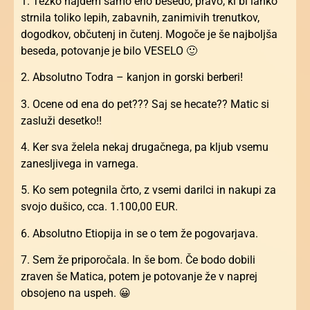
1. Težko najdem samo eno besedo, pravo, ki bi lahko
strnila toliko lepih, zabavnih, zanimivih trenutkov,
dogodkov, občutenj in čutenj. Mogoče je še najboljša
beseda, potovanje je bilo VESELO 🙂
2. Absolutno Todra – kanjon in gorski berberi!
3. Ocene od ena do pet??? Saj se hecate?? Matic si
zasluži desetko!!
4. Ker sva želela nekaj drugačnega, pa kljub vsemu
zanesljivega in varnega.
5. Ko sem potegnila črto, z vsemi darilci in nakupi za
svojo dušico, cca. 1.100,00 EUR.
6. Absolutno Etiopija in se o tem že pogovarjava.
7. Sem že priporočala. In še bom. Če bodo dobili
zraven še Matica, potem je potovanje že v naprej
obsojeno na uspeh. 😀