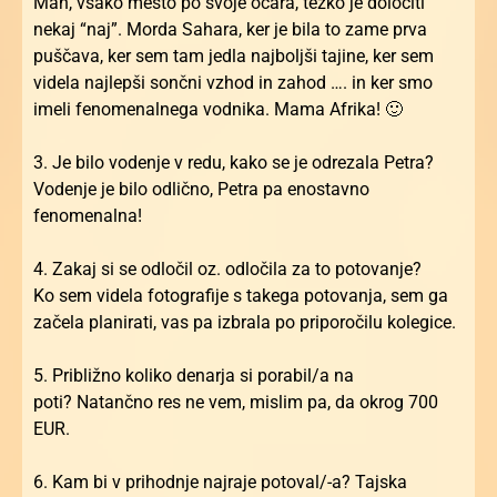
Mah, vsako mesto po svoje očara, težko je določiti
nekaj “naj”. Morda Sahara, ker je bila to zame prva
puščava, ker sem tam jedla najboljši tajine, ker sem
videla najlepši sončni vzhod in zahod …. in ker smo
imeli fenomenalnega vodnika. Mama Afrika! 🙂
3. Je bilo vodenje v redu, kako se je odrezala Petra?
Vodenje je bilo odlično, Petra pa enostavno
fenomenalna!
4. Zakaj si se odločil oz. odločila za to potovanje?
Ko sem videla fotografije s takega potovanja, sem ga
začela planirati, vas pa izbrala po priporočilu kolegice.
5. Približno koliko denarja si porabil/a na
poti? Natančno res ne vem, mislim pa, da okrog 700
EUR.
6. Kam bi v prihodnje najraje potoval/-a? Tajska