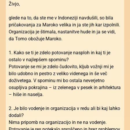
Živjo,
glede na to, da ste me v Indoneziji navdušili, so bila
pričakovanja za Maroko velika in ja ste jih kar izpolnili.
Organizacija je štimala, nastanitve hude in ja se vidi,
da Tomo obožuje Maroko.
1. Kako se ti je zdelo potovanje nasploh in kaj ti je
ostalo v najlepšem spominu?
Potovanje se mi je zdelo čudovito, kljub vožnji mi je
bilo udobno in pestro z veliko videnega in še več
doživetega. V spominu mi bo ostala neverjetno
osupljiva pokrajina – iz zelenega v pesek in arhitektura
– hiše in naselja.
2. Je bilo vodenje in organizacija v redu ali bi kaj lahko
dodali?
Nima pripomb na organizacijo in ne na vodenje.
Potovanje je res potekalo sproščeno in brez problemov