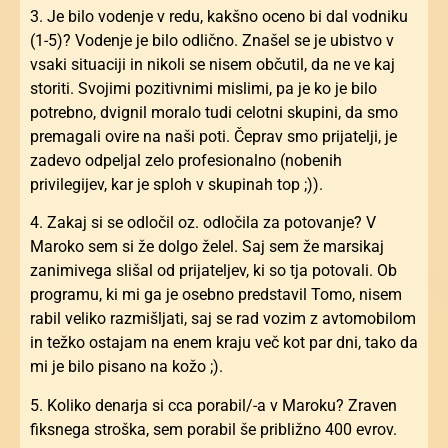
3. Je bilo vodenje v redu, kakšno oceno bi dal vodniku
(1-5)? Vodenje je bilo odlično. Znašel se je ubistvo v
vsaki situaciji in nikoli se nisem občutil, da ne ve kaj
storiti. Svojimi pozitivnimi mislimi, pa je ko je bilo
potrebno, dvignil moralo tudi celotni skupini, da smo
premagali ovire na naši poti. Čeprav smo prijatelji, je
zadevo odpeljal zelo profesionalno (nobenih
privilegijev, kar je sploh v skupinah top ;)).
4. Zakaj si se odločil oz. odločila za potovanje? V
Maroko sem si že dolgo želel. Saj sem že marsikaj
zanimivega slišal od prijateljev, ki so tja potovali. Ob
programu, ki mi ga je osebno predstavil Tomo, nisem
rabil veliko razmišljati, saj se rad vozim z avtomobilom
in težko ostajam na enem kraju več kot par dni, tako da
mi je bilo pisano na kožo ;).
5. Koliko denarja si cca porabil/-a v Maroku? Zraven
fiksnega stroška, sem porabil še približno 400 evrov.