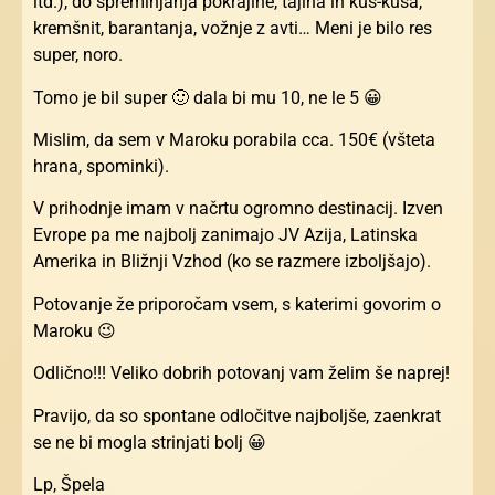
itd.), do spreminjanja pokrajine, tajina in kus-kusa,
kremšnit, barantanja, vožnje z avti… Meni je bilo res
super, noro.
Tomo je bil super 🙂 dala bi mu 10, ne le 5 😀
Mislim, da sem v Maroku porabila cca. 150€ (všteta
hrana, spominki).
V prihodnje imam v načrtu ogromno destinacij. Izven
Evrope pa me najbolj zanimajo JV Azija, Latinska
Amerika in Bližnji Vzhod (ko se razmere izboljšajo).
Potovanje že priporočam vsem, s katerimi govorim o
Maroku 😉
Odlično!!! Veliko dobrih potovanj vam želim še naprej!
Pravijo, da so spontane odločitve najboljše, zaenkrat
se ne bi mogla strinjati bolj 😀
Lp, Špela