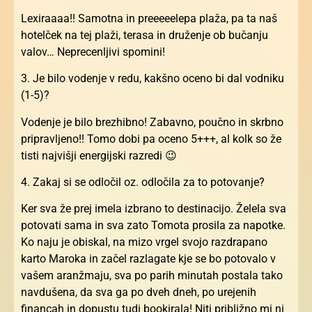
Lexiraaaa!! Samotna in preeeeelepa plaža, pa ta naš
hotelček na tej plaži, terasa in druženje ob bučanju
valov… Neprecenljivi spomini!
3. Je bilo vodenje v redu, kakšno oceno bi dal vodniku
(1-5)?
Vodenje je bilo brezhibno! Zabavno, poučno in skrbno
pripravljeno!! Tomo dobi pa oceno 5+++, al kolk so že
tisti najvišji energijski razredi 😉
4. Zakaj si se odločil oz. odločila za to potovanje?
Ker sva že prej imela izbrano to destinacijo. Želela sva
potovati sama in sva zato Tomota prosila za napotke.
Ko naju je obiskal, na mizo vrgel svojo razdrapano
karto Maroka in začel razlagate kje se bo potovalo v
vašem aranžmaju, sva po parih minutah postala tako
navdušena, da sva ga po dveh dneh, po urejenih
financah in dopustu tudi bookirala! Niti približno mi ni