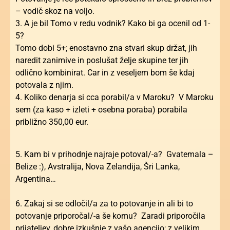
– vodič skoz na voljo.
3. A je bil Tomo v redu vodnik? Kako bi ga ocenil od 1-
5?
Tomo dobi 5+; enostavno zna stvari skup držat, jih
naredit zanimive in poslušat želje skupine ter jih
odlično kombinirat. Car in z veseljem bom še kdaj
potovala z njim.
4. Koliko denarja si cca porabil/a v Maroku? V Maroku
sem (za kaso + izleti + osebna poraba) porabila
približno 350,00 eur.
5. Kam bi v prihodnje najraje potoval/-a? Gvatemala –
Belize :), Avstralija, Nova Zelandija, Šri Lanka,
Argentina…
6. Zakaj si se odločil/a za to potovanje in ali bi to
potovanje priporočal/-a še komu? Zaradi priporočila
prijateljev, dobre izkušnje z vašo agencijo; z velikim