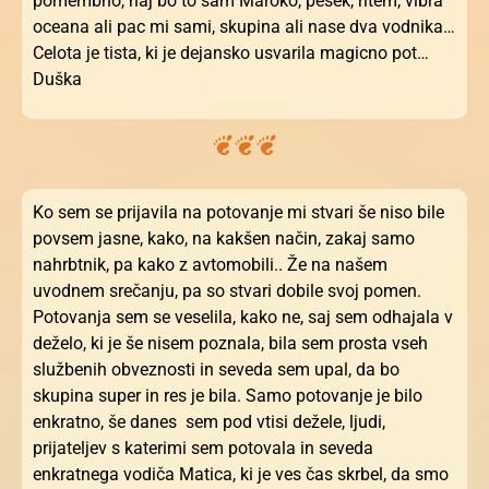
pomembno, naj bo to sam Maroko, pesek, ritem, vibra
oceana ali pac mi sami, skupina ali nase dva vodnika…
Celota je tista, ki je dejansko usvarila magicno pot…
Duška
Ko sem se prijavila na potovanje mi stvari še niso bile
povsem jasne, kako, na kakšen način, zakaj samo
nahrbtnik, pa kako z avtomobili.. Že na našem
uvodnem srečanju, pa so stvari dobile svoj pomen.
Potovanja sem se veselila, kako ne, saj sem odhajala v
deželo, ki je še nisem poznala, bila sem prosta vseh
službenih obveznosti in seveda sem upal, da bo
skupina super in res je bila. Samo potovanje je bilo
enkratno, še danes sem pod vtisi dežele, ljudi,
prijateljev s katerimi sem potovala in seveda
enkratnega vodiča Matica, ki je ves čas skrbel, da smo