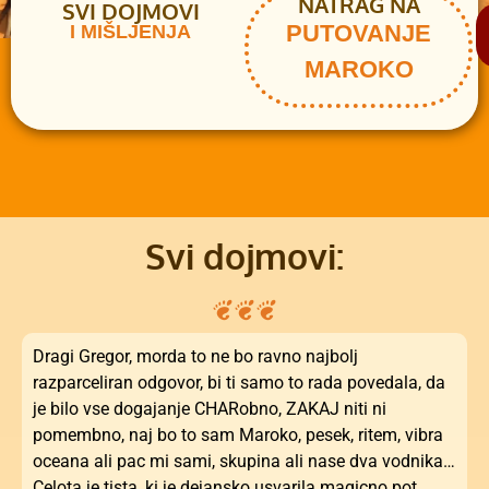
NATRAG NA
SVI DOJMOVI
PUTOVANJE
I MIŠLJENJA
MAROKO
CHAR Putovanja u dobrom društvu
Svi dojmovi:
Dragi Gregor, morda to ne bo ravno najbolj
razparceliran odgovor, bi ti samo to rada povedala, da
je bilo vse dogajanje CHARobno, ZAKAJ niti ni
pomembno, naj bo to sam Maroko, pesek, ritem, vibra
oceana ali pac mi sami, skupina ali nase dva vodnika…
Celota je tista, ki je dejansko usvarila magicno pot..