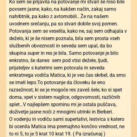
Ko sem se prijavila na potovanje mi stvari še niso bile
povsem jasne, kako, na kakšen način, zakaj samo
nahrbtnik, pa kako z avtomobili.. Že na našem
uvodnem srečanju, pa so stvari dobile svoj pomen.
Potovanja sem se veselila, kako ne, saj sem odhajala v
deželo, ki je še nisem poznala, bila sem prosta vseh
službenih obveznosti in seveda sem upal, da bo
skupina super in res je bila. Samo potovanje je bilo
enkratno, še danes sem pod vtisi dežele, ljudi,
prijateljev s katerimi sem potovala in seveda
enkratnega vodiča Matica, ki je ves čas skrbel, da smo
se imeli lepo.To potovanje da človeku še eno
razsežnost, ki se je mogoče res zaveš šele, ko si spet
doma, vpet v sistem naglice, odgovornosti, različnih
splet…V najlepšem spominu mi je ostala puščava,
doživetje jasne noči z mnogimi utrinki in Berberi.
O vodenju in vodiču sami superlativi, lestvica s katero
bi ocenila Matica ima premajhno končno vrednost, ne
to ni 5, to je 5 krat 10 krat 19. ( Pa izračunaj )