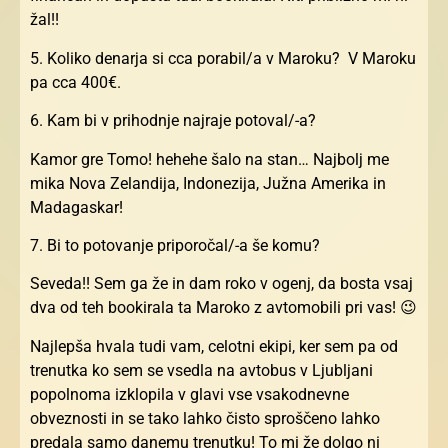
žal!!
5. Koliko denarja si cca porabil/a v Maroku? V Maroku
pa cca 400€.
6. Kam bi v prihodnje najraje potoval/-a?
Kamor gre Tomo! hehehe šalo na stan… Najbolj me
mika Nova Zelandija, Indonezija, Južna Amerika in
Madagaskar!
7. Bi to potovanje priporočal/-a še komu?
Seveda!! Sem ga že in dam roko v ogenj, da bosta vsaj
dva od teh bookirala ta Maroko z avtomobili pri vas! 😉
Najlepša hvala tudi vam, celotni ekipi, ker sem pa od
trenutka ko sem se vsedla na avtobus v Ljubljani
popolnoma izklopila v glavi vse vsakodnevne
obveznosti in se tako lahko čisto sproščeno lahko
predala samo danemu trenutku! To mi že dolgo ni