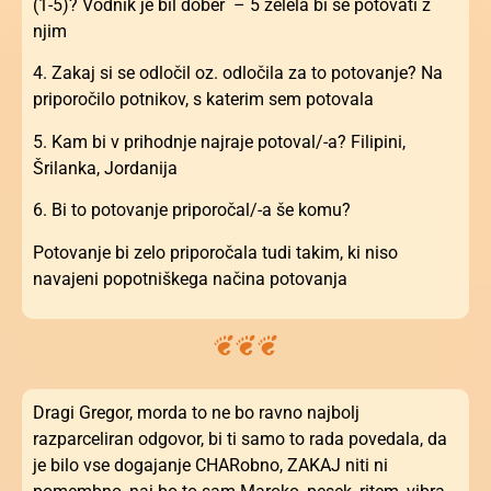
(1-5)? Vodnik je bil dober – 5 želela bi še potovati z
njim
4. Zakaj si se odločil oz. odločila za to potovanje? Na
priporočilo potnikov, s katerim sem potovala
5. Kam bi v prihodnje najraje potoval/-a? Filipini,
Šrilanka, Jordanija
6. Bi to potovanje priporočal/-a še komu?
Potovanje bi zelo priporočala tudi takim, ki niso
navajeni popotniškega načina potovanja
Dragi Gregor, morda to ne bo ravno najbolj
razparceliran odgovor, bi ti samo to rada povedala, da
je bilo vse dogajanje CHARobno, ZAKAJ niti ni