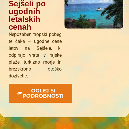
Sejšeli po
ugodnih
letalskih
cenah
Nepozaben tropski pobeg
te čaka – ugodne cene
letov na Sejšele, ki
odpirajo vrata v rajske
plaže, turkizno morje in
brezskrbno otoško
doživetje.
OGLEJ SI
PODROBNOSTI