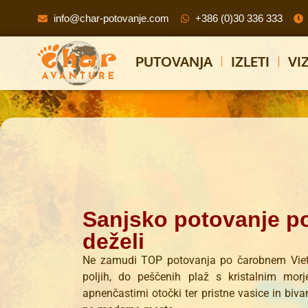
info@char-potovanje.com
+386 (0)30 336 333
PUTOVANJA
IZLETI
VI
Sanjsko potovanje po
deželi
Ne zamudi TOP potovanja po čarobnem Vietn
poljih, do peščenih plaž s kristalnim morj
apnenčastimi otočki ter pristne vasice in biva