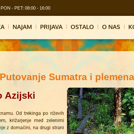
PON - PET: 08:00 - 16:00
ZA
NAJAM
PRIJAVA
OSTALO
O NAS
K
Putovanje Sumatra i plemen
 Azijski
amu. Od trekinga po riževih
em, križarjenje med zelenimi
nje z domačini, na drugi strani