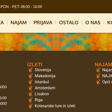
PON - PET: 08:00 - 16:00
ZA
NAJAM
PRIJAVA
OSTALO
O NAS
K
IZLETI
NAJA
Slovenija
Najam
Makedonija
NAJ
Istanbul
Opći 
 5000
Amsterdam
Lisabon
6:00
Riga
 5000
Kolesarske ture in izleti